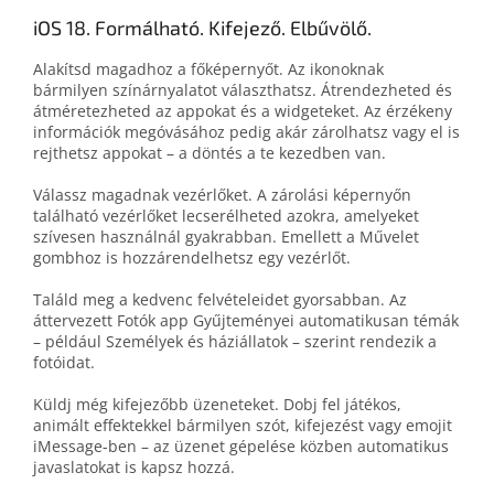
iOS 18. Formálható. Kifejező. Elbűvölő.
Alakítsd magadhoz a főképernyőt. Az ikonoknak
bármilyen színárnyalatot választhatsz. Átrendezheted és
átméretezheted az appokat és a widgeteket. Az érzékeny
információk megóvásához pedig akár zárolhatsz vagy el is
rejthetsz appokat – a döntés a te kezedben van.
Válassz magadnak vezérlőket. A zárolási képernyőn
található vezérlőket lecserélheted azokra, amelyeket
szívesen használnál gyakrabban. Emellett a Művelet
gombhoz is hozzárendelhetsz egy vezérlőt.
Találd meg a kedvenc felvételeidet gyorsabban. Az
áttervezett Fotók app Gyűjteményei automatikusan témák
– például Személyek és háziállatok – szerint rendezik a
fotóidat.
Küldj még kifejezőbb üzeneteket. Dobj fel játékos,
animált effektekkel bármilyen szót, kifejezést vagy emojit
iMessage-ben – az üzenet gépelése közben automatikus
javaslatokat is kapsz hozzá.