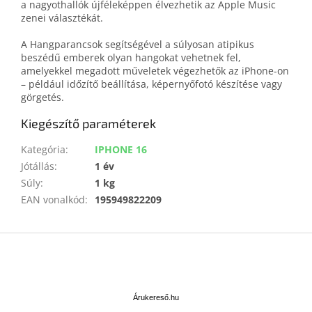
a nagyothallók újféleképpen élvezhetik az Apple Music
zenei választékát.
A Hangparancsok segítségével a súlyosan atipikus
beszédű emberek olyan hangokat vehetnek fel,
amelyekkel megadott műveletek végezhetők az iPhone-on
– például időzítő beállítása, képernyőfotó készítése vagy
görgetés.
Kiegészítő paraméterek
Kategória
:
IPHONE 16
Jótállás
:
1 év
Súly
:
1 kg
EAN vonalkód
:
195949822209
L
á
b
Á
l
r
u
é
Árukereső.hu