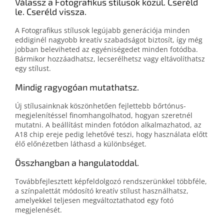
Válassz a Fotografikus stílusok közül. Cseréld
le. Cseréld vissza.
A Fotografikus stílusok legújabb generációja minden
eddiginél nagyobb kreatív szabadságot biztosít, így még
jobban beleviheted az egyéniségedet minden fotódba.
Bármikor hozzáadhatsz, lecserélhetsz vagy eltávolíthatsz
egy stílust.
Mindig ragyogóan mutathatsz.
Új stílusainknak köszönhetően fejlettebb bőrtónus-
megjelenítéssel finomhangolhatod, hogyan szeretnél
mutatni. A beállítást minden fotódon alkalmazhatod, az
A18 chip ereje pedig lehetővé teszi, hogy használata előtt
élő előnézetben láthasd a különbséget.
Összhangban a hangulatoddal.
Továbbfejlesztett képfeldolgozó rendszerünkkel többféle,
a színpalettát módosító kreatív stílust használhatsz,
amelyekkel teljesen megváltoztathatod egy fotó
megjelenését.