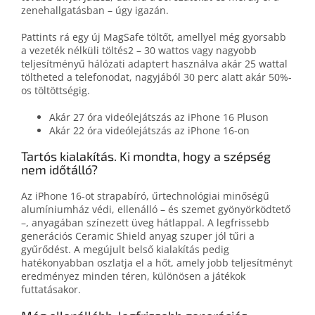
zenehallgatásban – úgy igazán.
Pattints rá egy új MagSafe töltőt, amellyel még gyorsabb
a vezeték nélküli töltés2 – 30 wattos vagy nagyobb
teljesítményű hálózati adaptert használva akár 25 wattal
töltheted a telefonodat, nagyjából 30 perc alatt akár 50%-
os töltöttségig.
Akár 27 óra videólejátszás az iPhone 16 Pluson
Akár 22 óra videólejátszás az iPhone 16-on
Tartós kialakítás. Ki mondta, hogy a szépség
nem időtálló?
Az iPhone 16-ot strapabíró, űrtechnológiai minőségű
alumíniumház védi, ellenálló – és szemet gyönyörködtető
–, anyagában színezett üveg hátlappal. A legfrissebb
generációs Ceramic Shield anyag szuper jól tűri a
gyűrődést. A megújult belső kialakítás pedig
hatékonyabban oszlatja el a hőt, amely jobb teljesítményt
eredményez minden téren, különösen a játékok
futtatásakor.