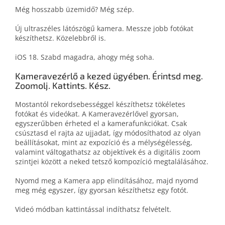
Még hosszabb üzemidő? Még szép.
Új ultraszéles látószögű kamera. Messze jobb fotókat
készíthetsz. Közelebbről is.
iOS 18. Szabd magadra, ahogy még soha.
Kamera­vezérlő a kezed ügyében. Érintsd meg.
Zoomolj. Kattints. Kész.
Mostantól rekordsebességgel készíthetsz tökéletes
fotókat és videókat. A Kameravezérlővel gyorsan,
egyszerűbben érheted el a kamerafunkciókat. Csak
csúsztasd el rajta az ujjadat, így módosíthatod az olyan
beállításokat, mint az expozíció és a mélységélesség,
valamint váltogathatsz az objektívek és a digitális zoom
szintjei között a neked tetsző kompozíció megtalálásához.
Nyomd meg a Kamera app elindításához, majd nyomd
meg még egyszer, így gyorsan készíthetsz egy fotót.
Videó módban kattintással indíthatsz felvételt.