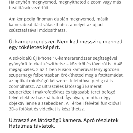
Ha enyhén megnyomod, megnyithatod a zoom vagy más
beállítások vezérlőit.
Amikor pedig finoman duplán megnyomod, másik
kamerabeállítást választhatsz, amelyet az ujjad
csúsztatásával módosíthatsz.
Új kamera­rendszer. Nem kell messzire menned
egy tökéletes képért.
A sokoldalú új iPhone 16-kamerarendszer segítségével
gyönyörű fotókat készíthetsz – közelről és távolról is. A 48
megapixeles, 2 az 1-ben Fusion kamerával lenyűgözően,
szupernagy felbontásban örökítheted meg a fotótémádat,
az optikai minőségű kétszeres telefotóval pedig rá is
zoomolhatsz. Az ultraszéles látószögű kamerát
szuperközeli makrofotókhoz és tágasabb teret befogó
felvételekhez használhatod. Így olyan, mintha négy
objektív lenne a zsebedben. A Térbeli felvétel funkcióval
3D-s fotókat és videókat is készíthetsz.
Ultraszéles látószögű kamera. Apró részletek.
Hatalmas távlatok.