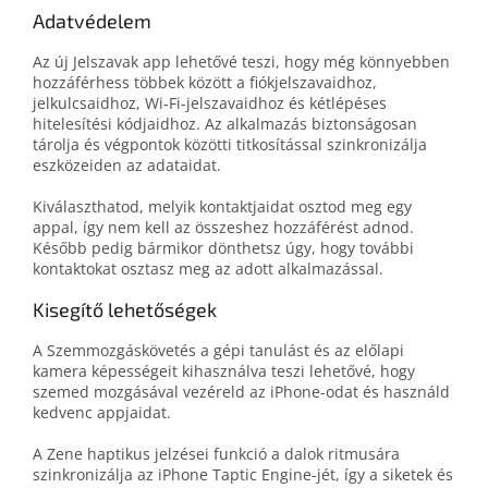
Adatvédelem
Az új Jelszavak app lehetővé teszi, hogy még könnyebben
hozzáférhess többek között a fiókjelszavaidhoz,
jelkulcsaidhoz, Wi‑Fi-jelszavaidhoz és kétlépéses
hitelesítési kódjaidhoz. Az alkalmazás biztonságosan
tárolja és végpontok közötti titkosítással szinkronizálja
eszközeiden az adataidat.
Kiválaszthatod, melyik kontaktjaidat osztod meg egy
appal, így nem kell az összeshez hozzáférést adnod.
Később pedig bármikor dönthetsz úgy, hogy további
kontaktokat osztasz meg az adott alkalmazással.
Kisegítő lehetőségek
A Szemmozgáskövetés a gépi tanulást és az előlapi
kamera képességeit kihasználva teszi lehetővé, hogy
szemed mozgásával vezéreld az iPhone-odat és használd
kedvenc appjaidat.
A Zene haptikus jelzései funkció a dalok ritmusára
szinkronizálja az iPhone Taptic Engine-jét, így a siketek és