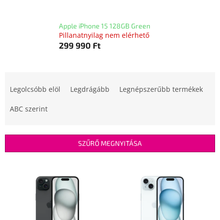
Apple iPhone 15 128GB Green
Pillanatnyilag nem elérhető
299 990 Ft
T
e
Legolcsóbb elöl
Legdrágább
Legnépszerűbb termékek
r
m
ABC szerint
é
k
e
SZŰRŐ MEGNYITÁSA
k
r
T
e
e
n
r
d
m
e
é
z