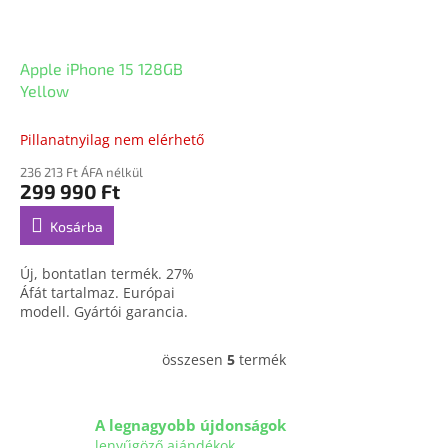
Apple iPhone 15 128GB
Yellow
Pillanatnyilag nem elérhető
236 213 Ft ÁFA nélkül
299 990 Ft
Kosárba
Új, bontatlan termék. 27%
Áfát tartalmaz. Európai
modell. Gyártói garancia.
összesen
5
termék
L
i
s
t
A legnagyobb újdonságok
a
lenyűgöző ajándékok