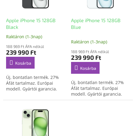
k
é
e
s
k
e
l
Apple iPhone 15 128GB
Apple iPhone 15 128GB
i
Black
Blue
s
Raktáron (1-3nap)
A
t
Raktáron (1-3nap)
termék
á
188 969 Ft ÁFA nélkül
átlagos
239 990 Ft
188 969 Ft ÁFA nélkül
j
értékelése
239 990 Ft
a
5-
Kosárba
ből
Kosárba
5,0
Új, bontatlan termék. 27%
csillag.
Új, bontatlan termék. 27%
Áfát tartalmaz. Európai
Áfát tartalmaz. Európai
modell. Gyártói garancia.
modell. Gyártói garancia.