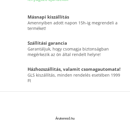
i
r
á
Másnapi kiszállítás
n
Amennyiben adott napon 15h-ig megrendeli a
y
terméket!
í
t
á
Szállítási garancia
s
Garantáljuk, hogy csomagja biztonságban
e
megérkezik az ön által rendelt helyre!
l
e
Házhozszállitás, valamit csomagautomata!
m
GLS kiszállítás, minden rendelés esetében 1999
e
Ft
i
L
á
b
Á
l
r
u
é
Árukereső.hu
k
c
e