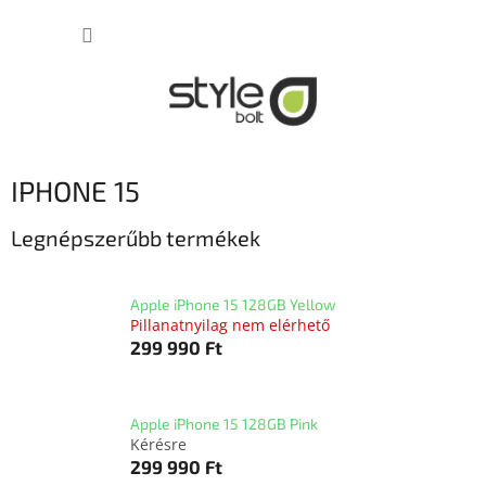
Ugrás
KOSÁR
a
fő
tartalomhoz
IPHONE 15
Legnépszerűbb termékek
Apple iPhone 15 128GB Yellow
Pillanatnyilag nem elérhető
299 990 Ft
Apple iPhone 15 128GB Pink
Kérésre
299 990 Ft