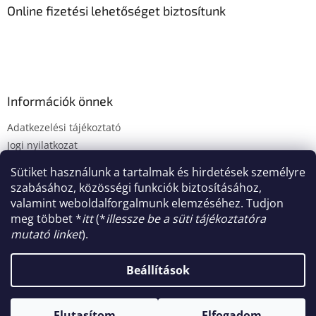
Online fizetési lehetőséget biztosítunk
r
e
s
ő
Információk önnek
Adatkezelési tájékoztató
Jogi nyilatkozat
Fogyasztóvédelmi tájékoztató
Sütiket használunk a tartalmak és hirdetések személyre
Süti tájékoztató
szabásához, közösségi funkciók biztosításához,
Impresszum
valamint weboldalforgalmunk elemzéséhez. Tudjon
meg többet *
itt
(*
illessze be a süti tájékoztatóra
mutató linket
).
Shoptet készítette
Beállítások
Copyright 2026
MaCorner.hu Kft.
. Minden jog fenntartva.
Elutasítom
Elfogadom