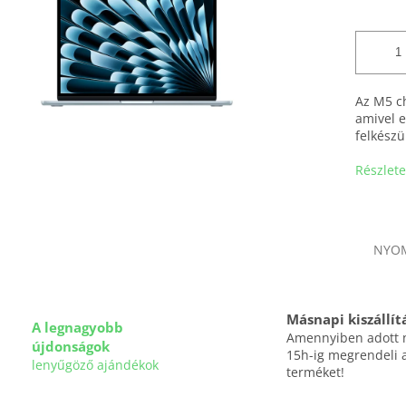
Az M5 ch
amivel e
felkészü
Részlete
NYO
Másnapi kiszállít
A legnagyobb
Amennyiben adott
újdonságok
15h-ig megrendeli 
lenyűgöző ajándékok
terméket!