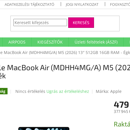
ADATKEZELÉSI TÁJÉKOZTATÓ
JOGI NYILATKOZAT
FOGYASZTÓ
KERESÉS
AIRPODS
KIEGÉSZÍTŐK
Üzleti feltételek (ÁSZF)
e MacBook Air (MDHH4MG/A) M5 (2026) 13″ 512GB 16GB RAM - Ég
le MacBook Air (MDHH4MG/A) M5 (2026
ék
A
Nincs értékelés
Ugrás az értékeléshez
Márka:
Apple
ság
termék
479
átlagos
értékelése
377 945 
5-
ből
Egységár
Raktá
0,0
csillag.