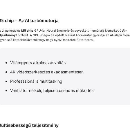
5 chip – Az AI turbómotorja
z új generációs
M5 chip
GPU-ja, Neural Engine-je és egyesített memóriája kiemelkedő
AI-
eljesítményt
biztosít. A GPU-magokba épített Neural Accelerator gyorsítja az AI-alapú foly
gyen szó képfelskálázásról vagy nagy nyelvi modellek futtatásáról.
Villámgyors alkalmazásváltás
4K videószerkesztés akadásmentesen
Professzionális multitasking
Ventilátor nélküli, teljesen csendes működés
ultisebességű teljesítmény