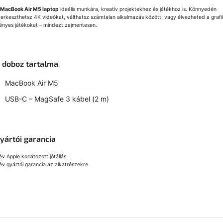
MacBook Air M5 laptop
ideális munkára, kreatív projektekhez és játékhoz is. Könnyedén
zerkeszthetsz 4K videókat, válthatsz számtalan alkalmazás között, vagy élvezheted a grafi
gényes játékokat – mindezt zajmentesen.
 doboz tartalma
MacBook Air M5
USB-C – MagSafe 3 kábel (2 m)
yártói garancia
év Apple korlátozott jótállás
év gyártói garancia az alkatrészekre