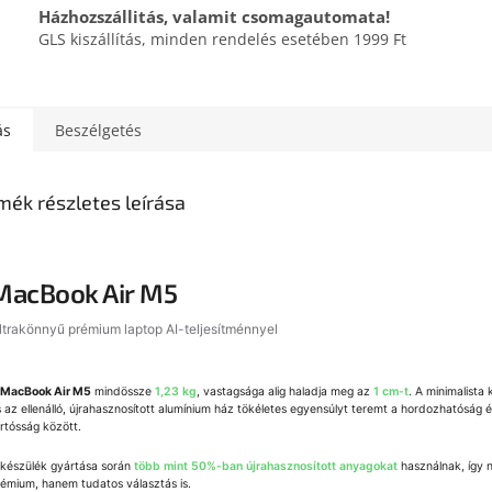
Házhozszállitás, valamit csomagautomata!
GLS kiszállítás, minden rendelés esetében 1999 Ft
ás
Beszélgetés
mék részletes leírása
MacBook Air M5
ltrakönnyű prémium laptop AI-teljesítménnyel
MacBook Air M5
mindössze
1,23 kg
, vastagsága alig haladja meg az
1 cm-t
. A minimalista 
 az ellenálló, újrahasznosított alumínium ház tökéletes egyensúlyt teremt a hordozhatóság é
rtósság között.
 készülék gyártása során
több mint 50%-ban újrahasznosított anyagokat
használnak, így
rémium, hanem tudatos választás is.