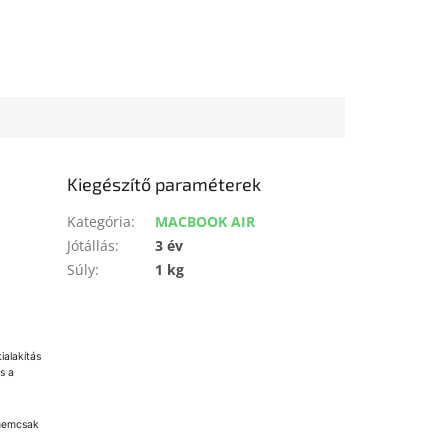
Kiegészítő paraméterek
Kategória
:
MACBOOK AIR
Jótállás
:
3 év
Súly
:
1 kg
kialakítás
s a
 nemcsak