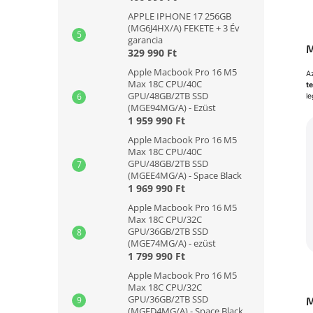
APPLE IPHONE 17 256GB
(MG6J4HX/A) FEKETE + 3 Év
garancia
M
329 990 Ft
Apple Macbook Pro 16 M5
A
Max 18C CPU/40C
t
GPU/48GB/2TB SSD
le
(MGE94MG/A) - Ezüst
1 959 990 Ft
Apple Macbook Pro 16 M5
Max 18C CPU/40C
GPU/48GB/2TB SSD
(MGEE4MG/A) - Space Black
1 969 990 Ft
Apple Macbook Pro 16 M5
Max 18C CPU/32C
GPU/36GB/2TB SSD
(MGE74MG/A) - ezüst
1 799 990 Ft
Apple Macbook Pro 16 M5
Max 18C CPU/32C
GPU/36GB/2TB SSD
M
(MGED4MG/A) - Space Black