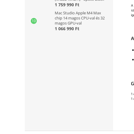
1 759 990 Ft
A
s
Mac Studio Apple M4 Max
i
chip 14 magos CPU-val és 32
magos GPU-val
1 066 990 Ft
A
G
1 
1 
L