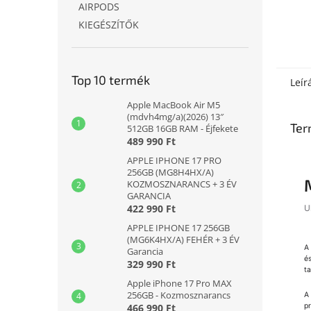
AIRPODS
KIEGÉSZÍTŐK
Top 10 termék
Leír
Apple MacBook Air M5
(mdvh4mg/a)(2026) 13″
Ter
512GB 16GB RAM - Éjfekete
489 990 Ft
APPLE IPHONE 17 PRO
256GB (MG8H4HX/A)
KOZMOSZNARANCS + 3 ÉV
GARANCIA
422 990 Ft
U
APPLE IPHONE 17 256GB
(MG6K4HX/A) FEHÉR + 3 ÉV
A
Garancia
és
329 990 Ft
ta
Apple iPhone 17 Pro MAX
256GB - Kozmosznarancs
A
466 990 Ft
p