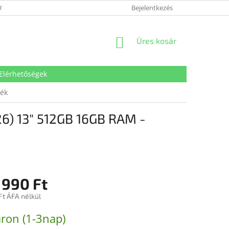
VÉDELMI TÁJÉKOZTATÓ
SÜTI TÁJÉKOZTATÓ
Bejelentkezés
IMPRESSZUM
KOSÁR
Üres kosár
Elérhetőségek
kék
) 13″ 512GB 16GB RAM -
 990 Ft
Ft ÁFA nélkül
:
ron (1-3nap)