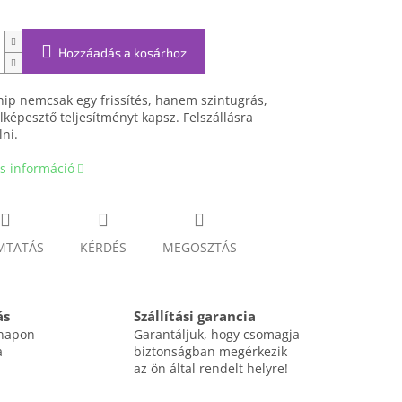
Hozzáadás a kosárhoz
ip nemcsak egy frissítés, hanem szintugrás,
lképesztő teljesítményt kapsz. Felszállásra
lni.
s információ
MTATÁS
KÉRDÉS
MEGOSZTÁS
ás
Szállítási garancia
 napon
Garantáljuk, hogy csomagja
a
biztonságban megérkezik
az ön által rendelt helyre!