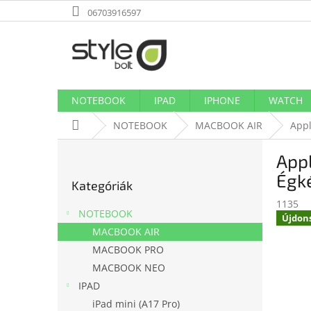
Ugrás
06703916597
a
fő
tartalomhoz
NOTEBOOK
IPAD
IPHONE
WATCH
Kezdőlap
NOTEBOOK
MACBOOK AIR
Appl
O
App
l
Kategóriák
d
Égk
Kategóriák
átugrása
a
1135
l
NOTEBOOK
Újdon
s
MACBOOK AIR
ó
MACBOOK PRO
p
a
MACBOOK NEO
n
IPAD
e
iPad mini (A17 Pro)