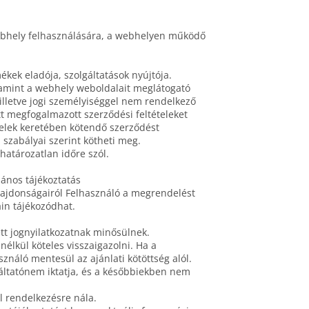
 webhely felhasználására, a webhelyen működő
ékek eladója, szolgáltatások nyújtója.
lamint a webhely weboldalait meglátogató
illetve jogi személyiséggel nem rendelkező
tt megfogalmazott szerződési feltételeket
ételek keretében kötendő szerződést
 szabályai szerint kötheti meg.
határozatlan időre szól.
lános tájékoztatás
ajdonságairól Felhasználó a megrendelést
in tájékozódhat.
t jognyilatkozatnak minősülnek.
élkül köteles visszaigazolni. Ha a
ználó mentesül az ajánlati kötöttség alól.
áltatónem iktatja, és a későbbiekben nem
l rendelkezésre nála.