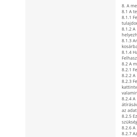
8. A me
8.1 A t
8.1.1 F
tulajdo
8.1.2 A
helyezh
8.1.3 A
kosárba
8.1.4 H
Felhasz
8.2 A m
8.2.1 F
8.2.2 A
8.2.3 F
kattint
valamin
8.2.4 A
átírásá
az adat
8.2.5 E
szüksé
8.2.6 A
8.2.7 A