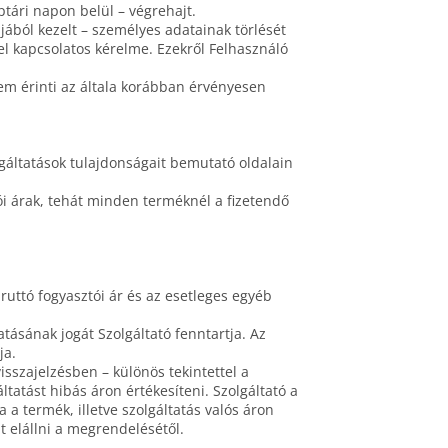
ptári napon belül – végrehajt.
ljából kezelt – személyes adatainak törlését
el kapcsolatos kérelme. Ezekről Felhasználó
 nem érinti az általa korábban érvényesen
lgáltatások tulajdonságait bemutató oldalain
tói árak, tehát minden terméknél a fizetendő
uttó fogyasztói ár és az esetleges egyéb
tásának jogát Szolgáltató fenntartja. Az
ja.
szajelzésben – különös tekintettel a
ltatást hibás áron értékesíteni. Szolgáltató a
a termék, illetve szolgáltatás valós áron
t elállni a megrendelésétől.