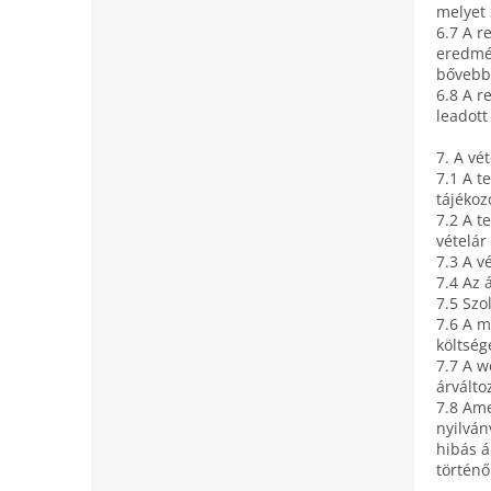
melyet 
6.7 A r
eredmén
bővebbe
6.8 A r
leadott
7. A vé
7.1 A t
tájékoz
7.2 A t
vételár
7.3 A v
7.4 Az 
7.5 Szo
7.6 A m
költség
7.7 A w
árválto
7.8 Ame
nyilván
hibás á
történő