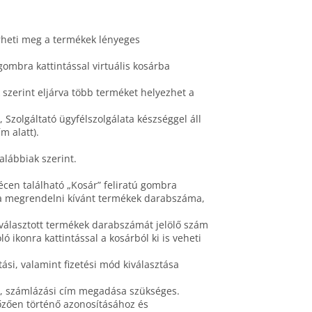
rheti meg a termékek lényeges
gombra kattintással virtuális kosárba
szerint eljárva több terméket helyezhet a
Szolgáltató ügyfélszolgálata készséggel áll
m alatt).
alábbiak szerint.
écen található „Kosár” feliratú gombra
bá a megrendelni kívánt termékek darabszáma,
iválasztott termékek darabszámát jelölő szám
ó ikonra kattintással a kosárból ki is veheti
tási, valamint fizetési mód kiválasztása
zám, számlázási cím megadása szükséges.
lőzően történő azonosításához és