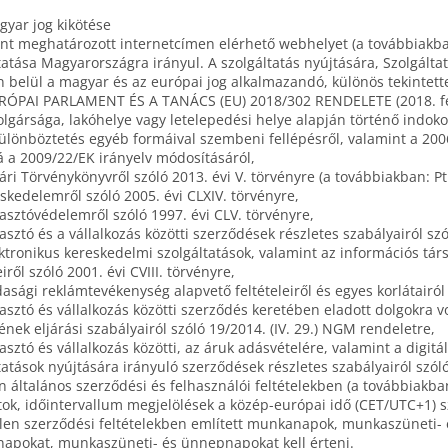
gyar jog kikötése
ent meghatározott internetcímen elérhető webhelyet (a továbbiakba
tatása Magyarországra irányul. A szolgáltatás nyújtására, Szolgálta
n belül a magyar és az európai jog alkalmazandó, különös tekintett
RÓPAI PARLAMENT ÉS A TANÁCS (EU) 2018/302 RENDELETE (2018. febr
lgársága, lakóhelye vagy letelepedési helye alapján történő indokol
lönböztetés egyéb formáival szembeni fellépésről, valamint a 200
 a 2009/22/EK irányelv módosításáról,
gári Törvénykönyvről szóló 2013. évi V. törvényre (a továbbiakban: Ptk
eskedelemről szóló 2005. évi CLXIV. törvényre,
yasztóvédelemről szóló 1997. évi CLV. törvényre,
yasztó és a vállalkozás közötti szerződések részletes szabályairól szó
ektronikus kereskedelmi szolgáltatások, valamint az információs t
iről szóló 2001. évi CVIII. törvényre,
dasági reklámtevékenység alapvető feltételeiről és egyes korlátairól s
yasztó és vállalkozás közötti szerződés keretében eladott dolgokra v
ének eljárási szabályairól szóló 19/2014. (IV. 29.) NGM rendeletre,
yasztó és vállalkozás közötti, az áruk adásvételére, valamint a digitál
tatások nyújtására irányuló szerződések részletes szabályairól szóló
en általános szerződési és felhasználói feltételekben (a továbbiakban
ok, időintervallum megjelölések a közép-európai idő (CET/UTC+1) s
elen szerződési feltételekben említett munkanapok, munkaszüneti- 
apokat, munkaszüneti- és ünnepnapokat kell érteni.