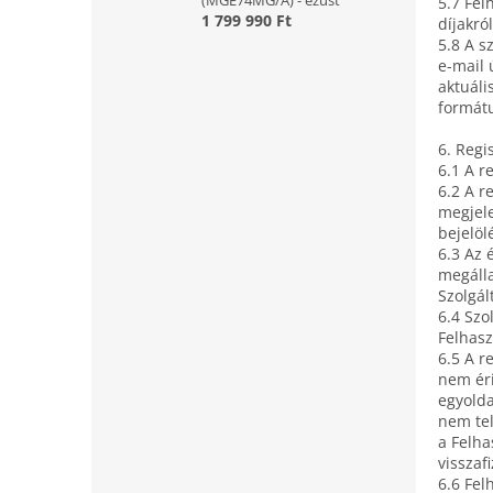
(MGE74MG/A) - ezüst
5.7 Fel
1 799 990 Ft
díjakró
5.8 A s
e-mail
aktuáli
formátu
6. Regi
6.1 A r
6.2 A r
megjele
bejelöl
6.3 Az 
megálla
Szolgál
6.4 Szo
Felhasz
6.5 A r
nem éri
egyolda
nem tel
a Felha
visszaf
6.6 Fel