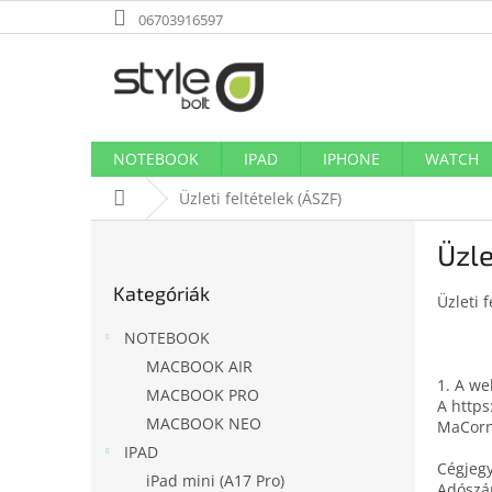
Ugrás
06703916597
a
fő
tartalomhoz
NOTEBOOK
IPAD
IPHONE
WATCH
Kezdőlap
Üzleti feltételek (ÁSZF)
O
Üzle
l
Kategóriák
d
Kategóriák
átugrása
a
Üzleti f
l
NOTEBOOK
s
MACBOOK AIR
ó
1. A w
MACBOOK PRO
p
A https
a
MACBOOK NEO
MaCorn
n
IPAD
Cégjeg
e
iPad mini (A17 Pro)
Adósz