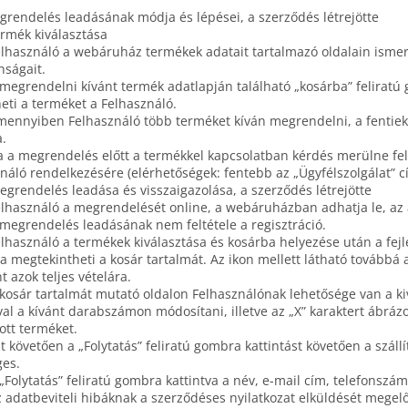
grendelés leadásának módja és lépései, a szerződés létrejötte
ermék kiválasztása
elhasználó a webáruház termékek adatait tartalmazó oldalain isme
nságait.
 megrendelni kívánt termék adatlapján található „kosárba” feliratú 
eti a terméket a Felhasználó.
mennyiben Felhasználó több terméket kíván megrendelni, a fentiek 
.
a a megrendelés előtt a termékkel kapcsolatban kérdés merülne fel, 
náló rendelkezésére (elérhetőségek: fentebb az „Ügyfélszolgálat” cí
egrendelés leadása és visszaigazolása, a szerződés létrejötte
elhasználó a megrendelését online, a webáruházban adhatja le, az 
 megrendelés leadásának nem feltétele a regisztráció.
elhasználó a termékek kiválasztása és kosárba helyezése után a fejl
va megtekintheti a kosár tartalmát. Az ikon mellett látható továb
t azok teljes vételára.
 kosár tartalmát mutató oldalon Felhasználónak lehetősége van a k
val a kívánt darabszámon módosítani, illetve az „X” karaktert ábrázol
ott terméket.
zt követően a „Folytatás” feliratú gombra kattintást követően a szállí
ges.
 „Folytatás” feliratú gombra kattintva a név, e-mail cím, telefons
z adatbeviteli hibáknak a szerződéses nyilatkozat elküldését mege