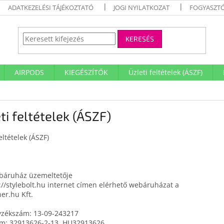
ADATKEZELÉSI TÁJÉKOZTATÓ
JOGI NYILATKOZAT
FOGYASZTÓ
KERESÉS
AIRPODS
KIEGÉSZÍTŐK
Üzleti feltételek (ÁSZF)
ti feltételek (ÁSZF)
eltételek (ÁSZF)
ebáruház üzemeltetője
://stylebolt.hu internet címen elérhető webáruházat a
er.hu Kft.
yzékszám: 13-09-243217
ám:
32913626-2-13, HU32913626.