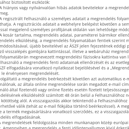
ásához biztosított eszközök:
 A hiányos vagy nyilvánvalóan hibás adatok bevitelekor a megrend
 meg.
 A regisztrált Felhasználó a személyes adatait a megrendelés fol
hatja. A regisztrációs adatait a webhelyre belépést követően a se
ással megjelenő személyes profiljának oldalán van lehetősége módo
 A kosár tartalma, megrendelés adatai, paraméterei bármikor ellenőr
ndelés elküldéséig, a megrendelés folyamatában fentiek szerint m
módosításával, újabb bevitelével az ÁSZF jelen fejezetének eddigi p
ő visszalépés gombjára kattintással, illetve a webáruház megrende
 folyamatábrán megnevezett megrendelési fázisokra kattintva van 
elhasználó a megrendelés fenti adatainak ellenőrzését és az esetleg
SZF elfogadására vonatkozó nyilatkozat bejelölésével és a „Megrend
 le érvényesen megrendelését.
zolgáltató a megrendelés beérkezését követően azt automatikus e-ma
nálónak, az általa online megrendelése során megadott e-mail címé
náló által fizetendő vagy online fizetés esetén fizetett teljesössze
elésének elküldésétől számított 48 órán belül a Felhasználóhoz 
i kötöttség alól. A visszaigazolás akkor tekintendő a Felhasználóh
rhetővé válik (tehát az e-mail fiókjába történő beérkezéssel). A me
re a termék megvásárlására vonatkozó szerződés, ez a visszaigazol
delés elfogadásának.
 A megrendelések feldolgozása minden munkanapon közép európai i
k. Amennyiben a megrendelés a fenti időintervallumon kívül érkezik