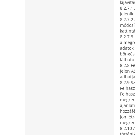
kijavít
8.2.7.1
jelenik
8.2.7.2
módosít
kattint
8.2.7.3
a megre
adatok 
böngész
látható
8.2.8 F
jelen Á
adhatja
8.2.9 S
Felhasz
Felhasz
megrend
ajánlat
hozzáfé
jön lét
megren
8.2.10
történi