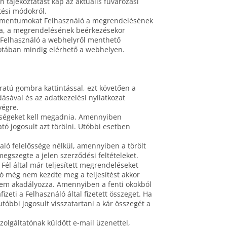
 tájékoztatást kap az aktuális fuvarozási
etési módokról.
dokumentumokat Felhasználó a megrendelésének
ja, a megrendelésének beérkezésekor
at Felhasználó a webhelyről menthető
potában mindig elérhető a webhelyen.
iratú gombra kattintással, ezt követően a
dásával és az adatkezelési nyilatkozat
végre.
tőségeket kell megadnia. Amennyiben
ató jogosult azt törölni. Utóbbi esetben
való felelőssége nélkül, amennyiben a törölt
gszegte a jelen szerződési feltételeket.
t Fél által már teljesített megrendeléseket
tó még nem kezdte meg a teljesítést akkor
zt nem akadályozza. Amennyiben a fenti okokból
izeti a Felhasználó által fizetett összeget. Ha
utóbbi jogosult visszatartani a kár összegét a
zolgáltatónak küldött e-mail üzenettel,