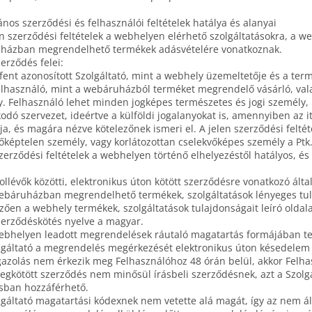
lános szerződési és felhasználói feltételek hatálya és alanyai
en szerződési feltételek a webhelyen elérhető szolgáltatásokra, a
házban megrendelhető termékek adásvételére vonatkoznak.
zerződés felei:
 fent azonosított Szolgáltató, mint a webhely üzemeltetője és a term
elhasználó, mint a webáruházból terméket megrendelő vásárló, va
. Felhasználó lehet minden jogképes természetes és jogi személy, 
odó szervezet, ideértve a külföldi jogalanyokat is, amennyiben az i
ja, és magára nézve kötelezőnek ismeri el. A jelen szerződési felt
őképtelen személy, vagy korlátozottan cselekvőképes személy a Ptk.
zerződési feltételek a webhelyen történő elhelyezéstől hatályos, és 
vollévők közötti, elektronikus úton kötött szerződésre vonatkozó álta
ebáruházban megrendelhető termékek, szolgáltatások lényeges tul
ően a webhely termékek, szolgáltatások tulajdonságait leíró oldala
zerződéskötés nyelve a magyar.
ebhelyen leadott megrendelések ráutaló magatartás formájában tet
lgáltató a megrendelés megérkezését elektronikus úton késedelem n
gazolás nem érkezik meg Felhasználóhoz 48 órán belül, akkor Felhas
egkötött szerződés nem minősül írásbeli szerződésnek, azt a Szolg
ásban hozzáférhető.
lgáltató magatartási kódexnek nem vetette alá magát, így az nem ál