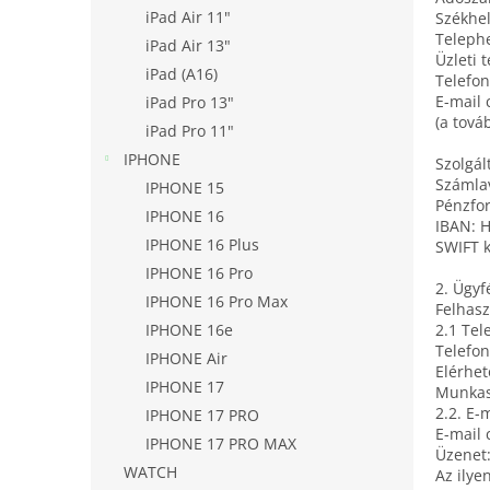
l
iPad Air 11"
Székhel
Telephe
iPad Air 13"
Üzleti 
iPad (A16)
Telefo
E-mail 
iPad Pro 13"
(a tová
iPad Pro 11"
IPHONE
Szolgál
Számla
IPHONE 15
Pénzfo
IPHONE 16
IBAN: 
IPHONE 16 Plus
SWIFT 
IPHONE 16 Pro
2. Ügyf
IPHONE 16 Pro Max
Felhasz
IPHONE 16e
2.1 Tel
Telefon
IPHONE Air
Elérhe
IPHONE 17
Munkas
2.2. E-
IPHONE 17 PRO
E-mail 
IPHONE 17 PRO MAX
Üzenet:
WATCH
Az ilye