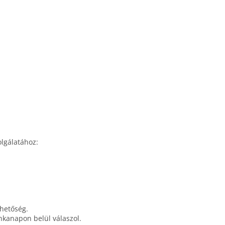
olgálatához:
ehetőség.
unkanapon belül válaszol.