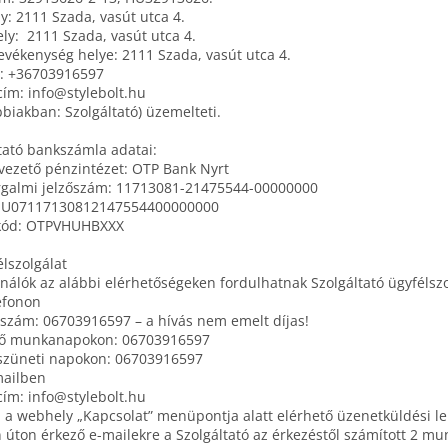
y: 2111 Szada, vasút utca 4.
ly: 2111 Szada, vasút utca 4.
tevékenység helye: 2111 Szada, vasút utca 4.
n: +36703916597
cím: info@stylebolt.hu
bbiakban: Szolgáltató) üzemelteti.
tató bankszámla adatai:
vezető pénzintézet: OTP Bank Nyrt
rgalmi jelzőszám: 11713081-21475544-00000000
HU07117130812147554400000000
kód:
OTPVHUHBXXX
élszolgálat
nálók az alábbi elérhetőségeken fordulhatnak Szolgáltató ügyfélsz
efonon
szám: 06703916597 – a hívás nem emelt díjas!
tő munkanapokon: 06703916597
züneti napokon: 06703916597
mailben
cím: info@stylebolt.hu
 a webhely „Kapcsolat” menüpontja alatt elérhető üzenetküldési l
n úton érkező e-mailekre a Szolgáltató az érkezéstől számított 2 m