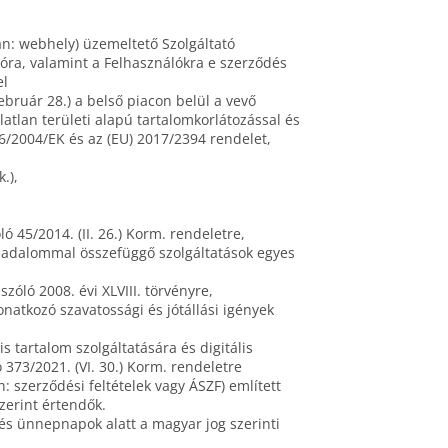
n: webhely) üzemeltető Szolgáltató
tóra, valamint a Felhasználókra e szerződés
el
uár 28.) a belső piacon belül a vevő
atlan területi alapú tartalomkorlátozással és
6/2004/EK és az (EU) 2017/2394 rendelet,
.),
ló 45/2014. (II. 26.) Korm. rendeletre,
ársadalommal összefüggő szolgáltatások egyes
zóló 2008. évi XLVIII. törvényre,
onatkozó szavatossági és jótállási igények
is tartalom szolgáltatására és digitális
 373/2021. (VI. 30.) Korm. rendeletre
: szerződési feltételek vagy ÁSZF) említett
zerint értendők.
és ünnepnapok alatt a magyar jog szerinti