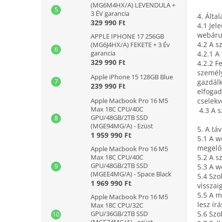
(MG6M4HX/A) LEVENDULA +
3 ÉV garancia
4. Álta
329 990 Ft
4.1 Jel
webáru
APPLE IPHONE 17 256GB
4.2 A s
(MG6J4HX/A) FEKETE + 3 Év
garancia
4.2.1 A
329 990 Ft
4.2.2 F
személy
Apple iPhone 15 128GB Blue
gazdálk
239 990 Ft
elfogad
Apple Macbook Pro 16 M5
cselekv
Max 18C CPU/40C
4.3 A s
GPU/48GB/2TB SSD
(MGE94MG/A) - Ezüst
5. A tá
1 959 990 Ft
5.1 A w
megelőz
Apple Macbook Pro 16 M5
Max 18C CPU/40C
5.2 A s
GPU/48GB/2TB SSD
5.3 A w
(MGEE4MG/A) - Space Black
5.4 Szo
1 969 990 Ft
visszai
5.5 A m
Apple Macbook Pro 16 M5
lesz ír
Max 18C CPU/32C
GPU/36GB/2TB SSD
5.6 Szo