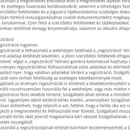
használó a megrendelés elküldése előtt a megrendelés lépései során
l és esetleges fuvarozási korlátozásokról, valamint a lehetséges fiz
zerződési feltételeket és a jogszerű tájékoztatáshoz szükséges 
 útján történő visszaigazolásához csatolt dokumentumként megkap
s tartalommal. Ezen felül a szerződési feltételeket és tájékoztatók
mban letöltheti és/vagy kinyomtathatja, valamint az aktuális álla
sztráció
egisztráció ingyenes.
egisztrációt a Felhasználó a webhelyen található a „regisztráció” fel
nő adatlap kitöltését követően, a jelen szerződési feltételek elfoga
ésével, végül a „regisztráció” feliratú gombra kattintással hajthatja 
érvényes regisztrációhoz Felhasználónak valós adatokat és elérhe
pítást nyer, hogy valótlan adatokkal történt a regisztráció, Szolgált
tatót nem terheli felelősség az esetleges következmények miatt.
lgáltató az érvényes regisztrációt is törölheti a következményekért 
náló rosszhiszeműen használta fel a webhelyet, vagy más módon me
egisztráció fenti okokból történő, Szolgáltató általi törlése a mindké
nti. Ugyanilyen okból történő törlés esetén, amennyiben Szolgálta
lúan eldöntheti, hogy teljesíti-e azt, feltéve, hogy a törlés oka e
jesíti a megrendelést és Felhasználó már fizetett, Szolgáltató visszaf
sználó törlés okát jelentő magatartása kárt okozott Szolgáltatónak, 
izetés összegéből.
használó a regisztrációjának törlését bármikor kezdeményezheti a S