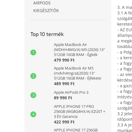
AIRPODS
3. A ma
KIEGÉSZÍTŐK
3.1 A f
szolgál
keretei
- AZ EU
Top 10 termék
állampo
a megkü
Apple MacBook Air
továbbá
(MDHH4MG/A) M5 (2026) 13″
- a Pol
512GB 16GB RAM - Égkék
- a ker
479 990 Ft
- a fog
Apple MacBook Air M5
- a fog
(mdvh4mg/a)(2026) 13″
- az el
512GB 16GB RAM - Éjfekete
kérdése
489 990 Ft
- a gaz
- a fog
Apple AirPods Pro 3
intézés
89 990 Ft
- a fog
APPLE IPHONE 17 PRO
szolgál
256GB (MG8G4HX/A) EZÜST +
3.2 Jel
3 ÉV Garancia
időpont
422 990 Ft
3.3 A j
APPLE IPHONE 17 256GB
munkan