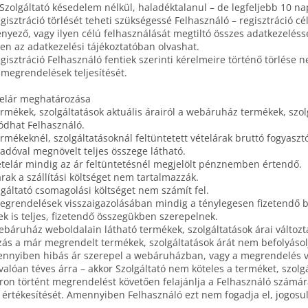
Szolgáltató késedelem nélkül, haladéktalanul – de legfeljebb 10 na
egisztráció törlését teheti szükségessé Felhasználó – regisztráció cé
yező, vagy ilyen célú felhasználását megtiltó összes adatkezeléss
n az adatkezelési tájékoztatóban olvashat.
egisztráció Felhasználó fentiek szerinti kérelmeire történő törlése
 megrendelések teljesítését.
telár meghatározása
ermékek, szolgáltatások aktuális árairól a webáruház termékek, szo
ódhat Felhasználó.
ermékeknél, szolgáltatásoknál feltüntetett vételárak bruttó fogyasz
 adóval megnövelt teljes összege látható.
ételár mindig az ár feltüntetésnél megjelölt pénznemben értendő.
árak a szállítási költséget nem tartalmazzák.
lgáltató csomagolási költséget nem számít fel.
egrendelések visszaigazolásában mindig a ténylegesen fizetendő br
ek is teljes, fizetendő összegükben szerepelnek.
ebáruház weboldalain látható termékek, szolgáltatások árai változta
zás a már megrendelt termékek, szolgáltatások árát nem befolyásol
nnyiben hibás ár szerepel a webáruházban, vagy a megrendelés vis
valóan téves árra – akkor Szolgáltató nem köteles a terméket, szolgá
ron történt megrendelést követően felajánlja a Felhasználó számára 
 értékesítését. Amennyiben Felhasználó ezt nem fogadja el, jogosul