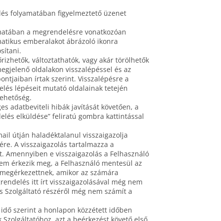
elés folyamatában figyelmeztető üzenet
yamatában a megrendelésre vonatkozóan
matikus emberalakot ábrázoló ikonra
sítani.
izhetők, változtathatók, vagy akár törölhetők
egjelenő oldalakon visszalépéssel és az
ontjaiban írtak szerint. Visszalépésre a
lés lépéseit mutató oldalainak tetején
lehetőség.
es adatbeviteli hibák javítását követően, a
elés elküldése” feliratú gombra kattintással
il útján haladéktalanul visszaigazolja
re. A visszaigazolás tartalmazza a
get. Amennyiben e visszaigazolás a Felhasználó
nem érkezik meg, a Felhasználó mentesül az
oz megérkezettnek, amikor az számára
grendelés itt írt visszaigazolásával még nem
ás Szolgáltató részéről még nem számít a
dő szerint a honlapon közzétett időben
 Szolgáltatóhoz, azt a beérkezést követő első