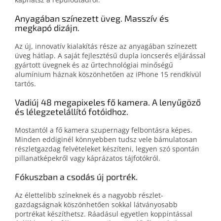
Anyagában színezett üveg. Masszív és
megkapó dizájn.
Az új, innovatív kialakítás része az anyagában színezett
üveg hátlap. A saját fejlesztésű dupla ioncserés eljárással
gyártott üvegnek és az űrtechnológiai minőségű
alumínium háznak köszönhetően az iPhone 15 rendkívül
tartós.
Vadiúj 48 megapixeles fő kamera. A lenyűgöző
és lélegzetelállító fotóidhoz.
Mostantól a fő kamera szupernagy felbontásra képes.
Minden eddiginél könnyebben tudsz vele bámulatosan
részletgazdag felvételeket készíteni, legyen szó spontán
pillanatképekről vagy káprázatos tájfotókról.
Fókuszban a csodás új portrék.
Az élettelibb színeknek és a nagyobb részlet­
gazdagságnak köszönhetően sokkal látványosabb
portrékat készíthetsz. Ráadásul egyetlen koppintással