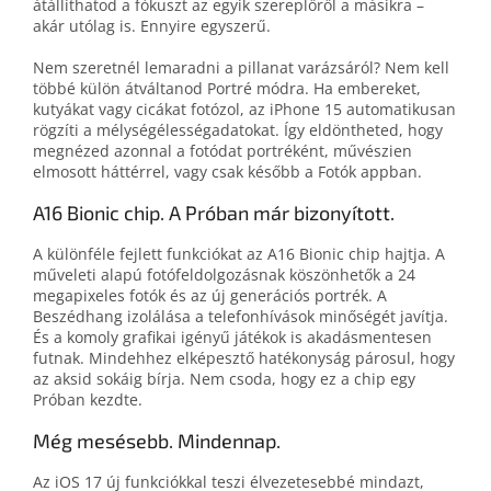
átállíthatod a fókuszt az egyik szereplőről a másikra –
akár utólag is. Ennyire egyszerű.
Nem szeretnél lemaradni a pillanat varázsáról? Nem kell
többé külön átváltanod Portré módra. Ha embereket,
kutyákat vagy cicákat fotózol, az iPhone 15 automatikusan
rögzíti a mélységélességadatokat. Így eldöntheted, hogy
megnézed azonnal a fotódat portréként, művészien
elmosott háttérrel, vagy csak később a Fotók appban.
A16 Bionic chip. A Próban már bizonyított.
A különféle fejlett funkciókat az A16 Bionic chip hajtja. A
műveleti alapú fotófeldolgozásnak köszönhetők a 24
megapixeles fotók és az új generációs portrék. A
Beszédhang izolálása a telefonhívások minőségét javítja.
És a komoly grafikai igényű játékok is akadásmentesen
futnak. Mindehhez elképesztő hatékonyság párosul, hogy
az aksid sokáig bírja. Nem csoda, hogy ez a chip egy
Próban kezdte.
Még mesésebb. Mindennap.
Az iOS 17 új funkciókkal teszi élvezetesebbé mindazt,