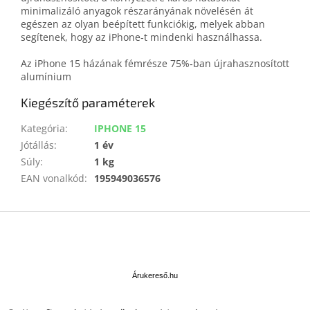
minimalizáló anyagok részarányának növelésén át
egészen az olyan beépített funkciókig, melyek abban
segítenek, hogy az iPhone‑t mindenki használhassa.
Az iPhone 15 házának fémrésze 75%‑ban újrahasznosított
alumínium
Kiegészítő paraméterek
Kategória
:
IPHONE 15
Jótállás
:
1 év
Súly
:
1 kg
EAN vonalkód
:
195949036576
L
á
b
Á
l
r
u
é
Árukereső.hu
k
c
e