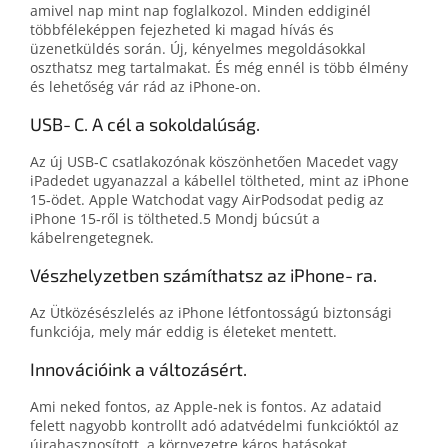
amivel nap mint nap foglalkozol. Minden eddiginél
többféleképpen fejezheted ki magad hívás és
üzenetküldés során. Új, kényelmes megoldásokkal
oszthatsz meg tartalmakat. És még ennél is több élmény
és lehetőség vár rád az iPhone-on.
USB‑C. A cél a sokoldalúság.
Az új USB‑C csatlakozónak köszönhetően Macedet vagy
iPadedet ugyanazzal a kábellel töltheted, mint az iPhone
15‑ödet. Apple Watchodat vagy AirPodsodat pedig az
iPhone 15‑ről is töltheted.5 Mondj búcsút a
kábelrengetegnek.
Vészhelyzetben számíthatsz az iPhone‑ra.
Az Ütközésészlelés az iPhone létfontosságú biztonsági
funkciója, mely már eddig is életeket mentett.
Innovációink a változásért.
Ami neked fontos, az Apple‑nek is fontos. Az adataid
felett nagyobb kontrollt adó adatvédelmi funkcióktól az
újrahasznosított, a környezetre káros hatásokat