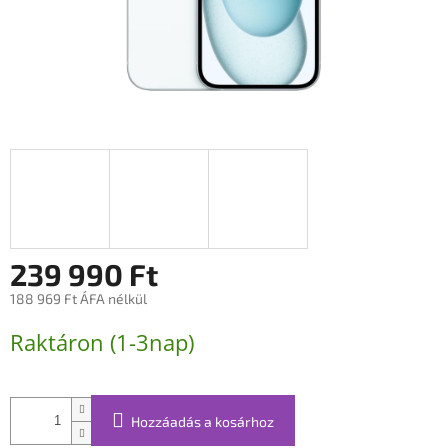
239 990 Ft
188 969 Ft ÁFA nélkül
Egységár:
Raktáron (1-3nap)
Hozzáadás a kosárhoz