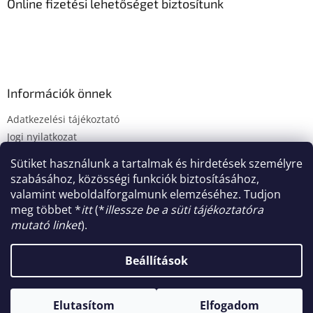
Online fizetési lehetőséget biztosítunk
r
e
s
ő
Információk önnek
Adatkezelési tájékoztató
Jogi nyilatkozat
Fogyasztóvédelmi tájékoztató
Sütiket használunk a tartalmak és hirdetések személyre
Süti tájékoztató
szabásához, közösségi funkciók biztosításához,
Impresszum
valamint weboldalforgalmunk elemzéséhez. Tudjon
meg többet *
itt
(*
illessze be a süti tájékoztatóra
mutató linket
).
Shoptet készítette
Beállítások
Copyright 2026
MaCorner.hu Kft.
. Minden jog fenntartva.
Elutasítom
Elfogadom
Süti beállítások szerkesztése