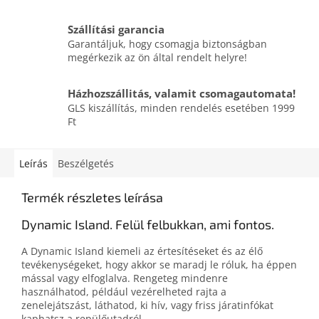
Szállítási garancia
Garantáljuk, hogy csomagja biztonságban
megérkezik az ön által rendelt helyre!
Házhozszállitás, valamit csomagautomata!
GLS kiszállítás, minden rendelés esetében 1999
Ft
Leírás
Beszélgetés
Termék részletes leírása
Dynamic Island. Felül felbukkan, ami fontos.
A Dynamic Island kiemeli az értesítéseket és az élő
tevékenységeket, hogy akkor se maradj le róluk, ha éppen
mással vagy elfoglalva. Rengeteg mindenre
használhatod, például vezérelheted rajta a
zenelejátszást, láthatod, ki hív, vagy friss járatinfókat
kaphatsz a repülőutadról.