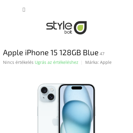
Ugrás
KOSÁR
a
fő
tartalomhoz
Apple iPhone 15 128GB Blue
47
A
Nincs értékelés
Ugrás az értékeléshez
Márka:
Apple
termék
átlagos
értékelése
5-
ből
0,0
csillag.