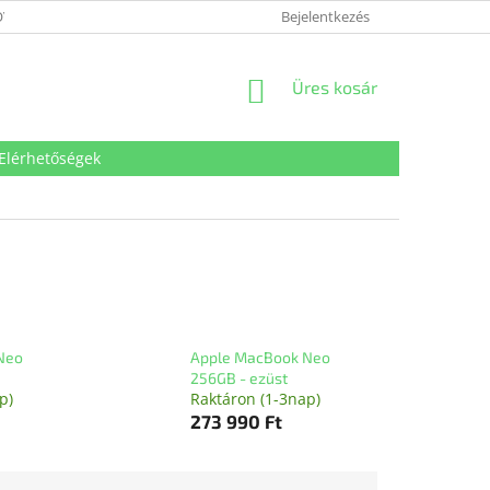
VÉDELMI TÁJÉKOZTATÓ
SÜTI TÁJÉKOZTATÓ
Bejelentkezés
IMPRESSZUM
KOSÁR
Üres kosár
Elérhetőségek
Neo
Apple MacBook Neo
256GB - ezüst
p)
Raktáron (1-3nap)
273 990 Ft