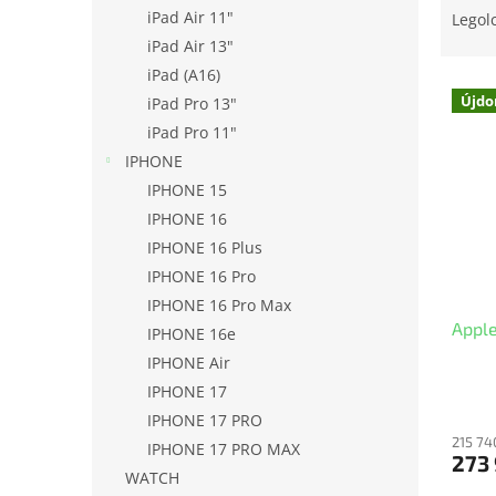
l
e
iPad Air 11"
Legol
r
iPad Air 13"
m
iPad (A16)
T
é
Újdo
iPad Pro 13"
e
k
iPad Pro 11"
r
e
m
k
IPHONE
é
r
IPHONE 15
k
e
IPHONE 16
e
n
IPHONE 16 Plus
k
d
IPHONE 16 Pro
l
e
IPHONE 16 Pro Max
i
z
Appl
s
é
IPHONE 16e
t
s
IPHONE Air
á
e
IPHONE 17
j
IPHONE 17 PRO
a
215 74
IPHONE 17 PRO MAX
273 
WATCH