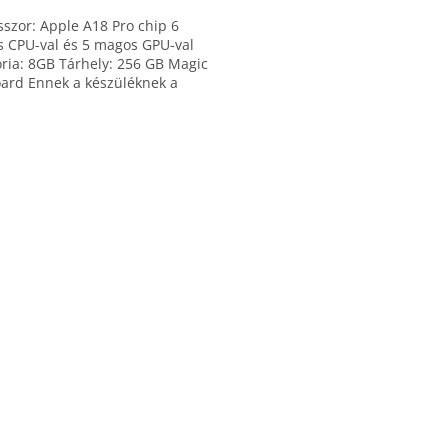
sszor: Apple A18 Pro chip 6
 CPU-val és 5 magos GPU-val
ia: 8GB Tárhely: 256 GB Magic
ard Ennek a készüléknek a
a nem tartalmaz...
L
i
s
t
a
i
r
á
n
y
í
t
á
s
e
l
e