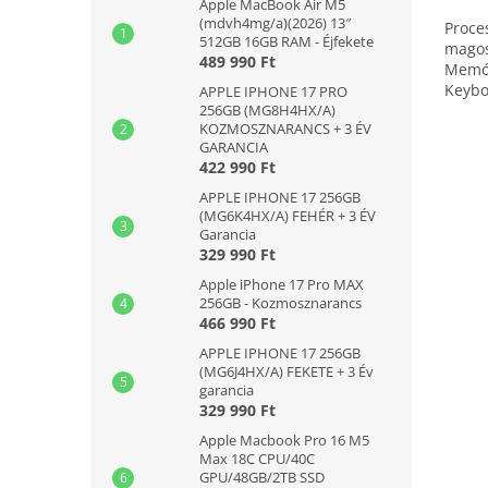
Apple MacBook Air M5
(mdvh4mg/a)(2026) 13″
Proce
512GB 16GB RAM - Éjfekete
magos
489 990 Ft
Memór
Keybo
APPLE IPHONE 17 PRO
256GB (MG8H4HX/A)
doboz
KOZMOSZNARANCS + 3 ÉV
GARANCIA
422 990 Ft
APPLE IPHONE 17 256GB
(MG6K4HX/A) FEHÉR + 3 ÉV
Garancia
329 990 Ft
Apple iPhone 17 Pro MAX
256GB - Kozmosznarancs
466 990 Ft
APPLE IPHONE 17 256GB
(MG6J4HX/A) FEKETE + 3 Év
garancia
329 990 Ft
Apple Macbook Pro 16 M5
Max 18C CPU/40C
GPU/48GB/2TB SSD