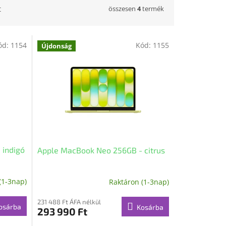
összesen
4
termék
t
ód:
1154
Kód:
1155
Újdonság
 indigó
Apple MacBook Neo 256GB - citrus
(1-3nap)
Raktáron (1-3nap)
231 488 Ft ÁFA nélkül
osárba
Kosárba
293 990 Ft