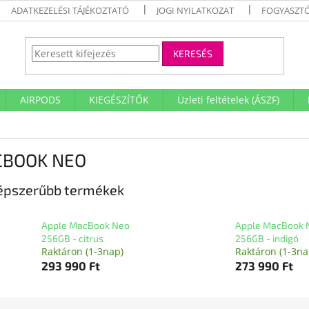
ADATKEZELÉSI TÁJÉKOZTATÓ
JOGI NYILATKOZAT
FOGYASZTÓ
KERESÉS
AIRPODS
KIEGÉSZÍTŐK
Üzleti feltételek (ÁSZF)
BOOK NEO
épszerűbb termékek
Apple MacBook Neo
Apple MacBook 
256GB - citrus
256GB - indigó
Raktáron (1-3nap)
Raktáron (1-3na
293 990 Ft
273 990 Ft