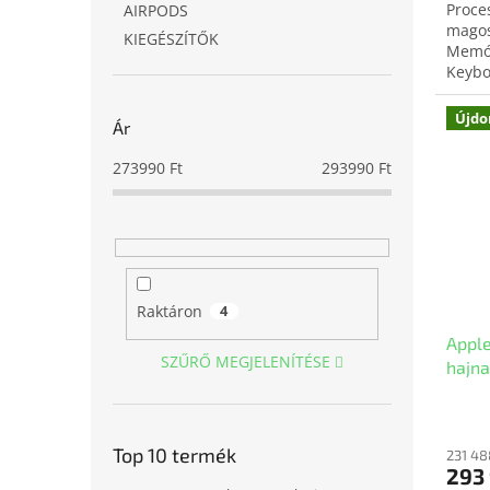
Proce
AIRPODS
magos
KIEGÉSZÍTŐK
Memór
Keybo
doboz
Újdo
Ár
273990
Ft
293990
Ft
Raktáron
4
Appl
SZŰRŐ MEGJELENÍTÉSE
hajna
Top 10 termék
231 48
293 