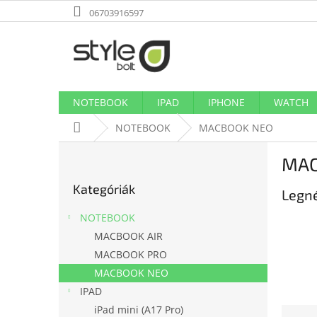
Ugrás
06703916597
a
fő
tartalomhoz
NOTEBOOK
IPAD
IPHONE
WATCH
Kezdőlap
NOTEBOOK
MACBOOK NEO
O
MAC
l
Kategóriák
d
Kategóriák
átugrása
Legn
a
l
NOTEBOOK
s
MACBOOK AIR
ó
MACBOOK PRO
p
a
MACBOOK NEO
n
IPAD
e
iPad mini (A17 Pro)
T