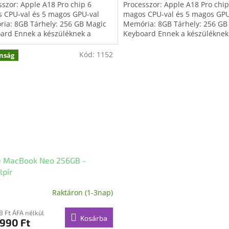
sszor: Apple A18 Pro chip 6
Processzor: Apple A18 Pro chip
 CPU-val és 5 magos GPU-val
magos CPU-val és 5 magos GPU
ia: 8GB Tárhely: 256 GB Magic
Memória: 8GB Tárhely: 256 GB
ard Ennek a készüléknek a
Keyboard Ennek a készüléknek
a nem tartalmaz...
doboza nem tartalmaz...
Kód:
1152
nság
e MacBook Neo 256GB -
lpír
Raktáron (1-3nap)
8 Ft ÁFA nélkül
Kosárba
990 Ft