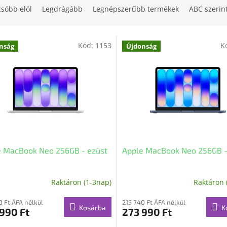
csóbb elöl
Legdrágább
Legnépszerűbb termékek
ABC szerin
Kód:
1153
K
nság
Újdonság
e MacBook Neo 256GB - ezüst
Apple MacBook Neo 256GB -
Raktáron (1-3nap)
Raktáron 
0 Ft ÁFA nélkül
215 740 Ft ÁFA nélkül
Kosárba
K
990 Ft
273 990 Ft