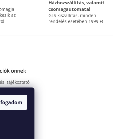
Házhozszállitás, valamit
csomagautomata!
somagja
ezik az
GLS kiszállítás, minden
re!
rendelés esetében 1999 Ft
ciók önnek
ési tájékoztató
tkozat
védelmi
lfogadom
ó
oztató
um