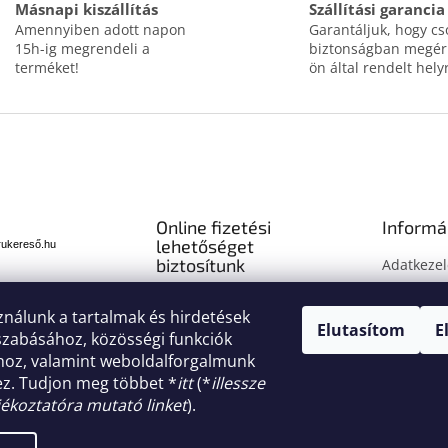
Másnapi kiszállítás
Szállítási garancia
Amennyiben adott napon
Garantáljuk, hogy c
15h-ig megrendeli a
biztonságban megérk
terméket!
ön által rendelt hely
Online fizetési
Informá
lehetőséget
rukereső.hu
biztosítunk
Adatkezel
Jogi nyila
Fogyasztó
ználunk a tartalmak és hirdetések
Elutasítom
E
tájékoztat
szabásához, közösségi funkciók
Süti tájék
ához, valamint weboldalforgalmunk
z. Tudjon meg többet *
itt
(*
illessze
Impressz
ájékoztatóra mutató linket
).