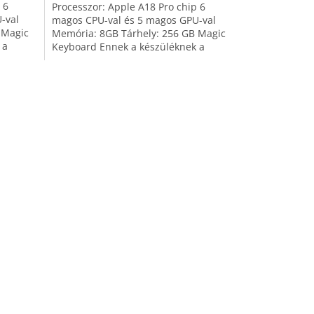
 6
Processzor: Apple A18 Pro chip 6
-val
magos CPU-val és 5 magos GPU-val
 Magic
Memória: 8GB Tárhely: 256 GB Magic
 a
Keyboard Ennek a készüléknek a
doboza nem tartalmaz...