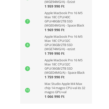
(MGE94MG/A) - Ezüst
1 959 990 Ft
Apple Macbook Pro 16 M5
Max 18C CPU/40C
GPU/48GB/2TB SSD
(MGEE4MG/A) - Space Black
1 969 990 Ft
Apple Macbook Pro 16 M5
Max 18C CPU/32C
GPU/36GB/2TB SSD
(MGE74MG/A) - ezüst
1 799 990 Ft
Apple Macbook Pro 16 M5
Max 18C CPU/32C
GPU/36GB/2TB SSD
(MGED4MG/A) - Space Black
1 759 990 Ft
Mac Studio Apple M4 Max
chip 14 magos CPU-val és 32
magos GPU-val
1 066 990 Ft