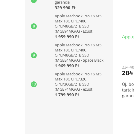
garancia
329 990 Ft
Apple Macbook Pro 16 M5
Max 18C CPU/40C
GPU/48GB/2TB SSD
(MGE94MG/A) - Ezüst
Apple
1 959 990 Ft
Apple Macbook Pro 16 M5
Max 18C CPU/40C
GPU/48GB/2TB SSD
(MGEE4MG/A) - Space Black
1 969 990 Ft
224 40
284
Apple Macbook Pro 16 M5
Max 18C CPU/32C
GPU/36GB/2TB SSD
Új, b
(MGE74MG/A) - ezüst
tarta
1 799 990 Ft
garan