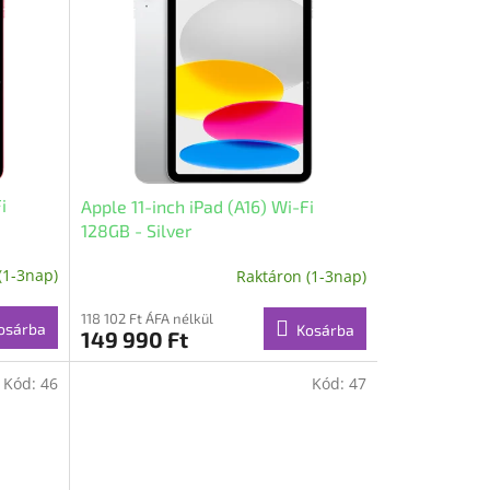
i
Apple 11-inch iPad (A16) Wi-Fi
128GB - Silver
(1-3nap)
Raktáron (1-3nap)
118 102 Ft ÁFA nélkül
osárba
Kosárba
149 990 Ft
Kód:
46
Kód:
47