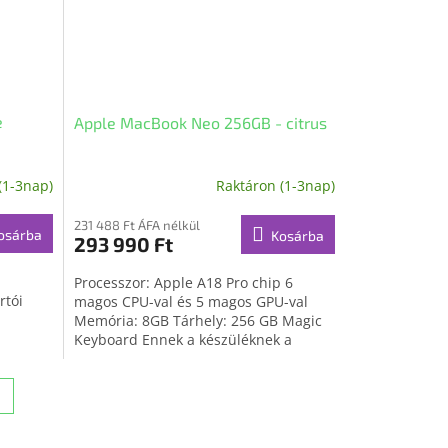
e
Apple MacBook Neo 256GB - citrus
(1-3nap)
Raktáron (1-3nap)
231 488 Ft ÁFA nélkül
osárba
Kosárba
293 990 Ft
Processzor: Apple A18 Pro chip 6
rtói
magos CPU-val és 5 magos GPU-val
Memória: 8GB Tárhely: 256 GB Magic
Keyboard Ennek a készüléknek a
doboza nem tartalmaz...