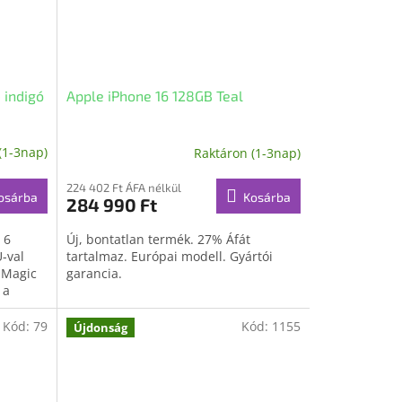
 indigó
Apple iPhone 16 128GB Teal
(1-3nap)
Raktáron (1-3nap)
224 402 Ft ÁFA nélkül
osárba
Kosárba
284 990 Ft
 6
Új, bontatlan termék. 27% Áfát
-val
tartalmaz. Európai modell. Gyártói
 Magic
garancia.
 a
Kód:
79
Kód:
1155
Újdonság