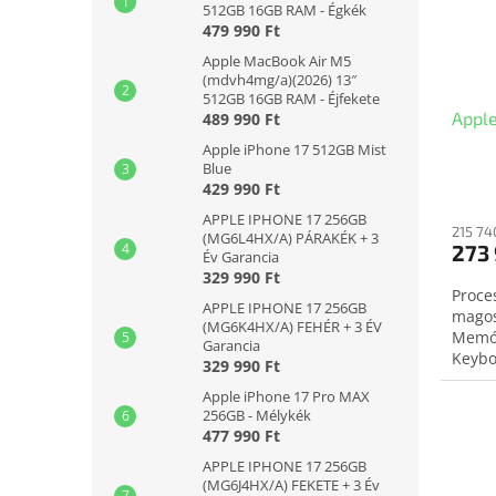
512GB 16GB RAM - Égkék
479 990 Ft
Apple MacBook Air M5
(mdvh4mg/a)(2026) 13″
512GB 16GB RAM - Éjfekete
Appl
489 990 Ft
Apple iPhone 17 512GB Mist
Blue
429 990 Ft
APPLE IPHONE 17 256GB
215 74
(MG6L4HX/A) PÁRAKÉK + 3
273 
Év Garancia
329 990 Ft
Proce
APPLE IPHONE 17 256GB
magos
(MG6K4HX/A) FEHÉR + 3 ÉV
Memór
Garancia
Keybo
329 990 Ft
doboz
Apple iPhone 17 Pro MAX
256GB - Mélykék
477 990 Ft
APPLE IPHONE 17 256GB
(MG6J4HX/A) FEKETE + 3 Év