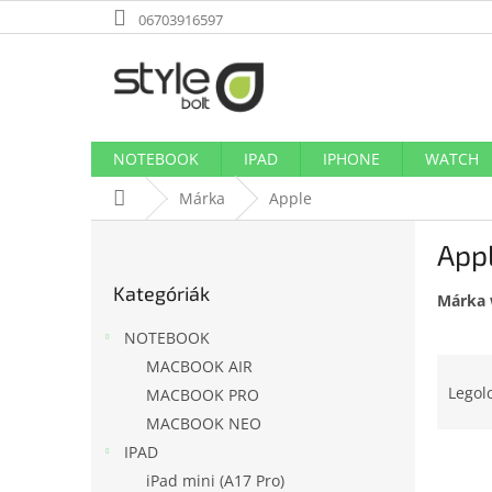
Ugrás
06703916597
a
fő
tartalomhoz
NOTEBOOK
IPAD
IPHONE
WATCH
Kezdőlap
Márka
Apple
O
App
l
Kategóriák
d
Kategóriák
átugrása
Márka 
a
l
NOTEBOOK
s
T
MACBOOK AIR
ó
e
Legol
MACBOOK PRO
p
r
a
MACBOOK NEO
m
n
IPAD
T
é
e
iPad mini (A17 Pro)
e
k