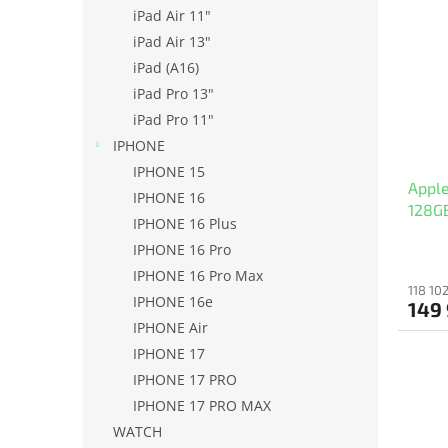
l
r
e
iPad Air 11"
m
k
iPad Air 13"
é
r
iPad (A16)
k
e
iPad Pro 13"
e
n
iPad Pro 11"
k
d
l
IPHONE
e
i
z
IPHONE 15
Apple
s
é
IPHONE 16
128GB
t
s
IPHONE 16 Plus
á
e
IPHONE 16 Pro
j
IPHONE 16 Pro Max
a
118 10
IPHONE 16e
149 
IPHONE Air
IPHONE 17
IPHONE 17 PRO
IPHONE 17 PRO MAX
WATCH