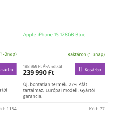
Apple iPhone 15 128GB Blue
(1-3nap)
Raktáron (1-3nap)
188 969 Ft ÁFA nélkül
osárba
Kosárba
239 990 Ft
Új, bontatlan termék. 27% Áfát
rtói
tartalmaz. Európai modell. Gyártói
garancia.
ód:
1154
Kód:
77