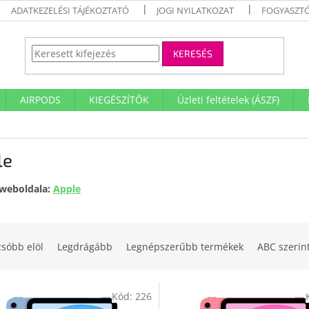
ADATKEZELÉSI TÁJÉKOZTATÓ
JOGI NYILATKOZAT
FOGYASZTÓ
KERESÉS
AIRPODS
KIEGÉSZÍTŐK
Üzleti feltételek (ÁSZF)
le
weboldala:
Apple
csóbb elöl
Legdrágább
Legnépszerűbb termékek
ABC szerin
Kód:
226