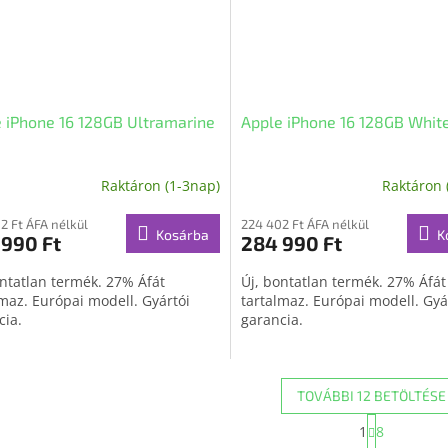
 iPhone 16 128GB Ultramarine
Apple iPhone 16 128GB Whit
Raktáron (1-3nap)
Raktáron 
A
termék
2 Ft ÁFA nélkül
átlagos
224 402 Ft ÁFA nélkül
Kosárba
K
 990 Ft
284 990 Ft
értékelése
5-
ontatlan termék. 27% Áfát
Új, bontatlan termék. 27% Áfát
ből
lmaz. Európai modell. Gyártói
tartalmaz. Európai modell. Gyá
3,2
cia.
garancia.
csillag.
TOVÁBBI 12 BETÖLTÉSE
L
1
8
L
a