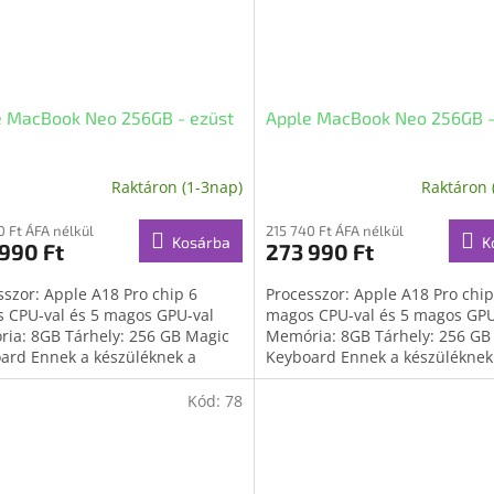
e MacBook Neo 256GB - ezüst
Apple MacBook Neo 256GB -
Raktáron (1-3nap)
Raktáron 
0 Ft ÁFA nélkül
215 740 Ft ÁFA nélkül
Kosárba
K
990 Ft
273 990 Ft
sszor: Apple A18 Pro chip 6
Processzor: Apple A18 Pro chip
 CPU-val és 5 magos GPU-val
magos CPU-val és 5 magos GPU
ia: 8GB Tárhely: 256 GB Magic
Memória: 8GB Tárhely: 256 GB
ard Ennek a készüléknek a
Keyboard Ennek a készüléknek
a nem tartalmaz...
doboza nem tartalmaz...
Kód:
78