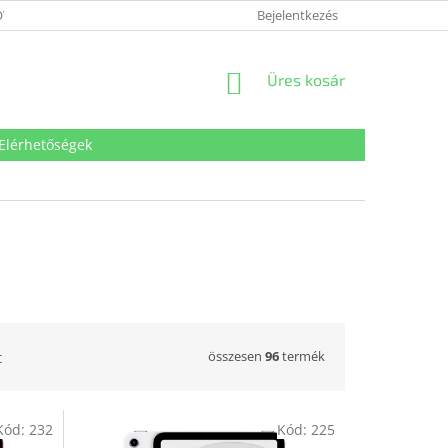
VÉDELMI TÁJÉKOZTATÓ
SÜTI TÁJÉKOZTATÓ
Bejelentkezés
IMPRESSZUM
KOSÁR
Üres kosár
Elérhetőségek
összesen
96
termék
t
Kód:
232
Kód:
225