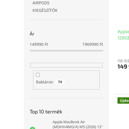
AIRPODS
KIEGÉSZÍTŐK
Apple
Ár
128GB
149990
Ft
1969990
Ft
118 10
149 
Raktáron
74
Újdo
Top 10 termék
Apple MacBook Air
(MDHH4MG/A) M5 (2026) 13″