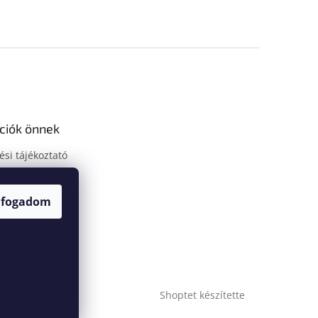
ciók önnek
ési tájékoztató
tkozat
védelmi
lfogadom
ó
oztató
um
Shoptet készítette