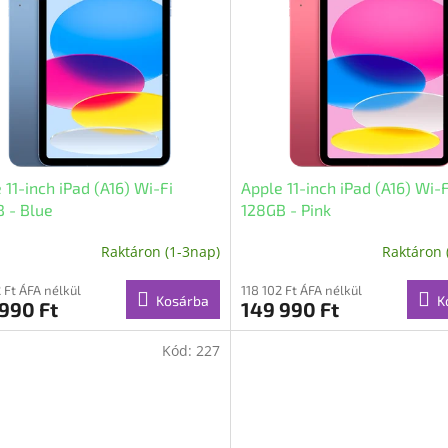
 11-inch iPad (A16) Wi-Fi
Apple 11-inch iPad (A16) Wi-F
 - Blue
128GB - Pink
Raktáron (1-3nap)
Raktáron 
2 Ft ÁFA nélkül
118 102 Ft ÁFA nélkül
Kosárba
K
990 Ft
149 990 Ft
Kód:
227