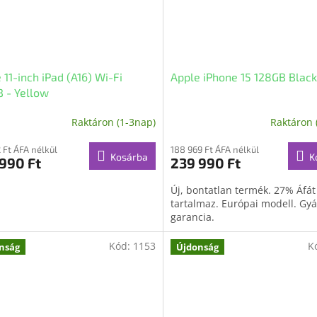
 11-inch iPad (A16) Wi-Fi
Apple iPhone 15 128GB Black
 - Yellow
Raktáron (1-3nap)
Raktáron 
A
termék
2 Ft ÁFA nélkül
átlagos
188 969 Ft ÁFA nélkül
Kosárba
K
990 Ft
239 990 Ft
értékelése
5-
Új, bontatlan termék. 27% Áfát
ből
tartalmaz. Európai modell. Gyá
5,0
garancia.
csillag.
Kód:
1153
K
nság
Újdonság