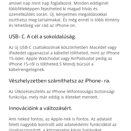
amivel nap mint nap foglalkozol. Minden eddiginél
többféleképpen fejezheted ki magad hívás és
üzenetküldés során. Új, kényelmes megoldásokkal
oszthatsz meg tartalmakat. És még ennél is több élmény
és lehetőség vár rád az iPhone-on.
USB‑C. A cél a sokoldalúság.
Az új USB‑C csatlakozónak köszönhetően Macedet vagy
iPadedet ugyanazzal a kábellel töltheted, mint az iPhone
15‑ödet. Apple Watchodat vagy AirPodsodat pedig az
iPhone 15‑ről is töltheted.5 Mondj búcsút a
kábelrengetegnek.
Vészhelyzetben számíthatsz az iPhone‑ra.
Az Ütközésészlelés az iPhone létfontosságú biztonsági
funkciója, mely már eddig is életeket mentett.
Innovációink a változásért.
Ami neked fontos, az Apple‑nek is fontos. Az adataid
felett nagyobb kontrollt adó adatvédelmi funkcióktól az
újrahasznosított, a környezetre káros hatásokat