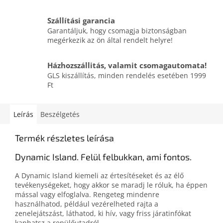
Szállítási garancia
Garantáljuk, hogy csomagja biztonságban
megérkezik az ön által rendelt helyre!
Házhozszállitás, valamit csomagautomata!
GLS kiszállítás, minden rendelés esetében 1999
Ft
Leírás
Beszélgetés
Termék részletes leírása
Dynamic Island. Felül felbukkan, ami fontos.
A Dynamic Island kiemeli az értesítéseket és az élő
tevékenységeket, hogy akkor se maradj le róluk, ha éppen
mással vagy elfoglalva. Rengeteg mindenre
használhatod, például vezérelheted rajta a
zenelejátszást, láthatod, ki hív, vagy friss járatinfókat
kaphatsz a repülőutadról.