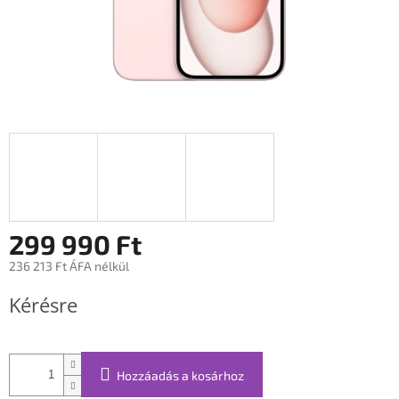
299 990 Ft
236 213 Ft ÁFA nélkül
Egységár:
Kérésre
Hozzáadás a kosárhoz