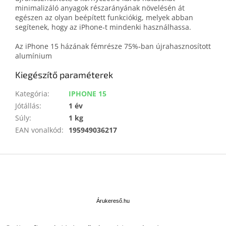
minimalizáló anyagok részarányának növelésén át
egészen az olyan beépített funkciókig, melyek abban
segítenek, hogy az iPhone‑t mindenki használhassa.
Az iPhone 15 házának fémrésze 75%‑ban újrahasznosított
alumínium
Kiegészítő paraméterek
Kategória
:
IPHONE 15
Jótállás
:
1 év
Súly
:
1 kg
EAN vonalkód
:
195949036217
L
á
b
Á
l
r
u
é
Árukereső.hu
k
c
e