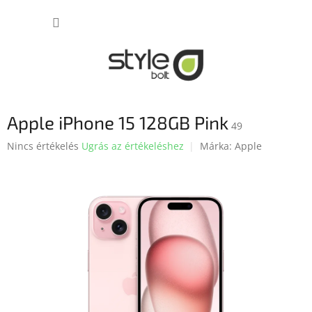
Ugrás
KOSÁR
a
fő
tartalomhoz
Apple iPhone 15 128GB Pink
49
A
Nincs értékelés
Ugrás az értékeléshez
Márka:
Apple
termék
átlagos
értékelése
5-
ből
0,0
csillag.