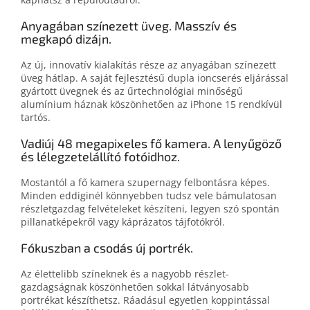
Anyagában színezett üveg. Masszív és
megkapó dizájn.
Az új, innovatív kialakítás része az anyagában színezett
üveg hátlap. A saját fejlesztésű dupla ioncserés eljárással
gyártott üvegnek és az űrtechnológiai minőségű
alumínium háznak köszönhetően az iPhone 15 rendkívül
tartós.
Vadiúj 48 megapixeles fő kamera. A lenyűgöző
és lélegzetelállító fotóidhoz.
Mostantól a fő kamera szupernagy felbontásra képes.
Minden eddiginél könnyebben tudsz vele bámulatosan
részletgazdag felvételeket készíteni, legyen szó spontán
pillanatképekről vagy káprázatos tájfotókról.
Fókuszban a csodás új portrék.
Az élettelibb színeknek és a nagyobb részlet­
gazdagságnak köszönhetően sokkal látványosabb
portrékat készíthetsz. Ráadásul egyetlen koppintással