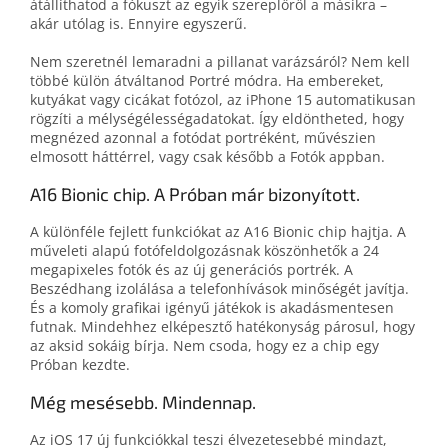
átállíthatod a fókuszt az egyik szereplőről a másikra –
akár utólag is. Ennyire egyszerű.
Nem szeretnél lemaradni a pillanat varázsáról? Nem kell
többé külön átváltanod Portré módra. Ha embereket,
kutyákat vagy cicákat fotózol, az iPhone 15 automatikusan
rögzíti a mélységélességadatokat. Így eldöntheted, hogy
megnézed azonnal a fotódat portréként, művészien
elmosott háttérrel, vagy csak később a Fotók appban.
A16 Bionic chip. A Próban már bizonyított.
A különféle fejlett funkciókat az A16 Bionic chip hajtja. A
műveleti alapú fotófeldolgozásnak köszönhetők a 24
megapixeles fotók és az új generációs portrék. A
Beszédhang izolálása a telefonhívások minőségét javítja.
És a komoly grafikai igényű játékok is akadásmentesen
futnak. Mindehhez elképesztő hatékonyság párosul, hogy
az aksid sokáig bírja. Nem csoda, hogy ez a chip egy
Próban kezdte.
Még mesésebb. Mindennap.
Az iOS 17 új funkciókkal teszi élvezetesebbé mindazt,