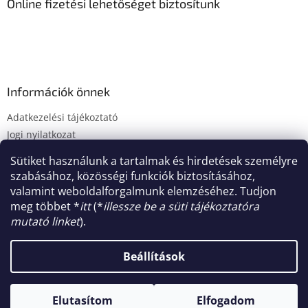
Online fizetési lehetőséget biztosítunk
r
e
s
ő
Információk önnek
Adatkezelési tájékoztató
Jogi nyilatkozat
Fogyasztóvédelmi tájékoztató
Sütiket használunk a tartalmak és hirdetések személyre
Süti tájékoztató
szabásához, közösségi funkciók biztosításához,
Impresszum
valamint weboldalforgalmunk elemzéséhez. Tudjon
meg többet *
itt
(*
illessze be a süti tájékoztatóra
mutató linket
).
Shoptet készítette
Beállítások
Copyright 2026
MaCorner.hu Kft.
. Minden jog fenntartva.
Elutasítom
Elfogadom
Süti beállítások szerkesztése