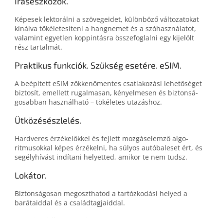
Íráseszközök.
Képesek lektorálni a szövegeidet, különböző változatokat
kínálva tökéletesíteni a hangnemet és a szóhasználatot,
valamint egyetlen koppintásra összefoglalni egy kijelölt
rész tartalmát.
Praktikus funkciók. Szükség esetére. eSIM.
A beépített eSIM zökkenő­mentes csatlakozási lehetőséget
biztosít, emellett rugalmasan, kényelmesen és biztonsá­
go­sabban használható – tökéletes utazáshoz.
Ütközésészlelés.
Hardveres érzékelőkkel és fejlett mozgás­elemző algo­
ritmusok­kal képes érzékelni, ha súlyos autóbaleset ért, és
segélyhívást indítani helyetted, amikor te nem tudsz.
Lokátor.
Biztonságosan megoszthatod a tartózkodási helyed a
barátaiddal és a családtagjaiddal.