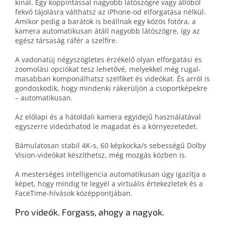
kínál. Egy koppin­tás­sal nagyobb látó­szög­re vagy álló­ból
fekvő tájolás­ra vált­hatsz az iPhone-od elforga­tá­sa nélkül.
Amikor pedig a barátok is be­áll­nak egy közös fotó­ra, a
kamera auto­mati­ku­san át­áll nagyobb látó­szög­re, így az
egész társa­ság rá­fér a szelfire.
A vadonatúj négy­szögletes érzékelő olyan el­forgatási és
zoom­olási opciókat tesz lehe­tő­vé, melyekkel még rugal­
ma­sab­ban kom­po­nál­hatsz szelfi­ket és videókat. És arról is
gondos­ko­dik, hogy mindenki rá­kerüljön a csoport­képekre
– automatikusan.
Az elő­lapi és a hát­oldali kamera egy­idejű használa­tával
egy­szerre videóz­ha­tod le magadat és a környezetedet.
Bámulatosan stabil 4K‑s, 60 képkocka/s sebességű Dolby
Vision-videókat készít­hetsz, még mozgás közben is.
A mesterséges intelligencia automatikusan úgy igazítja a
képet, hogy mindig te legyél a virtuális értekez­le­tek és a
FaceTime-hívások közép­pontjában.
Pro videók. Forgass, ahogy a nagyok.