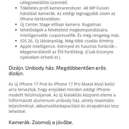
Lélegzetelállító üzemidő.
Tökéletes profi kamerarendszer. 48 MP Fusion
hátoldali kamerák. Az eddigi legnagyobb zoom az
iPhone történetében.
Új Center Stage előlapi kamera. Rugalmas
lehetőségek a felvételeid megkomponálására.
Intelligensebb csoportszelfik. És még rengeteg más.
iOS 26. Új látványvilág. Még több csodás élmény.
Apple Intelligence. Könnyed és hasznos funkciók –
képgenerálástól az Élő fordításig. (Csak bizonyos
nyelveken érhető el.)
Dizájn. Unibody ház. Megdöbbentően erős
dizájn.
Az új iPhone 17 Prot és iPhone 17 Pro Maxot kívül-belül
arra terveztük, hogy erejükkel minden eddigi iPhone-
modellt felül­múljanak. Az új kiala­kí­tás központi eleme a
hő­formázott alumínium unibody ház, amely maximális
teljesít­ményt, akkumulátor­kapacitást és strapa­bírást tesz
lehetővé.
Kamerák. Zoomolj a jövőbe.