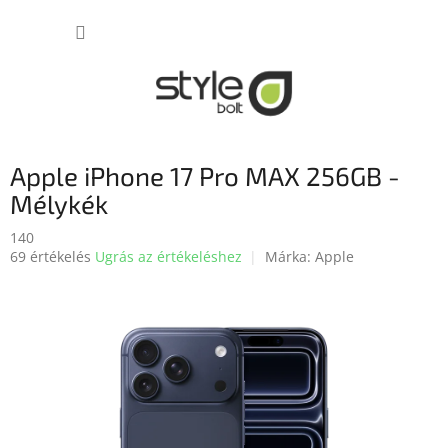
Ugrás
KOSÁR
a
fő
tartalomhoz
Apple iPhone 17 Pro MAX 256GB -
Mélykék
140
A
69 értékelés
Ugrás az értékeléshez
Márka:
Apple
termék
átlagos
értékelése
5-
ből
3,7
csillag.