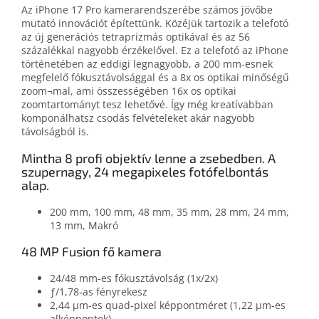
Az iPhone 17 Pro kamerarendszerébe számos jövőbe
mutató innovációt építettünk. Közéjük tartozik a telefotó
az új generációs tetraprizmás optikával és az 56
százalékkal nagyobb érzékelővel. Ez a telefotó az iPhone
történetében az eddigi legnagyobb, a 200 mm-esnek
megfelelő fókusztávolsággal és a 8x os optikai minőségű
zoom¬mal, ami összességében 16x os optikai
zoomtartományt tesz lehetővé. Így még kreatívabban
komponálhatsz csodás felvételeket akár nagyobb
távolságból is.
Mintha 8 profi objektív lenne a zsebedben. A
szupernagy, 24 megapixeles fotófelbontás
alap.
200 mm, 100 mm, 48 mm, 35 mm, 28 mm, 24 mm,
13 mm, Makró
48 MP Fusion fő kamera
24/48 mm-es fókusztávolság (1x/2x)
ƒ/1,78‑as fényrekesz
2,44 μm-es quad-pixel képpontméret (1,22 μm-es
alképpontok)