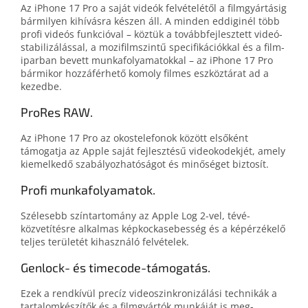
Az iPhone 17 Pro a saját videók ­fel­vételé­től a film­gyártásig
bár­milyen ki­hívásra készen áll. A minden eddi­ginél több
profi videós funkció­val – köztük a tovább­fejlesztett videó­
stabilizálás­sal, a mozi­film­szintű speci­fi­ká­ciók­kal és a film­
ipar­ban bevett munka­folyamatok­kal – az iPhone 17 Pro
bár­mikor hozzá­fér­hető komoly filmes eszköz­tárat ad a
kezedbe.
ProRes RAW.
Az iPhone 17 Pro az okos­telefonok között első­ként
támogatja az Apple saját fej­lesz­tésű video­kodek­jét, amely
kiemel­ke­dő szabályoz­ha­tó­ságot és minőséget biztosít.
Profi munka­folyamatok.
Szélesebb szín­tartomány az Apple Log 2-vel, tévé­
közvetítés­re alkal­mas kép­kocka­sebesség és a kép­érzékelő
teljes területét kihasználó felvételek.
Genlock- és timecode-támogatás.
Ezek a rendkívül precíz video­szinkronizá­lá­si technikák a
tartalom­készítők és a film­gyártók munkáját is meg­