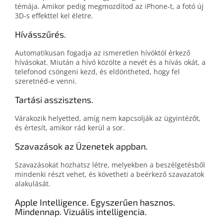
témája. Amikor pedig megmozdítod az iPhone‑t, a fotó új
3D‑s effekttel kel életre.
Hívásszűrés.
Automatikusan fogadja az ismeretlen hívóktól érkező
hívásokat. Miután a hívó közölte a nevét és a hívás okát, a
telefonod csöngeni kezd, és eldöntheted, hogy fel
szeretnéd‑e venni.
Tartási asszisztens.
Várakozik helyetted, amíg nem kapcsolják az ügyintézőt,
és értesít, amikor rád kerül a sor.
Szavazások az Üzenetek appban.
Szavazásokat hozhatsz létre, melyekben a beszélgetésből
mindenki részt vehet, és követheti a beérkező szavazatok
alakulását.
Apple Intelligence. Egyszerűen hasznos.
Mindennap. Vizuális intelligencia.