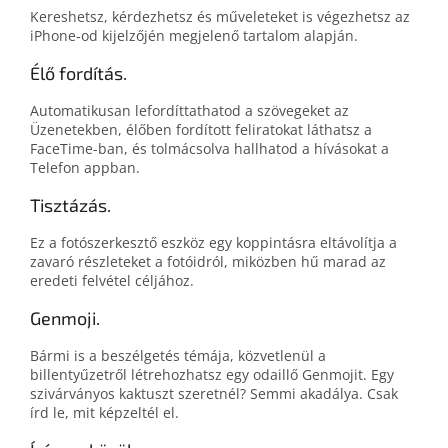
Kereshetsz, kérdezhetsz és műveleteket is végezhetsz az
iPhone‑od kijelzőjén megjelenő tartalom alapján.
Élő fordítás.
Automatikusan lefordíttathatod a szövegeket az
Üzenetekben, élőben fordított feliratokat láthatsz a
FaceTime-ban, és tolmácsolva hallhatod a hívásokat a
Telefon appban.
Tisztázás.
Ez a fotószerkesztő eszköz egy koppintásra eltávolítja a
zavaró részleteket a fotóidról, miközben hű marad az
eredeti felvétel céljához.
Genmoji.
Bármi is a beszélgetés témája, közvetlenül a
billentyűzetről létrehozhatsz egy odaillő Genmojit. Egy
szivárványos kaktuszt szeretnél? Semmi akadálya. Csak
írd le, mit képzeltél el.