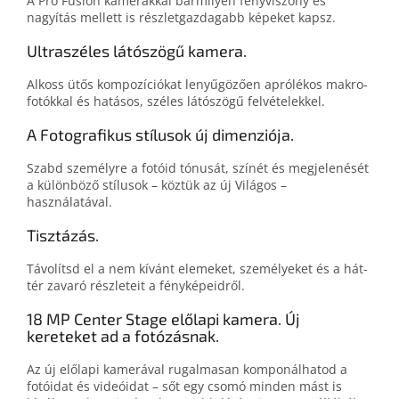
A Pro Fusion kamerákkal bármilyen fény­viszony és
nagyítás mellett is részlet­gazdagabb képeket kapsz.
Ultraszéles látószögű kamera.
Alkoss ütős kompo­zíció­kat lenyűgö­zően aprólékos makro­
fotókkal és hatásos, széles látó­szögű felvételekkel.
A Fotografikus stílusok új dimenziója.
Szabd személyre a fotóid tó­nu­sát, színét és meg­jelenését
a külön­bö­ző stílusok – köztük az új Világos –
használatával.
Tisztázás.
Távolítsd el a nem kívánt elemeket, személyeket és a hát­
tér zavaró részleteit a fény­képeidről.
18 MP Center Stage előlapi kamera. Új
kereteket ad a fotózásnak.
Az új elő­lapi kamerá­val rugal­ma­san kompo­nál­ha­tod a
fotó­i­dat és videó­i­dat – sőt egy csomó minden mást is