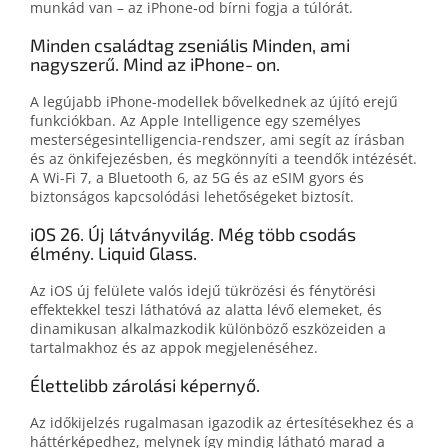
munkád van – az iPhone‑od bírni fogja a túlórát.
Minden családtag zseniális Minden, ami
nagyszerű. Mind az iPhone‑on.
A legújabb iPhone-modellek bővel­ked­nek az újító erejű
funkciók­ban. Az Apple Intelligence egy személyes
mesterségesintelligencia-rendszer, ami segít az írás­ban
és az ön­kifejezés­ben, és meg­könnyíti a teen­dők intézését.
A Wi-Fi 7, a Bluetooth 6, az 5G és az eSIM gyors és
biztonságos kapcsolódási lehetőségeket biztosít.
iOS 26. Új látványvilág. Még több csodás
élmény. Liquid Glass.
Az iOS új felülete valós idejű tükrözési és fénytörési
effektekkel teszi láthatóvá az alatta lévő elemeket, és
dinamikusan alkalmazkodik különböző eszközeiden a
tartalmakhoz és az appok megjelenéséhez.
Élettelibb zárolási képernyő.
Az időkijelzés rugalmasan igazo­dik az értesí­té­sek­hez és a
háttér­képedhez, melynek így mindig látható marad a