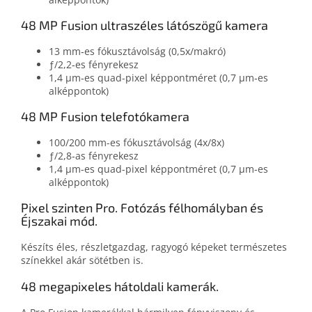
48 MP Fusion ultraszéles látószögű kamera
13 mm‑es fókusztávolság (0,5x/makró)
ƒ/2,2‑es fényrekesz
1,4 μm‑es quad-pixel képpontméret (0,7 μm‑es
alképpontok)
48 MP Fusion telefotókamera
100/200 mm-es fókusztávolság (4x/8x)
ƒ/2,8‑as fényrekesz
1,4 μm-es quad-pixel képpontméret (0,7 μm-es
alképpontok)
Pixel szinten Pro. Fotózás félhomályban és
Éjszakai mód.
Készíts éles, részlet­gazdag, ragyogó képeket természetes
színek­kel akár sötétben is.
48 megapixeles hátoldali kamerák.