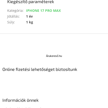
Kiegészítő paraméterek
Kategória
:
IPHONE 17 PRO MAX
Jótállás
:
1 év
Súly
:
1 kg
L
á
b
Á
l
r
u
é
Árukereső.hu
k
c
e
Online fizetési lehetőséget biztosítunk
r
e
s
ő
Információk önnek