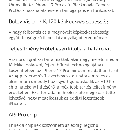
könnyítik. Az iPhone 17 Pro az új Blackmagic Camera
ProDock használata esetén támogatja ezen funkciókat.
Dolby Vision, 4K, 120 képkocka/s sebesség.
A nagy fel­bontás és a meg­növelt kép­kocka­sebesség
együtt lenyűgöző filmes látvány­világot eredményez.
Teljesítmény Erőteljesen kitolja a határokat.
Akár profi grafikai tartalmak­kal, akár nagy méretű média­
fájlokkal dolgozol, fejlett hűtési technoló­giá­já­nak
köszönhetően az iPhone 17 Pro minden feladat­ban hasít.
Az Apple-tervezésű lézer­hegesztett pára­kamra és az
alumínium unibody ház együtt gondos­ko­dik az A19 Pro
chip haté­kony hűtéséről a még jobb tartós teljesítmény
érdekében. Ez a forradalmi hő­eloszlató megoldás tette
lehetővé, hogy meg­alkossuk az eddigi legerősebb
iPhone‑t.
A19 Pro chip
Ennek a chipnek köszönhető az eddigi legjobb