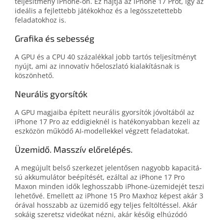
teljesítmény iPhone-on. Ez hajtja az iPhone 17 Prót, így az
ideális a fej­lettebb játékok­hoz és a leg­összetettebb
feladatokhoz is.
Grafika és sebesség
A GPU és a CPU 40 százalékkal jobb tartós tel­jesít­ményt
nyújt, ami az inno­vatív hő­elosz­lató ki­alakítás­nak is
köszönhető.
Neurális gyorsítók
A GPU magjaiba épített neurális gyor­sí­tók jóvol­tá­ból az
iPhone 17 Pro az eddi­giek­nél is haté­ko­nyabban kezeli az
esz­közön mű­ködő AI-modellekkel végzett feladatokat.
Üzemidő. Masszív előrelépés.
A megújult belső szerkezet jelentő­sen nagyobb kapa­ci­tá­
sú akkumulá­tor be­építé­sét, ezáltal az iPhone 17 Pro
Maxon minden idők leghosszabb iPhone-üzemidejét teszi
lehetővé. Emellett az iPhone 15 Pro Max­hoz képest akár 3
órával hosszabb az üzem­idő egy teljes fel­töl­tés­sel. Akár
sokáig sze­retsz videó­kat nézni, akár későig el­húzódó