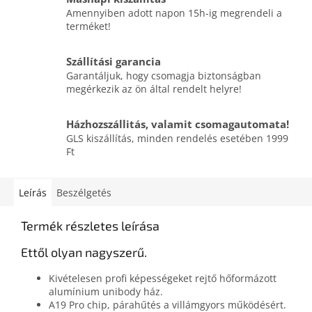
Amennyiben adott napon 15h-ig megrendeli a
terméket!
Szállítási garancia
Garantáljuk, hogy csomagja biztonságban
megérkezik az ön által rendelt helyre!
Házhozszállitás, valamit csomagautomata!
GLS kiszállítás, minden rendelés esetében 1999
Ft
Leírás
Beszélgetés
Termék részletes leírása
Ettől olyan nagyszerű.
Kivételesen profi képességeket rejtő hőformázott
alumínium unibody ház.
A19 Pro chip, párahűtés a villámgyors működésért.