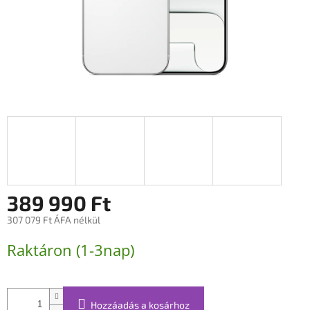
389 990 Ft
307 079 Ft ÁFA nélkül
Egységár:
Raktáron (1-3nap)
Hozzáadás a kosárhoz