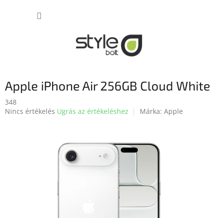
Ugrás
KOSÁR
a
fő
tartalomhoz
Apple iPhone Air 256GB Cloud White
348
A
Nincs értékelés
Ugrás az értékeléshez
Márka:
Apple
termék
átlagos
értékelése
5-
ből
0,0
csillag.