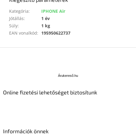
Kategória
:
IPHONE Air
Jótállás
:
1 év
Súly
:
1 kg
EAN vonalkód
:
195950622737
L
á
b
Á
l
r
u
é
Árukereső.hu
k
c
e
Online fizetési lehetőséget biztosítunk
r
e
s
ő
Információk önnek