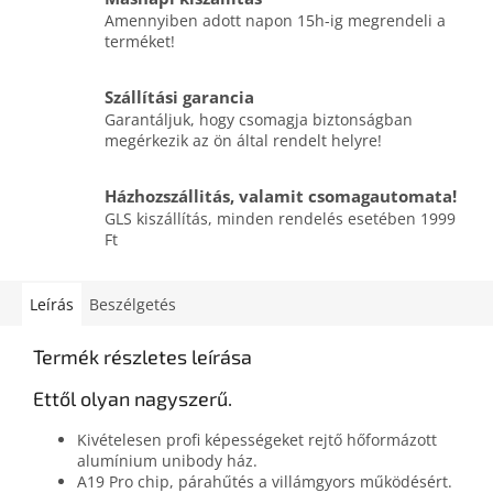
Amennyiben adott napon 15h-ig megrendeli a
terméket!
Szállítási garancia
Garantáljuk, hogy csomagja biztonságban
megérkezik az ön által rendelt helyre!
Házhozszállitás, valamit csomagautomata!
GLS kiszállítás, minden rendelés esetében 1999
Ft
Leírás
Beszélgetés
Termék részletes leírása
Ettől olyan nagyszerű.
Kivételesen profi képességeket rejtő hőformázott
alumínium unibody ház.
A19 Pro chip, párahűtés a villámgyors működésért.