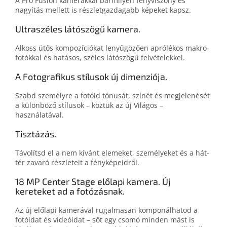
A Pro Fusion kamerákkal bármilyen fény­viszony és
nagyítás mellett is részlet­gazdagabb képeket kapsz.
Ultraszéles látószögű kamera.
Alkoss ütős kompo­zíció­kat lenyűgö­zően aprólékos makro­
fotókkal és hatásos, széles látó­szögű felvételekkel.
A Fotografikus stílusok új dimenziója.
Szabd személyre a fotóid tó­nu­sát, színét és meg­jelenését
a külön­bö­ző stílusok – köztük az új Világos –
használatával.
Tisztázás.
Távolítsd el a nem kívánt elemeket, személyeket és a hát­
tér zavaró részleteit a fény­képeidről.
18 MP Center Stage előlapi kamera. Új
kereteket ad a fotózásnak.
Az új elő­lapi kamerá­val rugal­ma­san kompo­nál­ha­tod a
fotó­i­dat és videó­i­dat – sőt egy csomó minden mást is