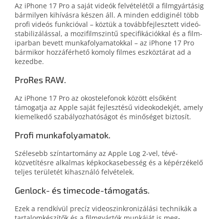
Az iPhone 17 Pro a saját videók ­fel­vételé­től a film­gyártásig
bár­milyen ki­hívásra készen áll. A minden eddi­ginél több
profi videós funkció­val – köztük a tovább­fejlesztett videó­
stabilizálás­sal, a mozi­film­szintű speci­fi­ká­ciók­kal és a film­
ipar­ban bevett munka­folyamatok­kal – az iPhone 17 Pro
bár­mikor hozzá­fér­hető komoly filmes eszköz­tárat ad a
kezedbe.
ProRes RAW.
Az iPhone 17 Pro az okos­telefonok között első­ként
támogatja az Apple saját fej­lesz­tésű video­kodek­jét, amely
kiemel­ke­dő szabályoz­ha­tó­ságot és minőséget biztosít.
Profi munka­folyamatok.
Szélesebb szín­tartomány az Apple Log 2-vel, tévé­
közvetítés­re alkal­mas kép­kocka­sebesség és a kép­érzékelő
teljes területét kihasználó felvételek.
Genlock- és timecode-támogatás.
Ezek a rendkívül precíz video­szinkronizá­lá­si technikák a
tartalom­készítők és a film­gyártók munkáját is meg­