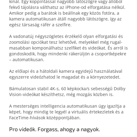
kínál. Egy koppin­tás­sal nagyobb látó­szög­re vagy álló­ból
fekvő tájolás­ra vált­hatsz az iPhone-od elforga­tá­sa nélkül.
Amikor pedig a barátok is be­áll­nak egy közös fotó­ra, a
kamera auto­mati­ku­san át­áll nagyobb látó­szög­re, így az
egész társa­ság rá­fér a szelfire.
A vadonatúj négy­szögletes érzékelő olyan el­forgatási és
zoom­olási opciókat tesz lehe­tő­vé, melyekkel még rugal­
ma­sab­ban kom­po­nál­hatsz szelfi­ket és videókat. És arról is
gondos­ko­dik, hogy mindenki rá­kerüljön a csoport­képekre
– automatikusan.
Az elő­lapi és a hát­oldali kamera egy­idejű használa­tával
egy­szerre videóz­ha­tod le magadat és a környezetedet.
Bámulatosan stabil 4K‑s, 60 képkocka/s sebességű Dolby
Vision-videókat készít­hetsz, még mozgás közben is.
A mesterséges intelligencia automatikusan úgy igazítja a
képet, hogy mindig te legyél a virtuális értekez­le­tek és a
FaceTime-hívások közép­pontjában.
Pro videók. Forgass, ahogy a nagyok.