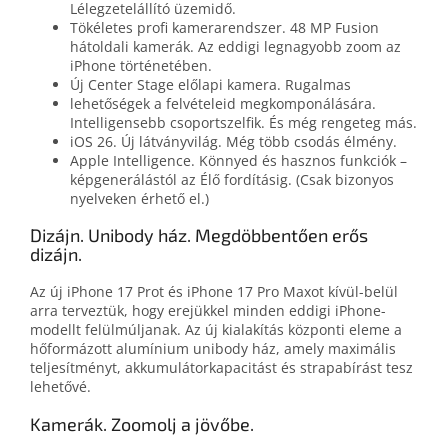
Lélegzetelállító üzemidő.
Tökéletes profi kamerarendszer. 48 MP Fusion
hátoldali kamerák. Az eddigi legnagyobb zoom az
iPhone történetében.
Új Center Stage előlapi kamera. Rugalmas
lehetőségek a felvételeid megkomponálására.
Intelligensebb csoportszelfik. És még rengeteg más.
iOS 26. Új látványvilág. Még több csodás élmény.
Apple Intelligence. Könnyed és hasznos funkciók –
képgenerálástól az Élő fordításig. (Csak bizonyos
nyelveken érhető el.)
Dizájn. Unibody ház. Megdöbbentően erős
dizájn.
Az új iPhone 17 Prot és iPhone 17 Pro Maxot kívül-belül
arra terveztük, hogy erejükkel minden eddigi iPhone-
modellt felül­múljanak. Az új kiala­kí­tás központi eleme a
hő­formázott alumínium unibody ház, amely maximális
teljesít­ményt, akkumulátor­kapacitást és strapa­bírást tesz
lehetővé.
Kamerák. Zoomolj a jövőbe.