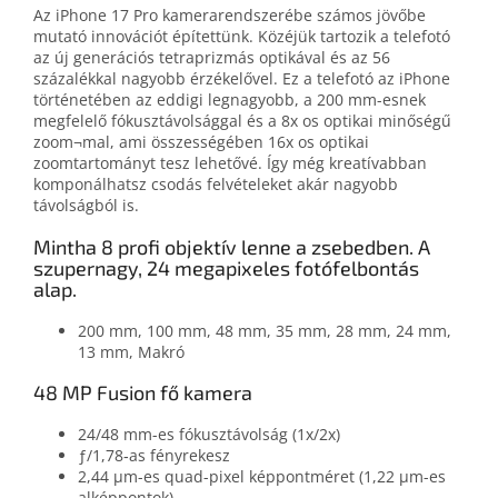
Az iPhone 17 Pro kamerarendszerébe számos jövőbe
mutató innovációt építettünk. Közéjük tartozik a telefotó
az új generációs tetraprizmás optikával és az 56
százalékkal nagyobb érzékelővel. Ez a telefotó az iPhone
történetében az eddigi legnagyobb, a 200 mm-esnek
megfelelő fókusztávolsággal és a 8x os optikai minőségű
zoom¬mal, ami összességében 16x os optikai
zoomtartományt tesz lehetővé. Így még kreatívabban
komponálhatsz csodás felvételeket akár nagyobb
távolságból is.
Mintha 8 profi objektív lenne a zsebedben. A
szupernagy, 24 megapixeles fotófelbontás
alap.
200 mm, 100 mm, 48 mm, 35 mm, 28 mm, 24 mm,
13 mm, Makró
48 MP Fusion fő kamera
24/48 mm-es fókusztávolság (1x/2x)
ƒ/1,78‑as fényrekesz
2,44 μm-es quad-pixel képpontméret (1,22 μm-es
alképpontok)