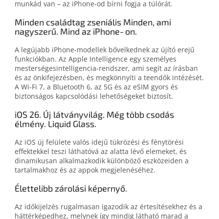
munkád van – az iPhone‑od bírni fogja a túlórát.
Minden családtag zseniális Minden, ami
nagyszerű. Mind az iPhone‑on.
A legújabb iPhone-modellek bővel­ked­nek az újító erejű
funkciók­ban. Az Apple Intelligence egy személyes
mesterségesintelligencia-rendszer, ami segít az írás­ban
és az ön­kifejezés­ben, és meg­könnyíti a teen­dők intézését.
A Wi-Fi 7, a Bluetooth 6, az 5G és az eSIM gyors és
biztonságos kapcsolódási lehetőségeket biztosít.
iOS 26. Új látványvilág. Még több csodás
élmény. Liquid Glass.
Az iOS új felülete valós idejű tükrözési és fénytörési
effektekkel teszi láthatóvá az alatta lévő elemeket, és
dinamikusan alkalmazkodik különböző eszközeiden a
tartalmakhoz és az appok megjelenéséhez.
Élettelibb zárolási képernyő.
Az időkijelzés rugalmasan igazo­dik az értesí­té­sek­hez és a
háttér­képedhez, melynek így mindig látható marad a