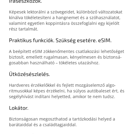
Íráseszközök.
Képesek lektorálni a szövegeidet, különböző változatokat
kínálva tökéletesíteni a hangnemet és a szóhasználatot,
valamint egyetlen koppintásra összefoglalni egy kijelölt
rész tartalmát.
Praktikus funkciók. Szükség esetére. eSIM.
A beépített eSIM zökkenő­mentes csatlakozási lehetőséget
biztosít, emellett rugalmasan, kényelmesen és biztonsá­
go­sabban használható – tökéletes utazáshoz.
Ütközésészlelés.
Hardveres érzékelőkkel és fejlett mozgás­elemző algo­
ritmusok­kal képes érzékelni, ha súlyos autóbaleset ért, és
segélyhívást indítani helyetted, amikor te nem tudsz.
Lokátor.
Biztonságosan megoszthatod a tartózkodási helyed a
barátaiddal és a családtagjaiddal.