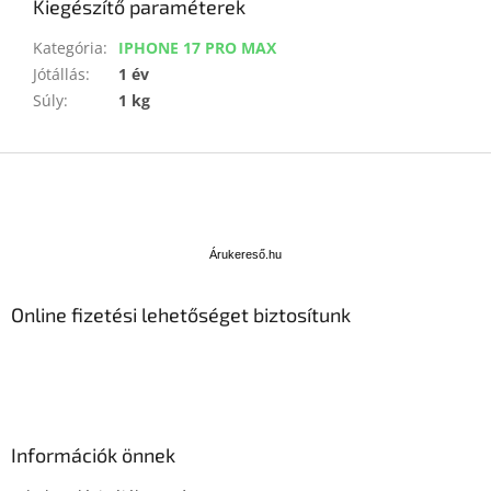
Kiegészítő paraméterek
Kategória
:
IPHONE 17 PRO MAX
Jótállás
:
1 év
Súly
:
1 kg
L
á
b
Á
l
r
u
é
Árukereső.hu
k
c
e
Online fizetési lehetőséget biztosítunk
r
e
s
ő
Információk önnek