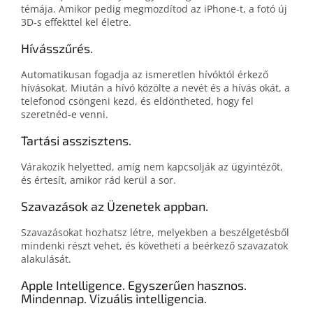
témája. Amikor pedig megmozdítod az iPhone‑t, a fotó új
3D‑s effekttel kel életre.
Hívásszűrés.
Automatikusan fogadja az ismeretlen hívóktól érkező
hívásokat. Miután a hívó közölte a nevét és a hívás okát, a
telefonod csöngeni kezd, és eldöntheted, hogy fel
szeretnéd‑e venni.
Tartási asszisztens.
Várakozik helyetted, amíg nem kapcsolják az ügyintézőt,
és értesít, amikor rád kerül a sor.
Szavazások az Üzenetek appban.
Szavazásokat hozhatsz létre, melyekben a beszélgetésből
mindenki részt vehet, és követheti a beérkező szavazatok
alakulását.
Apple Intelligence. Egyszerűen hasznos.
Mindennap. Vizuális intelligencia.