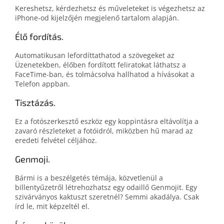
Kereshetsz, kérdezhetsz és műveleteket is végezhetsz az
iPhone‑od kijelzőjén megjelenő tartalom alapján.
Élő fordítás.
Automatikusan lefordíttathatod a szövegeket az
Üzenetekben, élőben fordított feliratokat láthatsz a
FaceTime-ban, és tolmácsolva hallhatod a hívásokat a
Telefon appban.
Tisztázás.
Ez a fotószerkesztő eszköz egy koppintásra eltávolítja a
zavaró részleteket a fotóidról, miközben hű marad az
eredeti felvétel céljához.
Genmoji.
Bármi is a beszélgetés témája, közvetlenül a
billentyűzetről létrehozhatsz egy odaillő Genmojit. Egy
szivárványos kaktuszt szeretnél? Semmi akadálya. Csak
írd le, mit képzeltél el.