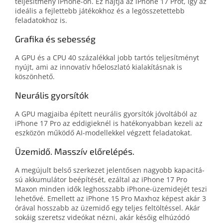
teljesítmény iPhone-on. Ez hajtja az iPhone 17 Prót, így az
ideális a fej­lettebb játékok­hoz és a leg­összetettebb
feladatokhoz is.
Grafika és sebesség
A GPU és a CPU 40 százalékkal jobb tartós tel­jesít­ményt
nyújt, ami az inno­vatív hő­elosz­lató ki­alakítás­nak is
köszönhető.
Neurális gyorsítók
A GPU magjaiba épített neurális gyor­sí­tók jóvol­tá­ból az
iPhone 17 Pro az eddi­giek­nél is haté­ko­nyabban kezeli az
esz­közön mű­ködő AI-modellekkel végzett feladatokat.
Üzemidő. Masszív előrelépés.
A megújult belső szerkezet jelentő­sen nagyobb kapa­ci­tá­
sú akkumulá­tor be­építé­sét, ezáltal az iPhone 17 Pro
Maxon minden idők leghosszabb iPhone-üzemidejét teszi
lehetővé. Emellett az iPhone 15 Pro Max­hoz képest akár 3
órával hosszabb az üzem­idő egy teljes fel­töl­tés­sel. Akár
sokáig sze­retsz videó­kat nézni, akár későig el­húzódó