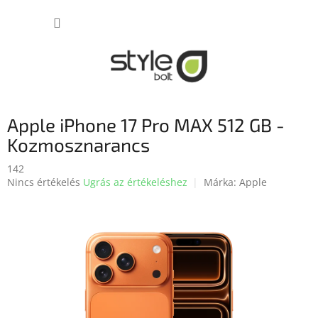
Ugrás
KOSÁR
a
fő
tartalomhoz
Apple iPhone 17 Pro MAX 512 GB -
Kozmosznarancs
142
A
Nincs értékelés
Ugrás az értékeléshez
Márka:
Apple
termék
átlagos
értékelése
5-
ből
0,0
csillag.