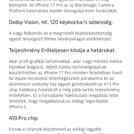
könnyítik. Az iPhone 17 Pro az új Blackmagic Camera
ProDock használata esetén támogatja ezen funkciókat.
Dolby Vision, 4K, 120 képkocka/s sebesség.
A nagy fel­bontás és a meg­növelt kép­kocka­sebesség
együtt lenyűgöző filmes látvány­világot eredményez.
Teljesítmény Erőteljesen kitolja a határokat.
Akár profi grafikai tartalmak­kal, akár nagy méretű média­
fájlokkal dolgozol, fejlett hűtési technoló­giá­já­nak
köszönhetően az iPhone 17 Pro minden feladat­ban hasít.
Az Apple-tervezésű lézer­hegesztett pára­kamra és az
alumínium unibody ház együtt gondos­ko­dik az A19 Pro
chip haté­kony hűtéséről a még jobb tartós teljesítmény
érdekében. Ez a forradalmi hő­eloszlató megoldás tette
lehetővé, hogy meg­alkossuk az eddigi legerősebb
iPhone‑t.
A19 Pro chip
Ennek a chipnek köszönhető az eddigi legjobb