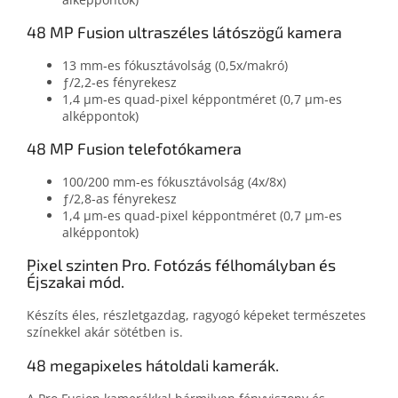
48 MP Fusion ultraszéles látószögű kamera
13 mm‑es fókusztávolság (0,5x/makró)
ƒ/2,2‑es fényrekesz
1,4 μm‑es quad-pixel képpontméret (0,7 μm‑es
alképpontok)
48 MP Fusion telefotókamera
100/200 mm-es fókusztávolság (4x/8x)
ƒ/2,8‑as fényrekesz
1,4 μm-es quad-pixel képpontméret (0,7 μm-es
alképpontok)
Pixel szinten Pro. Fotózás félhomályban és
Éjszakai mód.
Készíts éles, részlet­gazdag, ragyogó képeket természetes
színek­kel akár sötétben is.
48 megapixeles hátoldali kamerák.