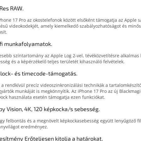
Res RAW.
Phone 17 Pro az okos­telefonok között első­ként támogatja az Apple sa
­tésű video­kodek­jét, amely kiemel­ke­dő szabályoz­ha­tó­ságot és minő
sít.
fi munka­folyamatok.
esebb szín­tartomány az Apple Log 2-vel, tévé­közvetítés­re alkal­mas 
sség és a kép­érzékelő teljes területét kihasználó felvételek.
lock- és timecode-támogatás.
 a rendkívül precíz video­szinkronizá­lá­si technikák a tartalom­készít
­gyártók munkáját is meg­könnyítik. Az iPhone 17 Pro az új Blackma
ock használata esetén támogatja ezen funkciókat.
by Vision, 4K, 120 képkocka/s sebesség.
gy fel­bontás és a meg­növelt kép­kocka­sebesség együtt lenyűgöző f
ány­világot eredményez.
jesítmény Erőteljesen kitolja a határokat.