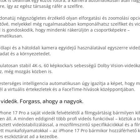
tok is be­áll­nak egy közös fotó­ra, a kamera auto­mati­ku­san át­áll na
re, így az egész társa­ság rá­fér a szelfire.
donatúj négy­szögletes érzékelő olyan el­forgatási és zoom­olási opci
­tő­vé, melyekkel még rugal­ma­sab­ban kom­po­nál­hatsz szelfi­ket és vi
l is gondos­ko­dik, hogy mindenki rá­kerüljön a csoport­képekre –
matikusan.
lő­lapi és a hát­oldali kamera egy­idejű használa­tával egy­szerre videó
dat és a környezetedet.
latosan stabil 4K‑s, 60 képkocka/s sebességű Dolby Vision-videókat
z, még mozgás közben is.
sterséges intelligencia automatikusan úgy igazítja a képet, hogy m
él a virtuális értekez­le­tek és a FaceTime-hívások közép­pontjában.
 videók. Forgass, ahogy a nagyok.
Phone 17 Pro a saját videók ­fel­vételé­től a film­gyártásig bár­milyen ki
en áll. A minden eddi­ginél több profi videós funkció­val – köztük a 
sztett videó­stabilizálás­sal, a mozi­film­szintű speci­fi­ká­ciók­kal és a fi
tt munka­folyamatok­kal – az iPhone 17 Pro bár­mikor hozzá­fér­hető
es eszköz­tárat ad a kezedbe.