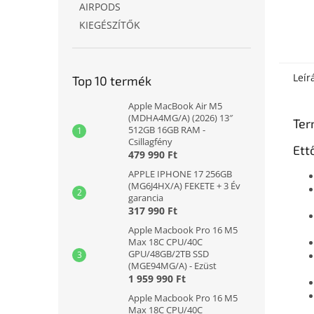
AIRPODS
KIEGÉSZÍTŐK
Leír
Top 10 termék
Apple MacBook Air M5
(MDHA4MG/A) (2026) 13″
Ter
512GB 16GB RAM -
Csillagfény
Ett
479 990 Ft
APPLE IPHONE 17 256GB
(MG6J4HX/A) FEKETE + 3 Év
garancia
317 990 Ft
Apple Macbook Pro 16 M5
Max 18C CPU/40C
GPU/48GB/2TB SSD
(MGE94MG/A) - Ezüst
1 959 990 Ft
Apple Macbook Pro 16 M5
Max 18C CPU/40C