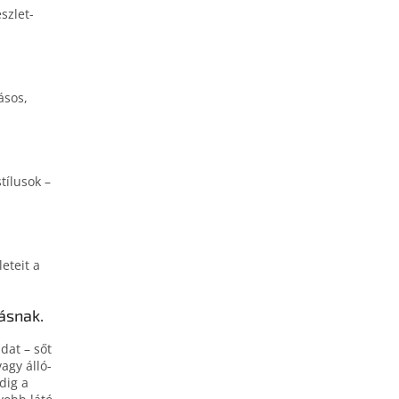
szlet­
ásos,
tílusok –
eteit a
ásnak.
­dat – sőt
agy álló­
edig a