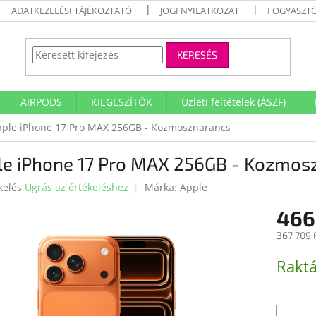
ADATKEZELÉSI TÁJÉKOZTATÓ
JOGI NYILATKOZAT
FOGYASZTÓ
KERESÉS
AIRPODS
KIEGÉSZÍTŐK
Üzleti feltételek (ÁSZF)
ple iPhone 17 Pro MAX 256GB - Kozmosznarancs
le iPhone 17 Pro MAX 256GB - Kozmos
kelés
Ugrás az értékeléshez
Márka:
Apple
466
ése
367 709 
Egységár
Raktá