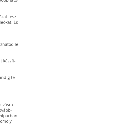
gyobb látó­
ókat tesz
deókat. És
z­ha­tod le
 készít­
indig te
­hívásra
tovább­
lm­ipar­ban
 komoly