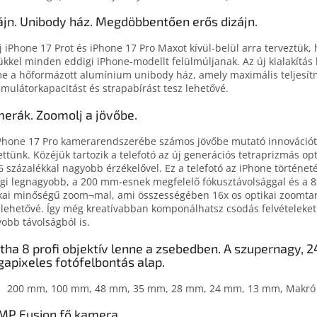
ájn. Unibody ház. Megdöbbentően erős dizájn.
j iPhone 17 Prot és iPhone 17 Pro Maxot kívül-belül arra terveztük,
ükkel minden eddigi iPhone-modellt felül­múljanak. Az új kiala­kí­tás
e a hő­formázott alumínium unibody ház, amely maximális teljesít­
mulátor­kapacitást és strapa­bírást tesz lehetővé.
erák. Zoomolj a jövőbe.
Phone 17 Pro kamerarendszerébe számos jövőbe mutató innovációt
ettünk. Közéjük tartozik a telefotó az új generációs tetraprizmás opt
6 százalékkal nagyobb érzékelővel. Ez a telefotó az iPhone történet
gi legnagyobb, a 200 mm-esnek megfelelő fókusztávolsággal és a 8
kai minőségű zoom¬mal, ami összességében 16x os optikai zoomta
 lehetővé. Így még kreatívabban komponálhatsz csodás felvételeket
obb távolságból is.
tha 8 profi objektív lenne a zsebedben. A szupernagy, 2
apixeles fotófelbontás alap.
200 mm, 100 mm, 48 mm, 35 mm, 28 mm, 24 mm, 13 mm, Makró
MP Fusion fő kamera