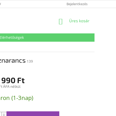
VÉDELMI TÁJÉKOZTATÓ
SÜTI TÁJÉKOZTATÓ
Bejelentkezés
IMPRESSZUM
KOSÁR
Üres kosár
Elérhetőségek
znarancs
139
 990 Ft
Ft ÁFA nélkül
:
ron (1-3nap)