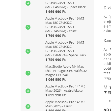
GPU/48GB/2TB SSD
Diz
(MGEE4MG/A) - Space Black
1 969 990 Ft
Az ú
Apple Macbook Pro 16 M5
erej
Max 18C CPU/32C
elem
GPU/36GB/2TB SSD
akku
(MGE74MG/A) - ezüst
1 799 990 Ft
Kam
Apple Macbook Pro 16 M5
Max 18C CPU/32C
Az i
GPU/36GB/2TB SSD
épít
(MGED4MG/A) - Space Black
az 5
1 759 990 Ft
eddi
Mac Studio Apple M4 Max
opti
chip 14 magos CPU-val és 32
tesz
magos GPU-val
nagy
1 066 990 Ft
Apple MacBook Pro 14" M5
Min
Max (2026) - Asztrofekete
meg
1 899 990 Ft
Apple MacBook Pro 14" M5
Max (2026) - Ezüst
48 
1 899 990 Ft