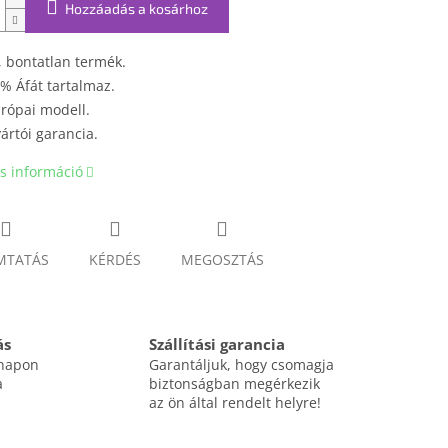
Hozzáadás a kosárhoz
, bontatlan termék.
% Áfát tartalmaz.
rópai modell.
ártói garancia.
s információ
MTATÁS
KÉRDÉS
MEGOSZTÁS
ás
Szállítási garancia
 napon
Garantáljuk, hogy csomagja
a
biztonságban megérkezik
az ön által rendelt helyre!