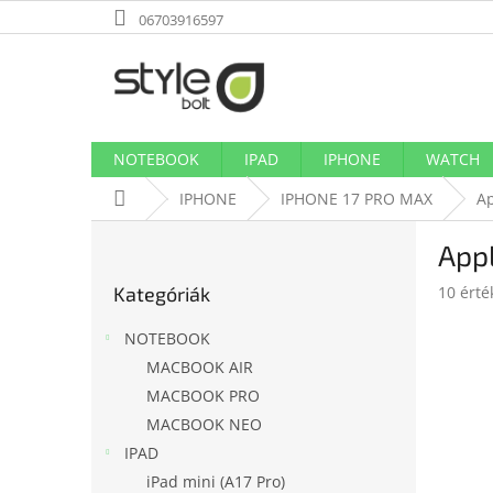
Ugrás
06703916597
a
fő
tartalomhoz
NOTEBOOK
IPAD
IPHONE
WATCH
Kezdőlap
IPHONE
IPHONE 17 PRO MAX
Ap
O
App
l
Kategóriák
d
A
Kategóriák
10 érté
átugrása
a
termék
l
átlagos
NOTEBOOK
s
értékel
MACBOOK AIR
ó
5-
MACBOOK PRO
ből
p
3,6
a
MACBOOK NEO
csillag.
n
IPAD
e
iPad mini (A17 Pro)