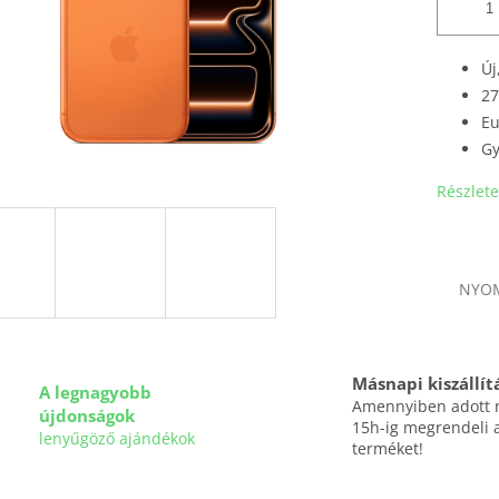
Új
27
Eu
Gy
Részlete
NYO
Másnapi kiszállít
A legnagyobb
Amennyiben adott
újdonságok
15h-ig megrendeli 
lenyűgöző ajándékok
terméket!