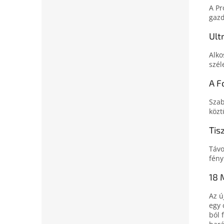
A Pr
gazd
Ult
Alko
szél
A F
Szab
közt
Tis
Távo
fény
18 
Az ú
egy 
ból 