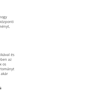
 hogy
 központi
ményt,
ikával és
ében az
x os
rtományt
 akár
4