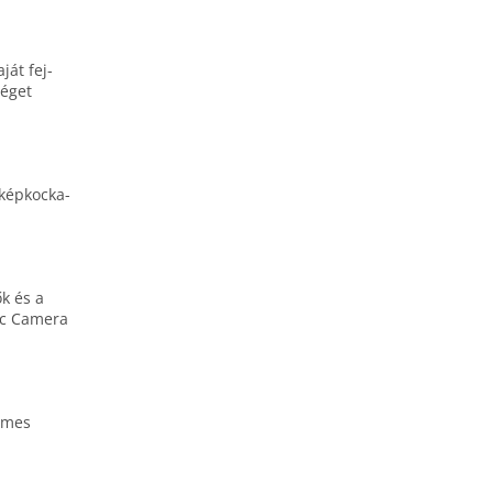
ját fej­
séget
kép­kocka­
ők és a
gic Camera
ilmes