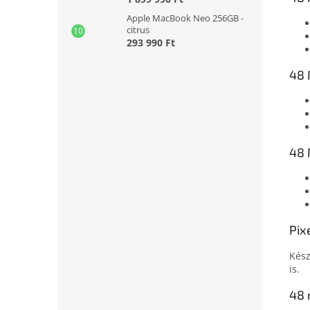
Apple MacBook Neo 256GB -
citrus
293 990 Ft
48 
48 
Pix
Kész
is.
48 