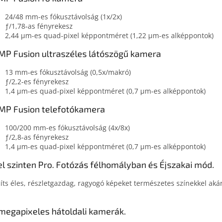
24/48 mm-es fókusztávolság (1x/2x)
ƒ/1,78‑as fényrekesz
2,44 μm-es quad-pixel képpontméret (1,22 μm-es alképpontok)
MP Fusion ultraszéles látószögű kamera
13 mm‑es fókusztávolság (0,5x/makró)
ƒ/2,2‑es fényrekesz
1,4 μm‑es quad-pixel képpontméret (0,7 μm‑es alképpontok)
MP Fusion telefotókamera
100/200 mm-es fókusztávolság (4x/8x)
ƒ/2,8‑as fényrekesz
1,4 μm-es quad-pixel képpontméret (0,7 μm-es alképpontok)
el szinten Pro. Fotózás félhomályban és Éjszakai mód.
íts éles, részlet­gazdag, ragyogó képeket természetes színek­kel aká
megapixeles hátoldali kamerák.