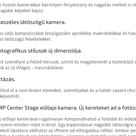
o Fusion kamerákkal bármilyen fény­viszony és nagyítás mellett is ré
agabb képeket kapsz.
raszéles látószögű kamera.
ss ütős kompo­zíció­kat lenyűgö­zően aprólékos makro­fotókkal és hat
es látó­szögű felvételekkel.
otografikus stílusok új dimenziója.
d személyre a fotóid tó­nu­sát, színét és meg­jelenését a külön­bö­ző s
ük az új Világos – használatával.
ztázás.
lítsd el a nem kívánt elemeket, személyeket és a hát­tér zavaró részl
­képeidről.
MP Center Stage előlapi kamera. Új kereteket ad a fotóz
j elő­lapi kamerá­val rugal­ma­san kompo­nál­ha­tod a fotó­i­dat és videó­i
csomó minden mást is kínál. Egy koppin­tás­sal nagyobb látó­szög­re v
fekvő tájolás­ra vált­hatsz az iPhone-od elforga­tá­sa nélkül. Amikor p