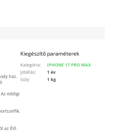
Kiegészítő paraméterek
Kategória
:
IPHONE 17 PRO MAX
Jótállás
:
1 év
body ház.
Súly
:
1 kg
tó
 Az eddigi
rtszelfik.
l az Élő