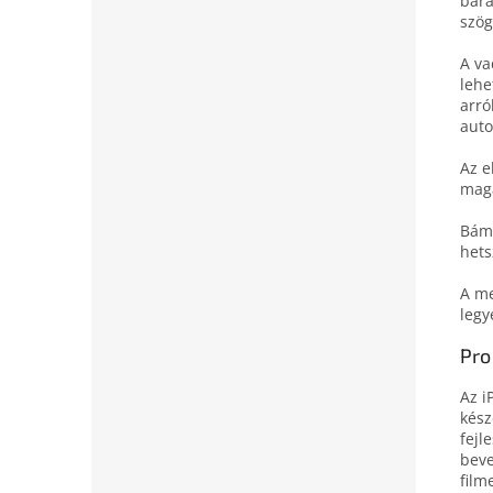
bará
szög­
A va
lehe
arró
auto
Az e
maga
Bámu
hets
A me
legy
Pro
Az i
kész
fejle
beve
film