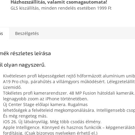
Házhozszállitás, valamit csomagautomata!
GLS kiszállítás, minden rendelés esetében 1999 Ft
ás
Beszélgetés
mék részletes leírása
ől olyan nagyszerű.
Kivételesen profi képességeket rejtő hőformázott alumínium uni
A19 Pro chip, párahűtés a villámgyors működésért. Lélegzetelállí
üzemidő.
Tökéletes profi kamerarendszer. 48 MP Fusion hátoldali kamerák.
legnagyobb zoom az iPhone történetében.
Új Center Stage előlapi kamera. Rugalmas
lehetőségek a felvételeid megkomponálására. Intelligensebb csopo
És még rengeteg más.
iOS 26. Új látványvilág. Még több csodás élmény.
Apple Intelligence. Könnyed és hasznos funkciók – képgenerálástó
fordításig. (Csak bizonyos nyelveken érhető el.)