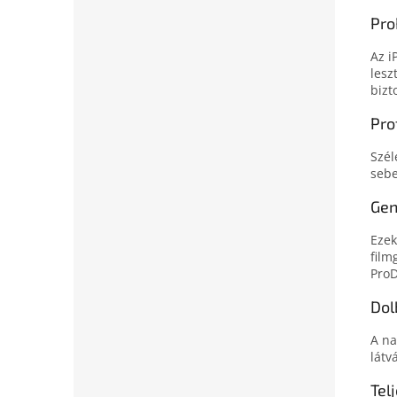
Pro
Az i
lesz
bizto
Pro
Szél
sebe
Gen
Ezek
film
ProD
Dol
A na
látv
Tel