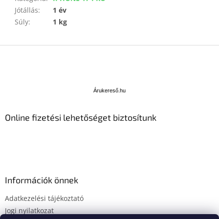
Jótállás
:
1 év
Súly
:
1 kg
L
á
b
Á
l
r
u
é
Árukereső.hu
k
c
e
Online fizetési lehetőséget biztosítunk
r
e
s
ő
Információk önnek
Adatkezelési tájékoztató
Jogi nyilatkozat