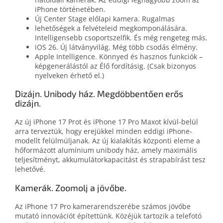
iPhone történetében.
Új Center Stage előlapi kamera. Rugalmas
lehetőségek a felvételeid megkomponálására.
Intelligensebb csoportszelfik. És még rengeteg más.
iOS 26. Új látványvilág. Még több csodás élmény.
Apple Intelligence. Könnyed és hasznos funkciók –
képgenerálástól az Élő fordításig. (Csak bizonyos
nyelveken érhető el.)
Dizájn. Unibody ház. Megdöbbentően erős
dizájn.
Az új iPhone 17 Prot és iPhone 17 Pro Maxot kívül-belül
arra terveztük, hogy erejükkel minden eddigi iPhone-
modellt felül­múljanak. Az új kiala­kí­tás központi eleme a
hő­formázott alumínium unibody ház, amely maximális
teljesít­ményt, akkumulátor­kapacitást és strapa­bírást tesz
lehetővé.
Kamerák. Zoomolj a jövőbe.
Az iPhone 17 Pro kamerarendszerébe számos jövőbe
mutató innovációt építettünk. Közéjük tartozik a telefotó