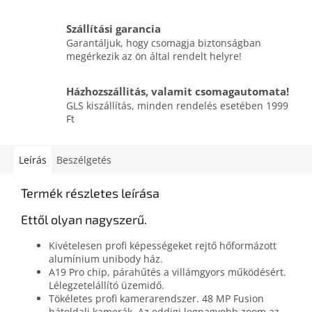
Szállítási garancia
Garantáljuk, hogy csomagja biztonságban
megérkezik az ön által rendelt helyre!
Házhozszállitás, valamit csomagautomata!
GLS kiszállítás, minden rendelés esetében 1999
Ft
Leírás
Beszélgetés
Termék részletes leírása
Ettől olyan nagyszerű.
Kivételesen profi képességeket rejtő hőformázott
alumínium unibody ház.
A19 Pro chip, párahűtés a villámgyors működésért.
Lélegzetelállító üzemidő.
Tökéletes profi kamerarendszer. 48 MP Fusion
hátoldali kamerák. Az eddigi legnagyobb zoom az