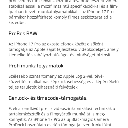
profi videós funkció­val – köztük a tovább­fejlesztett videó­
stabilizálás­sal, a mozi­film­szintű speci­fi­ká­ciók­kal és a film­
ipar­ban bevett munka­folyamatok­kal – az iPhone 17 Pro
bár­mikor hozzá­fér­hető komoly filmes eszköz­tárat ad a
kezedbe.
ProRes RAW.
Az iPhone 17 Pro az okos­telefonok között első­ként
támogatja az Apple saját fej­lesz­tésű video­kodek­jét, amely
kiemel­ke­dő szabályoz­ha­tó­ságot és minőséget biztosít.
Profi munka­folyamatok.
Szélesebb szín­tartomány az Apple Log 2-vel, tévé­
közvetítés­re alkal­mas kép­kocka­sebesség és a kép­érzékelő
teljes területét kihasználó felvételek.
Genlock- és timecode-támogatás.
Ezek a rendkívül precíz video­szinkronizá­lá­si technikák a
tartalom­készítők és a film­gyártók munkáját is meg­
könnyítik. Az iPhone 17 Pro az új Blackmagic Camera
ProDock használata esetén támogatja ezen funkciókat.