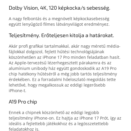
Dolby Vision, 4K, 120 képkocka/s sebesség.
A nagy fel­bontás és a meg­növelt kép­kocka­sebesség
együtt lenyűgöző filmes látvány­világot eredményez.
Teljesítmény. Erőteljesen kitolja a határokat.
Akár profi grafikai tartalmak­kal, akár nagy méretű média­
fájlokkal dolgozol, fejlett hűtési technoló­giá­já­nak
köszönhetően az iPhone 17 Pro minden feladat­ban hasít.
Az Apple-tervezésű lézer­hegesztett pára­kamra és az
alumínium unibody ház együtt gondos­ko­dik az A19 Pro
chip haté­kony hűtéséről a még jobb tartós teljesítmény
érdekében. Ez a forradalmi hő­eloszlató megoldás tette
lehetővé, hogy meg­alkossuk az eddigi legerősebb
iPhone‑t.
A19 Pro chip
Ennek a chipnek köszönhető az eddigi legjobb
teljesítmény iPhone-on. Ez hajtja az iPhone 17 Prót, így az
ideális a fej­lettebb játékok­hoz és a leg­összetettebb
feladatokhoz is.