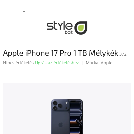
Ugrás
KOSÁR
a
fő
tartalomhoz
Apple iPhone 17 Pro 1 TB Mélykék
372
A
Nincs értékelés
Ugrás az értékeléshez
Márka:
Apple
termék
átlagos
értékelése
5-
ből
0,0
csillag.