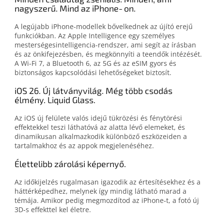
nagyszerű. Mind az iPhone‑on.
A legújabb iPhone-modellek bővel­ked­nek az újító erejű
funkciók­ban. Az Apple Intelligence egy személyes
mesterségesintelligencia-rendszer, ami segít az írás­ban
és az ön­kifejezés­ben, és meg­könnyíti a teen­dők intézését.
A Wi-Fi 7, a Bluetooth 6, az 5G és az eSIM gyors és
biztonságos kapcsolódási lehetőségeket biztosít.
iOS 26. Új látványvilág. Még több csodás
élmény. Liquid Glass.
Az iOS új felülete valós idejű tükrözési és fénytörési
effektekkel teszi láthatóvá az alatta lévő elemeket, és
dinamikusan alkalmazkodik különböző eszközeiden a
tartalmakhoz és az appok megjelenéséhez.
Élettelibb zárolási képernyő.
Az időkijelzés rugalmasan igazo­dik az értesí­té­sek­hez és a
háttér­képedhez, melynek így mindig látható marad a
témája. Amikor pedig megmozdítod az iPhone‑t, a fotó új
3D‑s effekttel kel életre.