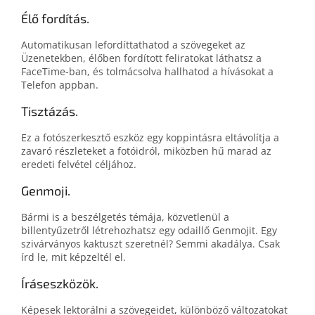
Élő fordítás.
Automatikusan lefordíttathatod a szövegeket az
Üzenetekben, élőben fordított feliratokat láthatsz a
FaceTime-ban, és tolmácsolva hallhatod a hívásokat a
Telefon appban.
Tisztázás.
Ez a fotószerkesztő eszköz egy koppintásra eltávolítja a
zavaró részleteket a fotóidról, miközben hű marad az
eredeti felvétel céljához.
Genmoji.
Bármi is a beszélgetés témája, közvetlenül a
billentyűzetről létrehozhatsz egy odaillő Genmojit. Egy
szivárványos kaktuszt szeretnél? Semmi akadálya. Csak
írd le, mit képzeltél el.
Íráseszközök.
Képesek lektorálni a szövegeidet, különböző változatokat