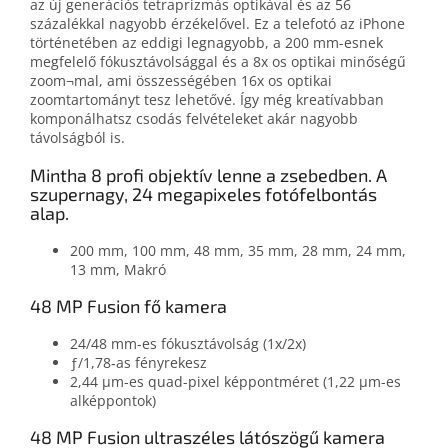
az új generációs tetraprizmás optikával és az 56
százalékkal nagyobb érzékelővel. Ez a telefotó az iPhone
történetében az eddigi legnagyobb, a 200 mm-esnek
megfelelő fókusztávolsággal és a 8x os optikai minőségű
zoom¬mal, ami összességében 16x os optikai
zoomtartományt tesz lehetővé. Így még kreatívabban
komponálhatsz csodás felvételeket akár nagyobb
távolságból is.
Mintha 8 profi objektív lenne a zsebedben. A
szupernagy, 24 megapixeles fotófelbontás
alap.
200 mm, 100 mm, 48 mm, 35 mm, 28 mm, 24 mm,
13 mm, Makró
48 MP Fusion fő kamera
24/48 mm-es fókusztávolság (1x/2x)
ƒ/1,78‑as fényrekesz
2,44 μm-es quad-pixel képpontméret (1,22 μm-es
alképpontok)
48 MP Fusion ultraszéles látószögű kamera