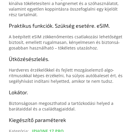
kínálva tökéletesíteni a hangnemet és a szóhasználatot,
valamint egyetlen koppintásra összefoglalni egy kijelölt
rész tartalmát.
Praktikus funkciók. Szükség esetére. eSIM.
A beépített eSIM zökkenő­mentes csatlakozási lehetőséget
biztosít, emellett rugalmasan, kényelmesen és biztonsá­
go­sabban használható – tökéletes utazáshoz.
Ütközésészlelés.
Hardveres érzékelőkkel és fejlett mozgás­elemző algo­
ritmusok­kal képes érzékelni, ha súlyos autóbaleset ért, és
segélyhívást indítani helyetted, amikor te nem tudsz.
Lokátor.
Biztonságosan megoszthatod a tartózkodási helyed a
barátaiddal és a családtagjaiddal.
Kiegészítő paraméterek
Kategória
:
IPHONE 17 PRO