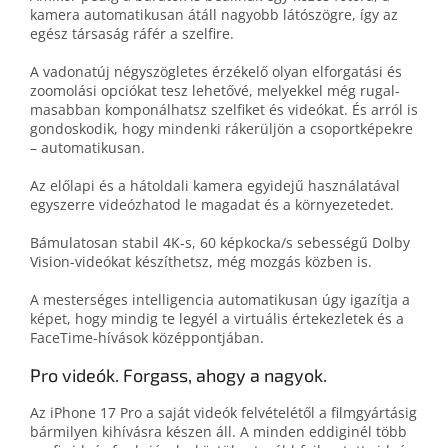
kamera auto­mati­ku­san át­áll nagyobb látó­szög­re, így az
egész társa­ság rá­fér a szelfire.
A vadonatúj négy­szögletes érzékelő olyan el­forgatási és
zoom­olási opciókat tesz lehe­tő­vé, melyekkel még rugal­
ma­sab­ban kom­po­nál­hatsz szelfi­ket és videókat. És arról is
gondos­ko­dik, hogy mindenki rá­kerüljön a csoport­képekre
– automatikusan.
Az elő­lapi és a hát­oldali kamera egy­idejű használa­tával
egy­szerre videóz­ha­tod le magadat és a környezetedet.
Bámulatosan stabil 4K‑s, 60 képkocka/s sebességű Dolby
Vision-videókat készít­hetsz, még mozgás közben is.
A mesterséges intelligencia automatikusan úgy igazítja a
képet, hogy mindig te legyél a virtuális értekez­le­tek és a
FaceTime-hívások közép­pontjában.
Pro videók. Forgass, ahogy a nagyok.
Az iPhone 17 Pro a saját videók ­fel­vételé­től a film­gyártásig
bár­milyen ki­hívásra készen áll. A minden eddi­ginél több