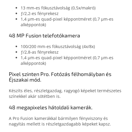
13 mm‑es fókusztávolság (0,5x/makró)
ƒ/2,2‑es fényrekesz
1,4 μm‑es quad-pixel képpontméret (0,7 μm‑es
alképpontok)
48 MP Fusion telefotókamera
100/200 mm-es fókusztávolság (4x/8x)
ƒ/2,8‑as fényrekesz
1,4 μm-es quad-pixel képpontméret (0,7 μm-es
alképpontok)
Pixel szinten Pro. Fotózás félhomályban és
Éjszakai mód.
Készíts éles, részlet­gazdag, ragyogó képeket természetes
színek­kel akár sötétben is.
48 megapixeles hátoldali kamerák.
A Pro Fusion kamerákkal bármilyen fény­viszony és
nagyítás mellett is részlet­gazdagabb képeket kapsz.