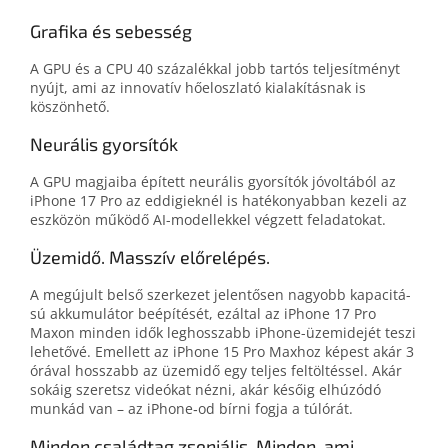
Grafika és sebesség
A GPU és a CPU 40 százalékkal jobb tartós tel­jesít­ményt
nyújt, ami az inno­vatív hő­elosz­lató ki­alakítás­nak is
köszönhető.
Neurális gyorsítók
A GPU magjaiba épített neurális gyor­sí­tók jóvol­tá­ból az
iPhone 17 Pro az eddi­giek­nél is haté­ko­nyabban kezeli az
esz­közön mű­ködő AI-modellekkel végzett feladatokat.
Üzemidő. Masszív előrelépés.
A megújult belső szerkezet jelentő­sen nagyobb kapa­ci­tá­
sú akkumulá­tor be­építé­sét, ezáltal az iPhone 17 Pro
Maxon minden idők leghosszabb iPhone-üzemidejét teszi
lehetővé. Emellett az iPhone 15 Pro Max­hoz képest akár 3
órával hosszabb az üzem­idő egy teljes fel­töl­tés­sel. Akár
sokáig sze­retsz videó­kat nézni, akár későig el­húzódó
munkád van – az iPhone‑od bírni fogja a túlórát.
Minden családtag zseniális. Minden, ami