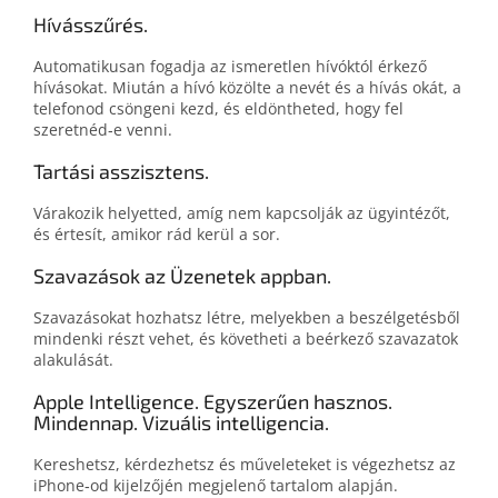
Hívásszűrés.
Automatikusan fogadja az ismeretlen hívóktól érkező
hívásokat. Miután a hívó közölte a nevét és a hívás okát, a
telefonod csöngeni kezd, és eldöntheted, hogy fel
szeretnéd‑e venni.
Tartási asszisztens.
Várakozik helyetted, amíg nem kapcsolják az ügyintézőt,
és értesít, amikor rád kerül a sor.
Szavazások az Üzenetek appban.
Szavazásokat hozhatsz létre, melyekben a beszélgetésből
mindenki részt vehet, és követheti a beérkező szavazatok
alakulását.
Apple Intelligence. Egyszerűen hasznos.
Mindennap. Vizuális intelligencia.
Kereshetsz, kérdezhetsz és műveleteket is végezhetsz az
iPhone‑od kijelzőjén megjelenő tartalom alapján.