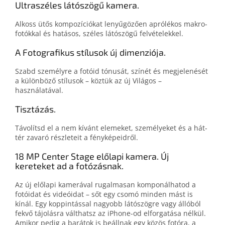
Ultraszéles látószögű kamera.
Alkoss ütős kompo­zíció­kat lenyűgö­zően aprólékos makro­
fotókkal és hatásos, széles látó­szögű felvételekkel.
A Fotografikus stílusok új dimenziója.
Szabd személyre a fotóid tó­nu­sát, színét és meg­jelenését
a külön­bö­ző stílusok – köztük az új Világos –
használatával.
Tisztázás.
Távolítsd el a nem kívánt elemeket, személyeket és a hát­
tér zavaró részleteit a fény­képeidről.
18 MP Center Stage előlapi kamera. Új
kereteket ad a fotózásnak.
Az új elő­lapi kamerá­val rugal­ma­san kompo­nál­ha­tod a
fotó­i­dat és videó­i­dat – sőt egy csomó minden mást is
kínál. Egy koppin­tás­sal nagyobb látó­szög­re vagy álló­ból
fekvő tájolás­ra vált­hatsz az iPhone-od elforga­tá­sa nélkül.
Amikor pedig a barátok is be­áll­nak egy közös fotó­ra, a