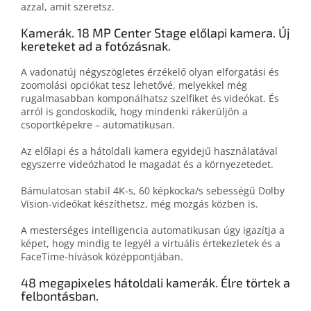
azzal, amit szeretsz.
Kamerák. 18 MP Center Stage előlapi kamera. Új
kereteket ad a fotózásnak.
A vadonatúj négyszögletes érzékelő olyan elforgatási és
zoom­olási opciókat tesz lehetővé, melyekkel még
rugalmasabban komponálhatsz szelfiket és videókat. És
arról is gondoskodik, hogy mindenki rákerüljön a
csoportképekre – automatikusan.
Az előlapi és a hát­oldali kamera egyidejű használatával
egyszerre videóz­ha­tod le magadat és a környezetedet.
Bámulatosan stabil 4K‑s, 60 képkocka/s sebességű Dolby
Vision-videókat készíthetsz, még mozgás közben is.
A mesterséges intelligencia automatikusan úgy igazítja a
képet, hogy mindig te legyél a virtuális értekez­le­tek és a
FaceTime-hívások közép­pontjában.
48 megapixeles hátoldali kamerák. Élre törtek a
felbontásban.