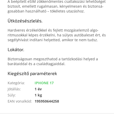
A beépített eSIM zökkenő­mentes csatlakozási lehetőséget
biztosít, emellett rugalmasan, kényelmesen és biztonsá­
go­sabban használható – tökéletes utazáshoz.
Ütközésészlelés.
Hardveres érzékelőkkel és fejlett mozgás­elemző algo­
ritmusok­kal képes érzékelni, ha súlyos autóbaleset ért, és
segélyhívást indítani helyetted, amikor te nem tudsz.
Lokátor.
Biztonságosan megoszthatod a tartózkodási helyed a
barátaiddal és a családtagjaiddal.
Kiegészítő paraméterek
Kategória
:
IPHONE 17
Jótállás
:
1 év
Súly
:
1 kg
EAN vonalkód
:
195950644258