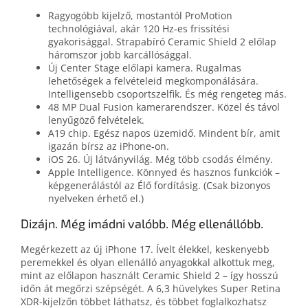
Ragyogóbb kijelző, mostantól ProMotion
technológiával, akár 120 Hz‑es frissítési
gyakorisággal. Strapabíró Ceramic Shield 2 előlap
háromszor jobb karcállósággal.
Új Center Stage előlapi kamera. Rugalmas
lehetőségek a felvételeid megkomponálására.
Intelligensebb csoportszelfik. És még rengeteg más.
48 MP Dual Fusion kamerarendszer. Közel és távol
lenyűgöző felvételek.
A19 chip. Egész napos üzemidő. Mindent bír, amit
igazán bírsz az iPhone‑on.
iOS 26. Új látványvilág. Még több csodás élmény.
Apple Intelligence. Könnyed és hasznos funkciók –
képgenerálástól az Élő fordításig. (Csak bizonyos
nyelveken érhető el.)
Dizájn. Még imádni valóbb. Még ellenállóbb.
Megérkezett az új iPhone 17. Ívelt élekkel, keskenyebb
peremekkel és olyan ellenálló anyagokkal alkottuk meg,
mint az előlapon használt Ceramic Shield 2 – így hosszú
időn át megőrzi szépségét. A 6,3 hüvelykes Super Retina
XDR-kijelzőn többet láthatsz, és többet foglalkozhatsz