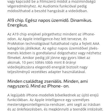
vagy kapcsold be a Filmszerű módot a mozi­minőségű
végeredményhez. Az Audiomix funkcióval pedig
módosíthatod a beszéd hangzását a videóidban.
A19 chip. Egész napos üzemidő. Dinamikus.
Energikus.
Az A19 chip erejével pörgethetsz mindent az iPhone-
odon. Az Apple Intelligence-hez lett tervezve, és
ProMotion technológiával futtathatod rajta a fejlett AAA
kategóriás játékokat. Az egész napos üzemidővel jövés-
menés közben is gondtalanul dolgozhatsz vagy nézhetsz
filmeket. Amikor pedig jól jönne egy gyors löket az
aksinak, 10 perc töltés több mint 8 órányi
videólejátszásra elegendő energiát biztosít nagy
teljesítményű vezetékes adapter használatával.
Minden családtag zseniális. Minden, ami
nagyszerű. Mind az iPhone‑on.
A legújabb iPhone-modellek bővel­ked­nek az újító erejű
funkciók­ban. Az Apple Intelligence egy személyes
mesterségesintelligencia-rendszer, ami segít az írás­ban
és az ön­kifejezés­ben, és meg­könnyíti a teen­dők intézését.