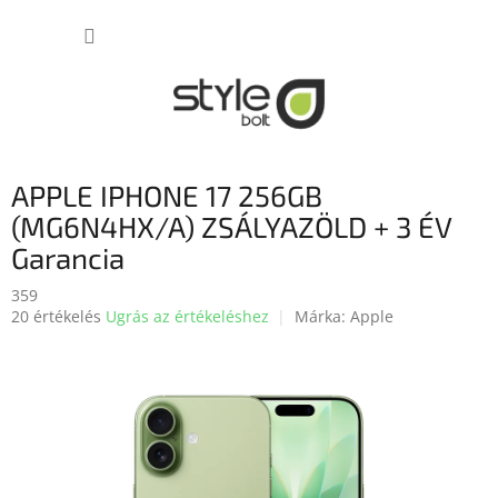
Ugrás
KOSÁR
a
fő
tartalomhoz
APPLE IPHONE 17 256GB
(MG6N4HX/A) ZSÁLYAZÖLD + 3 ÉV
Garancia
359
A
20 értékelés
Ugrás az értékeléshez
Márka:
Apple
termék
átlagos
értékelése
5-
ből
3,7
csillag.