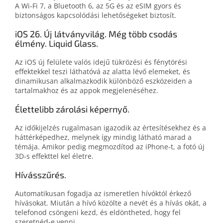
A Wi‑Fi 7, a Bluetooth 6, az 5G és az eSIM gyors és
biztonságos kapcsolódási lehetőségeket biztosít.
iOS 26. Új látványvilág. Még több csodás
élmény. Liquid Glass.
Az iOS új felülete valós idejű tükrözési és fénytörési
effektekkel teszi láthatóvá az alatta lévő elemeket, és
dinamikusan alkalmazkodik különböző eszközeiden a
tartalmakhoz és az appok megjelenéséhez.
Élettelibb zárolási képernyő.
Az időkijelzés rugalmasan igazo­dik az értesí­té­sek­hez és a
háttér­képedhez, melynek így mindig látható marad a
témája. Amikor pedig megmozdítod az iPhone‑t, a fotó új
3D‑s effekttel kel életre.
Hívásszűrés.
Automatikusan fogadja az ismeretlen hívóktól érkező
hívásokat. Miután a hívó közölte a nevét és a hívás okát, a
telefonod csöngeni kezd, és eldöntheted, hogy fel
szeretnéd‑e venni.