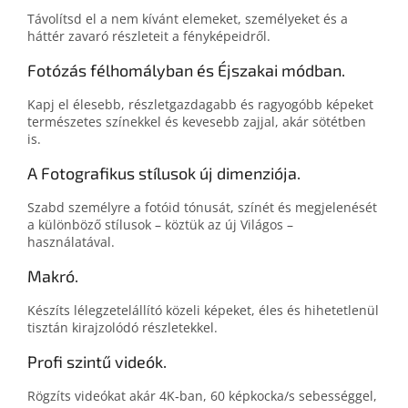
Távolítsd el a nem kívánt elemeket, személyeket és a
háttér zavaró részleteit a fényképeidről.
Fotózás félhomályban és Éjszakai módban.
Kapj el élesebb, részletgazdagabb és ragyogóbb képeket
természetes színekkel és kevesebb zajjal, akár sötétben
is.
A Fotografikus stílusok új dimenziója.
Szabd személyre a fotóid tó­nu­sát, színét és meg­jelenését
a külön­bö­ző stílusok – köztük az új Világos –
használatával.
Makró.
Készíts lélegzetelállító közeli képeket, éles és hihetetlenül
tisztán kirajzolódó részletekkel.
Profi szintű videók.
Rögzíts videókat akár 4K‑ban, 60 képkocka/s sebességgel,