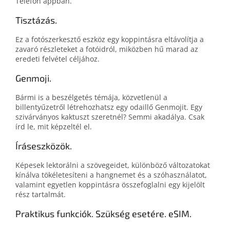
Telefon appban.
Tisztázás.
Ez a fotószerkesztő eszköz egy koppintásra eltávolítja a
zavaró részleteket a fotóidról, miközben hű marad az
eredeti felvétel céljához.
Genmoji.
Bármi is a beszélgetés témája, közvetlenül a
billentyűzetről létrehozhatsz egy odaillő Genmojit. Egy
szivárványos kaktuszt szeretnél? Semmi akadálya. Csak
írd le, mit képzeltél el.
Íráseszközök.
Képesek lektorálni a szövegeidet, különböző változatokat
kínálva tökéletesíteni a hangnemet és a szóhasználatot,
valamint egyetlen koppintásra összefoglalni egy kijelölt
rész tartalmát.
Praktikus funkciók. Szükség esetére. eSIM.