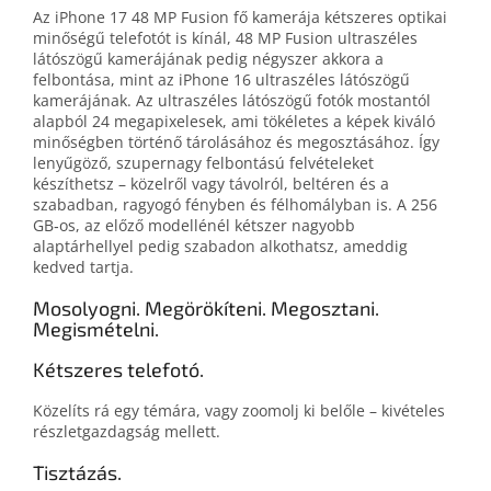
Az iPhone 17 48 MP Fusion fő kamerája kétszeres optikai
minőségű telefotót is kínál, 48 MP Fusion ultraszéles
látószögű kamerájának pedig négyszer akkora a
felbontása, mint az iPhone 16 ultraszéles látószögű
kamerájának. Az ultraszéles látószögű fotók mostantól
alapból 24 megapixelesek, ami tökéletes a képek kiváló
minőségben történő tárolásához és megosztásához. Így
lenyűgöző, szupernagy felbontású felvételeket
készíthetsz – közelről vagy távolról, beltéren és a
szabadban, ragyogó fényben és félhomályban is. A 256
GB‑os, az előző modellénél kétszer nagyobb
alaptárhellyel pedig szabadon alkothatsz, ameddig
kedved tartja.
Mosolyogni. Megörökíteni. Megosztani.
Megismételni.
Kétszeres telefotó.
Közelíts rá egy témára, vagy zoomolj ki belőle – kivételes
részletgazdagság mellett.
Tisztázás.