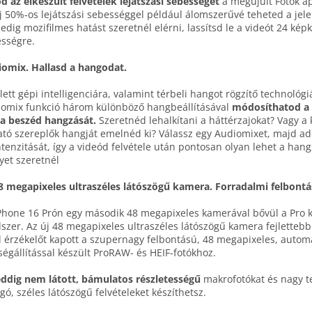
d az elkészült felvételek lejátszási sebességét
a megújult Fotók a
j 50%‑os lejátszási sebességgel például álom­szerűvé teheted a jele
edig mozi­filmes hatást szeretnél elérni, lassítsd le a videót 24 kép
sségre.
iomix.
Hallasd a hangodat.
jlett gépi intelligenciára, valamint térbeli hangot rögzítő technológ
omix funkció három különböző hang­beállításával
módosíthatod a 
a beszéd hangzását.
Szeretnéd lehalkítani a háttér­zajokat? Vagy a
ató szereplők hangját emelnéd ki? Válassz egy Audiomixet, majd a
ntenzitását, így a videód felvétele után pontosan olyan lehet a hang
yet szeretnél
8 mega­pixeles ultraszéles látószögű kamera. Forradalmi felbontá
Phone 16 Prón egy második 48 mega­pixeles kamerával bővül a Pro 
szer. Az új 48 mega­pixeles ultra­széles látó­szögű kamera fejletteb
l érzékelőt kapott a szuper­nagy felbontású, 48 mega­pixeles, auto­m
ség­állítással készült ProRAW- és HEIF-fotókhoz.
eddig nem látott, bámulatos részletességű
makro­fotókat és nagy t
gó, széles látó­szögű felvételeket készíthetsz.