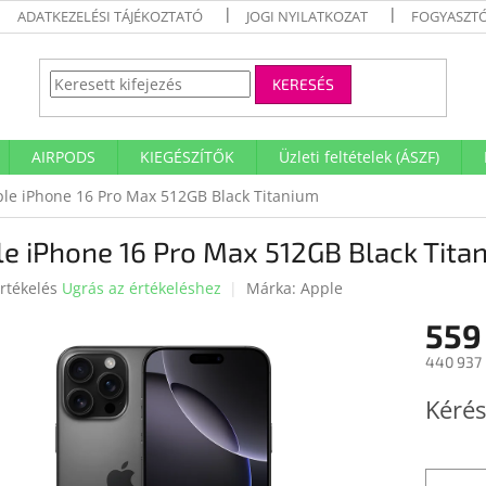
ADATKEZELÉSI TÁJÉKOZTATÓ
JOGI NYILATKOZAT
FOGYASZTÓ
KERESÉS
AIRPODS
KIEGÉSZÍTŐK
Üzleti feltételek (ÁSZF)
le iPhone 16 Pro Max 512GB Black Titanium
e iPhone 16 Pro Max 512GB Black Tita
rtékelés
Ugrás az értékeléshez
Márka:
Apple
559
ése
440 937 
Egységár
Kérés