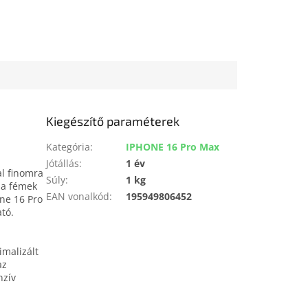
Kiegészítő paraméterek
Kategória
:
IPHONE 16 Pro Max
Jótállás
:
1 év
al finomra
Súly
:
1 kg
b a fémek
EAN vonalkód
:
195949806452
ne 16 Pro
ató.
imalizált
az
nzív