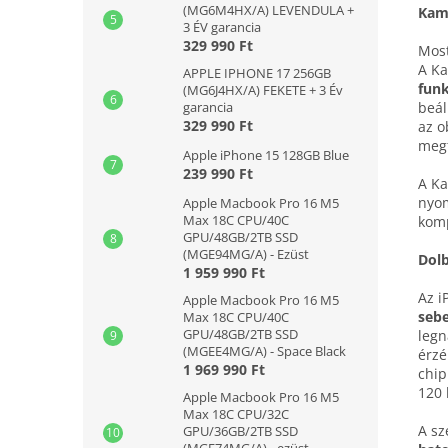
(MG6M4HX/A) LEVENDULA +
Kame
3 ÉV garancia
329 990 Ft
Most
A Ka
APPLE IPHONE 17 256GB
funk
(MG6J4HX/A) FEKETE + 3 Év
beál
garancia
329 990 Ft
az o
megt
Apple iPhone 15 128GB Blue
239 990 Ft
A Ka
nyo
Apple Macbook Pro 16 M5
Max 18C CPU/40C
komp
GPU/48GB/2TB SSD
(MGE94MG/A) - Ezüst
Dolb
1 959 990 Ft
Az i
Apple Macbook Pro 16 M5
sebe
Max 18C CPU/40C
GPU/48GB/2TB SSD
legn
(MGEE4MG/A) - Space Black
érzé
1 969 990 Ft
chip
120 
Apple Macbook Pro 16 M5
Max 18C CPU/32C
A sz
GPU/36GB/2TB SSD