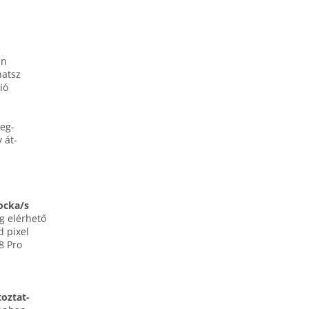
an
hatsz
ió
meg­
 át­
ocka/s
g elérhető
 pixel
8 Pro
oztat­