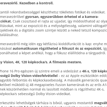
ravezérlő. Kezedben a kontroll.
antól rekord­sebességgel készíthetsz tökéletes fotókat és videókat.
mera­vezérlővel
gyorsan, egyszerűbben érheted el a kamera­
ciókat.
Csak csúsztasd el rajta az ujjadat, így módosíthatod az oly
lításokat, mint az expozíció és a mélység­élesség, valamint váltogat­
bjektívek és a digitális zoom szintjei között a neked tetsző kompozíc
alálásához.
mera­vezérlő még idén egy kétfázisú kioldó­funkciót is kap: enyhe 
másával
automatikusan rögzítheted a fókuszt és az expozíciót,
így
onálhatod a képet anélkül, hogy a fókusz elállítódna a tárgyadról.
y Vision, 4K, 120 képkocka/s. A filmezés mestere.
Phone 16 Pro egészen új szintre emeli a videózást a
4K‑s, 120 képk
sségű Dolby Vision-video­felvétellel
– ez az Apple eszközökön eddi
agyobb felbontás és képkocka­sebesség. A második generációs quad
kelővel működő új 48 mega­pixeles Fusion kamerának és az erős A1
nek köszönhetően normál és lassított módban is rögzíthetsz 4K‑s,
képkocka/s sebességű Dolby Vision-videókat.
erkesztési lehetőségek tárháza is bővül, ugyanis mostantól
megvált