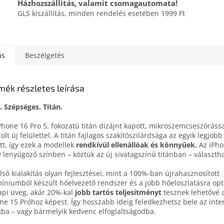
Házhozszállitás, valamit csomagautomata!
GLS kiszállítás, minden rendelés esetében 1999 Ft
ás
Beszélgetés
mék részletes leírása
. Szépséges.
Titán.
Phone 16 Pro 5. fokozatú titán dizájnt kapott, mikro­szemcse­szóráss
zolt új felülettel. A titán fajlagos szakító­szilárdsága az egyik legjob
tt, így ezek a modellek
rendkívül ellenállóak és könnyűek.
Az iPho
 lenyűgöző színben – köztük az új sivatag­színű titánban – választh
lső kialakítás olyan fejlesztései, mint a 100%‑ban újra­hasznosított
íniumból készült hő­elvezető rendszer és a jobb hő­eloszlatásra opt
api üveg, akár 20%‑kal
jobb tartós teljesítményt
tesznek lehetővé 
ne 15 Próhoz képest. Így hosszabb ideig feledkezhetsz bele az inte
kba – vagy bármelyik kedvenc elfoglaltságodba.