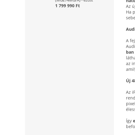
(MGE74MG/A) - ezüst
hato
1 799 990 Ft
Az ú
Ha p
sebe
Aud
A fe
Audi
ban 
láth
az i
amil
Új 4
Az i
rend
pixe
éles
Így
befo