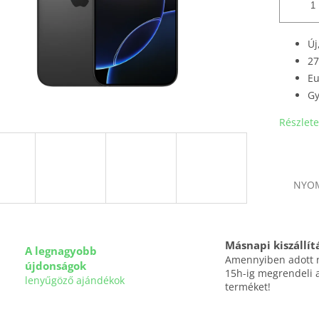
Új
27
Eu
Gy
Részlete
NYO
Másnapi kiszállít
A legnagyobb
Amennyiben adott
újdonságok
15h-ig megrendeli 
lenyűgöző ajándékok
terméket!