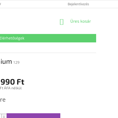
VÉDELMI TÁJÉKOZTATÓ
SÜTI TÁJÉKOZTATÓ
Bejelentkezés
IMPRESSZUM
KOSÁR
Üres kosár
Elérhetőségek
nium
129
 990 Ft
Ft ÁFA nélkül
:
re