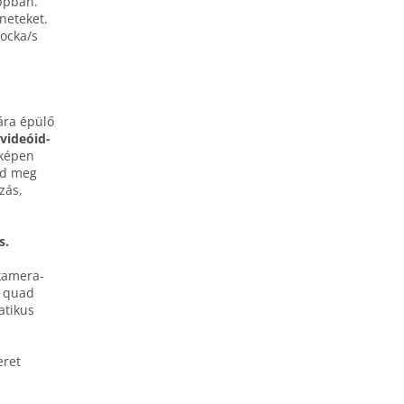
ppban.
neteket.
kocka/s
iára épülő
videóid­
 képen
dd meg
zás,
s.
kamera­
b quad
atikus
eret