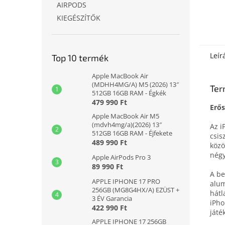
AIRPODS
KIEGÉSZÍTŐK
Leír
Top 10 termék
Apple MacBook Air
(MDHH4MG/A) M5 (2026) 13″
Ter
512GB 16GB RAM - Égkék
479 990 Ft
Erős
Apple MacBook Air M5
(mdvh4mg/a)(2026) 13″
Az i
512GB 16GB RAM - Éjfekete
csis
489 990 Ft
közö
négy
Apple AirPods Pro 3
89 990 Ft
A be
APPLE IPHONE 17 PRO
alum
256GB (MG8G4HX/A) EZÜST +
hátl
3 ÉV Garancia
iPho
422 990 Ft
játé
APPLE IPHONE 17 256GB