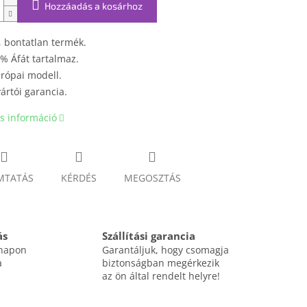
Hozzáadás a kosárhoz
, bontatlan termék.
% Áfát tartalmaz.
rópai modell.
ártói garancia.
s információ
MTATÁS
KÉRDÉS
MEGOSZTÁS
ás
Szállítási garancia
 napon
Garantáljuk, hogy csomagja
a
biztonságban megérkezik
az ön által rendelt helyre!