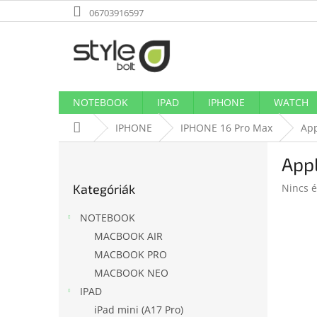
Ugrás
06703916597
a
fő
tartalomhoz
NOTEBOOK
IPAD
IPHONE
WATCH
Kezdőlap
IPHONE
IPHONE 16 Pro Max
App
O
Appl
l
Kategóriák
d
A
Kategóriák
Nincs é
átugrása
a
termék
l
átlagos
NOTEBOOK
s
értékel
MACBOOK AIR
ó
5-
MACBOOK PRO
ből
p
0,0
a
MACBOOK NEO
csillag.
n
IPAD
e
iPad mini (A17 Pro)