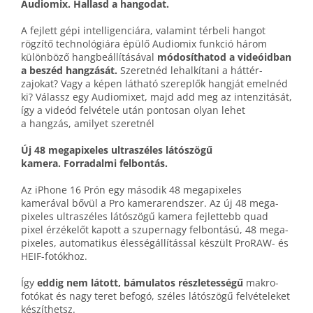
Audiomix.
Hallasd a hangodat.
A fejlett gépi intelligenciára, valamint térbeli hangot
rögzítő technológiára épülő Audiomix funkció három
különböző hang­beállításával
módosíthatod a videóid­ban
a beszéd hangzását.
Szeretnéd lehalkítani a háttér­
zajokat? Vagy a képen látható szereplők hangját emelnéd
ki? Válassz egy Audiomixet, majd add meg az intenzitását,
így a videód felvétele után pontosan olyan lehet
a hangzás, amilyet szeretnél
Új 48 mega­pixeles ultraszéles látószögű
kamera. Forradalmi felbontás.
Az iPhone 16 Prón egy második 48 mega­pixeles
kamerával bővül a Pro kamera­rendszer. Az új 48 mega­
pixeles ultra­széles látó­szögű kamera fejlettebb quad
pixel érzékelőt kapott a szuper­nagy felbontású, 48 mega­
pixeles, auto­matikus élesség­állítással készült ProRAW- és
HEIF-fotókhoz.
Így
eddig nem látott, bámulatos részletességű
makro­
fotókat és nagy teret befogó, széles látó­szögű felvételeket
készíthetsz.