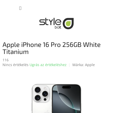
Ugrás
KOSÁR
a
fő
tartalomhoz
Apple iPhone 16 Pro 256GB White
Titanium
116
A
Nincs értékelés
Ugrás az értékeléshez
Márka:
Apple
termék
átlagos
értékelése
5-
ből
0,0
csillag.