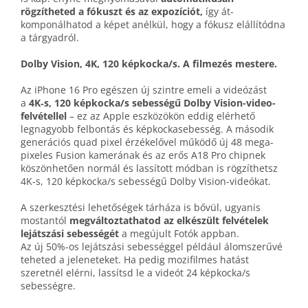
rögzítheted a fókuszt és az expozíciót,
így át­
komponálhatod a képet anélkül, hogy a fókusz elállítódna
a tárgyadról.
Dolby Vision, 4K, 120 képkocka/s. A filmezés mestere.
Az iPhone 16 Pro egészen új szintre emeli a videózást
a
4K‑s, 120 képkocka/s sebességű Dolby Vision-video­
felvétellel
– ez az Apple eszközökön eddig elérhető
legnagyobb felbontás és képkocka­sebesség. A második
generációs quad pixel érzékelővel működő új 48 mega­
pixeles Fusion kamerának és az erős A18 Pro chipnek
köszönhetően normál és lassított módban is rögzíthetsz
4K‑s, 120 képkocka/s sebességű Dolby Vision-videókat.
A szerkesztési lehetőségek tárháza is bővül, ugyanis
mostantól
megváltoztat­hatod az elkészült felvételek
lejátszási sebességét
a megújult Fotók appban.
Az új 50%‑os lejátszási sebességgel például álom­szerűvé
teheted a jeleneteket. Ha pedig mozi­filmes hatást
szeretnél elérni, lassítsd le a videót 24 képkocka/s
sebességre.