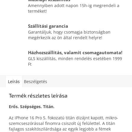
Amennyiben adott napon 15h-ig megrendeli a
terméket!
Szállítási garancia
Garantáljuk, hogy csomagja biztonságban
megérkezik az ön által rendelt helyre!
Házhozszállitás, valamit csomagautomata!
GLS kiszállítás, minden rendelés esetében 1999
Ft
Leírás
Beszélgetés
Termék részletes leírása
Erős. Szépséges. Titán.
Az iPhone 16 Pro 5. fokozatú titán dizájnt kapott, mikro­
szemcse­szórással finomra csiszolt új felülettel. A titán
fajlagos szakító­szilárdsága az egyik legjobb a fémek