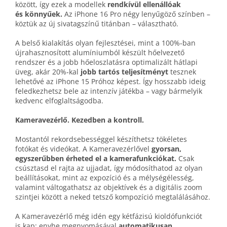
között, így ezek a modellek
rendkívül ellenállóak
és könnyűek.
Az iPhone 16 Pro négy lenyűgöző színben –
köztük az új sivatag­színű titánban – választható.
A belső kialakítás olyan fejlesztései, mint a 100%‑ban
újra­hasznosított alumíniumból készült hő­elvezető
rendszer és a jobb hő­eloszlatásra optimalizált hátlapi
üveg, akár 20%‑kal
jobb tartós teljesítményt
tesznek
lehetővé az iPhone 15 Próhoz képest. Így hosszabb ideig
feledkezhetsz bele az intenzív játékba – vagy bármelyik
kedvenc elfoglaltságodba.
Kameravezérlő. Kezedben a kontroll.
Mostantól rekord­sebességgel készíthetsz tökéletes
fotókat és videókat. A Kamera­vezérlővel
gyorsan,
egyszerűbben érheted el a kamera­funkciókat.
Csak
csúsztasd el rajta az ujjadat, így módosíthatod az olyan
beállításokat, mint az expozíció és a mélység­élesség,
valamint váltogat­hatsz az objektívek és a digitális zoom
szintjei között a neked tetsző kompozíció megtalálásához.
A Kamera­vezérlő még idén egy kétfázisú kioldó­funkciót
is kap: enyhe meg­nyomásával
automatikusan