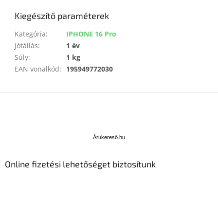
Kiegészítő paraméterek
Kategória
:
IPHONE 16 Pro
Jótállás
:
1 év
Súly
:
1 kg
EAN vonalkód
:
195949772030
L
á
b
Á
l
r
u
é
Árukereső.hu
k
c
e
Online fizetési lehetőséget biztosítunk
r
e
s
ő