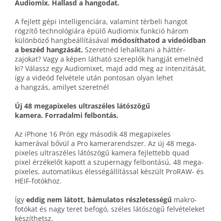
Audiomix.
Hallasd a hangodat.
A fejlett gépi intelligenciára, valamint térbeli hangot
rögzítő technológiára épülő Audiomix funkció három
különböző hang­beállításával
módosíthatod a videóid­ban
a beszéd hangzását.
Szeretnéd lehalkítani a háttér­
zajokat? Vagy a képen látható szereplők hangját emelnéd
ki? Válassz egy Audiomixet, majd add meg az intenzitását,
így a videód felvétele után pontosan olyan lehet
a hangzás, amilyet szeretnél
Új 48 mega­pixeles ultraszéles látószögű
kamera. Forradalmi felbontás.
Az iPhone 16 Prón egy második 48 mega­pixeles
kamerával bővül a Pro kamera­rendszer. Az új 48 mega­
pixeles ultra­széles látó­szögű kamera fejlettebb quad
pixel érzékelőt kapott a szuper­nagy felbontású, 48 mega­
pixeles, auto­matikus élesség­állítással készült ProRAW- és
HEIF-fotókhoz.
Így
eddig nem látott, bámulatos részletességű
makro­
fotókat és nagy teret befogó, széles látó­szögű felvételeket
készíthetsz.