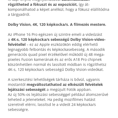
rögzítheted a fókuszt és az expozíciót,
így át­
komponálhatod a képet anélkül, hogy a fókusz elállítódna
a tárgyadról.
Dolby Vision, 4K, 120 képkocka/s. A filmezés mestere.
Az iPhone 16 Pro egészen új szintre emeli a videózást
a
4K‑s, 120 képkocka/s sebességű Dolby Vision-video­
felvétellel
– ez az Apple eszközökön eddig elérhető
legnagyobb felbontás és képkocka­sebesség. A második
generációs quad pixel érzékelővel működő új 48 mega­
pixeles Fusion kamerának és az erős A18 Pro chipnek
köszönhetően normál és lassított módban is rögzíthetsz
4K‑s, 120 képkocka/s sebességű Dolby Vision-videókat.
A szerkesztési lehetőségek tárháza is bővül, ugyanis
mostantól
megváltoztat­hatod az elkészült felvételek
lejátszási sebességét
a megújult Fotók appban.
Az új 50%‑os lejátszási sebességgel például álom­szerűvé
teheted a jeleneteket. Ha pedig mozi­filmes hatást
szeretnél elérni, lassítsd le a videót 24 képkocka/s
sebességre.