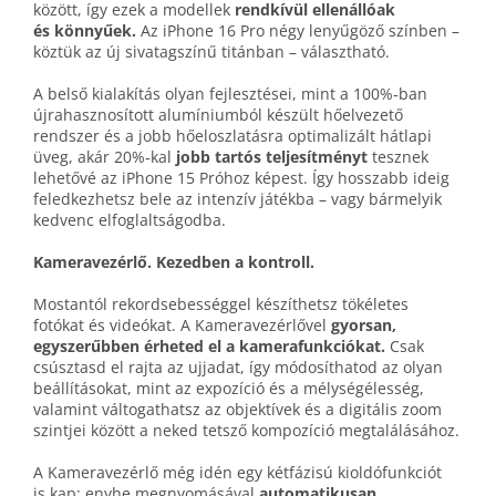
között, így ezek a modellek
rendkívül ellenállóak
és könnyűek.
Az iPhone 16 Pro négy lenyűgöző színben –
köztük az új sivatag­színű titánban – választható.
A belső kialakítás olyan fejlesztései, mint a 100%‑ban
újra­hasznosított alumíniumból készült hő­elvezető
rendszer és a jobb hő­eloszlatásra optimalizált hátlapi
üveg, akár 20%‑kal
jobb tartós teljesítményt
tesznek
lehetővé az iPhone 15 Próhoz képest. Így hosszabb ideig
feledkezhetsz bele az intenzív játékba – vagy bármelyik
kedvenc elfoglaltságodba.
Kameravezérlő. Kezedben a kontroll.
Mostantól rekord­sebességgel készíthetsz tökéletes
fotókat és videókat. A Kamera­vezérlővel
gyorsan,
egyszerűbben érheted el a kamera­funkciókat.
Csak
csúsztasd el rajta az ujjadat, így módosíthatod az olyan
beállításokat, mint az expozíció és a mélység­élesség,
valamint váltogat­hatsz az objektívek és a digitális zoom
szintjei között a neked tetsző kompozíció megtalálásához.
A Kamera­vezérlő még idén egy kétfázisú kioldó­funkciót
is kap: enyhe meg­nyomásával
automatikusan