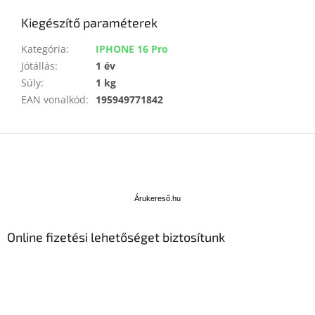
Kiegészítő paraméterek
Kategória
:
IPHONE 16 Pro
Jótállás
:
1 év
Súly
:
1 kg
EAN vonalkód
:
195949771842
L
á
b
Á
l
r
u
é
Árukereső.hu
k
c
e
Online fizetési lehetőséget biztosítunk
r
e
s
ő