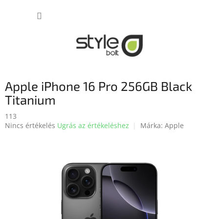
Ugrás
KOSÁR
a
fő
tartalomhoz
Apple iPhone 16 Pro 256GB Black
Titanium
113
A
Nincs értékelés
Ugrás az értékeléshez
Márka:
Apple
termék
átlagos
értékelése
5-
ből
0,0
csillag.