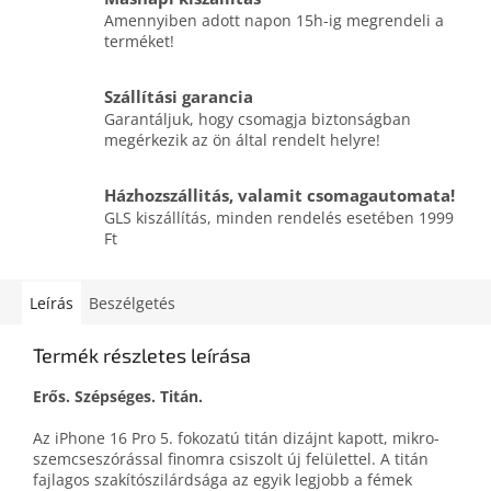
Amennyiben adott napon 15h-ig megrendeli a
terméket!
Szállítási garancia
Garantáljuk, hogy csomagja biztonságban
megérkezik az ön által rendelt helyre!
Házhozszállitás, valamit csomagautomata!
GLS kiszállítás, minden rendelés esetében 1999
Ft
Leírás
Beszélgetés
Termék részletes leírása
Erős. Szépséges. Titán.
Az iPhone 16 Pro 5. fokozatú titán dizájnt kapott, mikro­
szemcse­szórással finomra csiszolt új felülettel. A titán
fajlagos szakító­szilárdsága az egyik legjobb a fémek