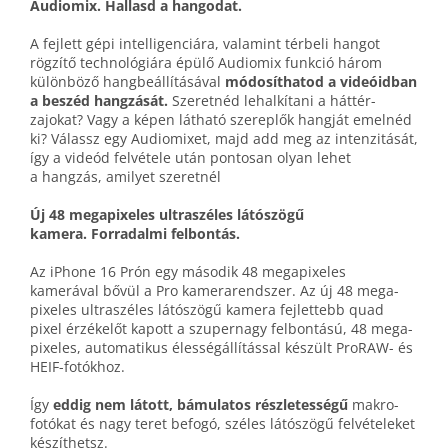
Audiomix.
Hallasd a hangodat.
A fejlett gépi intelligenciára, valamint térbeli hangot
rögzítő technológiára épülő Audiomix funkció három
különböző hang­beállításával
módosíthatod a videóid­ban
a beszéd hangzását.
Szeretnéd lehalkítani a háttér­
zajokat? Vagy a képen látható szereplők hangját emelnéd
ki? Válassz egy Audiomixet, majd add meg az intenzitását,
így a videód felvétele után pontosan olyan lehet
a hangzás, amilyet szeretnél
Új 48 mega­pixeles ultraszéles látószögű
kamera. Forradalmi felbontás.
Az iPhone 16 Prón egy második 48 mega­pixeles
kamerával bővül a Pro kamera­rendszer. Az új 48 mega­
pixeles ultra­széles látó­szögű kamera fejlettebb quad
pixel érzékelőt kapott a szuper­nagy felbontású, 48 mega­
pixeles, auto­matikus élesség­állítással készült ProRAW- és
HEIF-fotókhoz.
Így
eddig nem látott, bámulatos részletességű
makro­
fotókat és nagy teret befogó, széles látó­szögű felvételeket
készíthetsz.