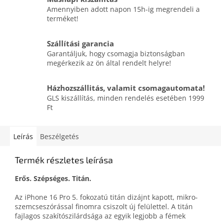
Amennyiben adott napon 15h-ig megrendeli a
terméket!
Szállítási garancia
Garantáljuk, hogy csomagja biztonságban
megérkezik az ön által rendelt helyre!
Házhozszállitás, valamit csomagautomata!
GLS kiszállítás, minden rendelés esetében 1999
Ft
Leírás
Beszélgetés
Termék részletes leírása
Erős. Szépséges. Titán.
Az iPhone 16 Pro 5. fokozatú titán dizájnt kapott, mikro­
szemcse­szórással finomra csiszolt új felülettel. A titán
fajlagos szakító­szilárdsága az egyik legjobb a fémek