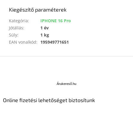
Kiegészítő paraméterek
Kategória
:
IPHONE 16 Pro
Jótállás
:
1 év
Súly
:
1 kg
EAN vonalkód
:
195949771651
L
á
b
Á
l
r
u
é
Árukereső.hu
k
c
e
Online fizetési lehetőséget biztosítunk
r
e
s
ő