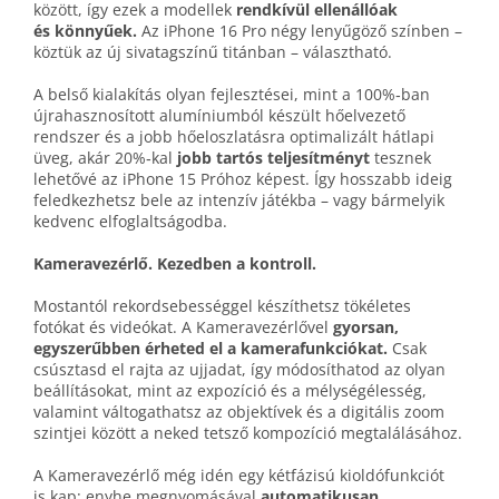
között, így ezek a modellek
rendkívül ellenállóak
és könnyűek.
Az iPhone 16 Pro négy lenyűgöző színben –
köztük az új sivatag­színű titánban – választható.
A belső kialakítás olyan fejlesztései, mint a 100%‑ban
újra­hasznosított alumíniumból készült hő­elvezető
rendszer és a jobb hő­eloszlatásra optimalizált hátlapi
üveg, akár 20%‑kal
jobb tartós teljesítményt
tesznek
lehetővé az iPhone 15 Próhoz képest. Így hosszabb ideig
feledkezhetsz bele az intenzív játékba – vagy bármelyik
kedvenc elfoglaltságodba.
Kameravezérlő. Kezedben a kontroll.
Mostantól rekord­sebességgel készíthetsz tökéletes
fotókat és videókat. A Kamera­vezérlővel
gyorsan,
egyszerűbben érheted el a kamera­funkciókat.
Csak
csúsztasd el rajta az ujjadat, így módosíthatod az olyan
beállításokat, mint az expozíció és a mélység­élesség,
valamint váltogat­hatsz az objektívek és a digitális zoom
szintjei között a neked tetsző kompozíció megtalálásához.
A Kamera­vezérlő még idén egy kétfázisú kioldó­funkciót
is kap: enyhe meg­nyomásával
automatikusan