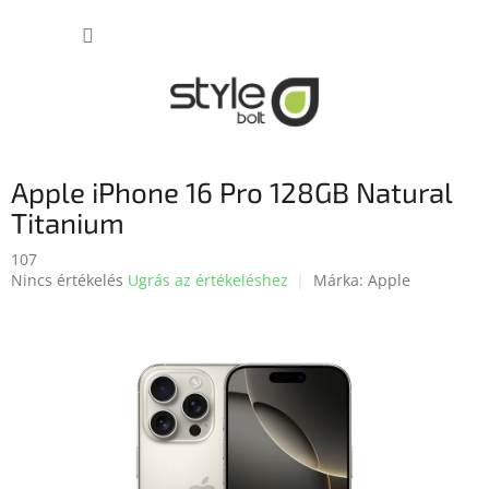
Ugrás
KOSÁR
a
fő
tartalomhoz
Apple iPhone 16 Pro 128GB Natural
Titanium
107
A
Nincs értékelés
Ugrás az értékeléshez
Márka:
Apple
termék
átlagos
értékelése
5-
ből
0,0
csillag.