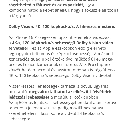
rögzítheted a fókuszt és az expozíciót,
így át­
komponálhatod a képet anélkül, hogy a fókusz elállítódna
a tárgyadról.
Dolby Vision, 4K, 120 képkocka/s. A filmezés mestere.
Az iPhone 16 Pro egészen új szintre emeli a videózást
a
4K‑s, 120 képkocka/s sebességű Dolby Vision-video­
felvétellel
– ez az Apple eszközökön eddig elérhető
legnagyobb felbontás és képkocka­sebesség. A második
generációs quad pixel érzékelővel működő új 48 mega­
pixeles Fusion kamerának és az erős A18 Pro chipnek
köszönhetően normál és lassított módban is rögzíthetsz
4K‑s, 120 képkocka/s sebességű Dolby Vision-videókat.
A szerkesztési lehetőségek tárháza is bővül, ugyanis
mostantól
megváltoztat­hatod az elkészült felvételek
lejátszási sebességét
a megújult Fotók appban.
Az új 50%‑os lejátszási sebességgel például álom­szerűvé
teheted a jeleneteket. Ha pedig mozi­filmes hatást
szeretnél elérni, lassítsd le a videót 24 képkocka/s
sebességre.