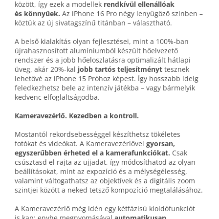
között, így ezek a modellek
rendkívül ellenállóak
és könnyűek.
Az iPhone 16 Pro négy lenyűgöző színben –
köztük az új sivatag­színű titánban – választható.
A belső kialakítás olyan fejlesztései, mint a 100%‑ban
újra­hasznosított alumíniumból készült hő­elvezető
rendszer és a jobb hő­eloszlatásra optimalizált hátlapi
üveg, akár 20%‑kal
jobb tartós teljesítményt
tesznek
lehetővé az iPhone 15 Próhoz képest. Így hosszabb ideig
feledkezhetsz bele az intenzív játékba – vagy bármelyik
kedvenc elfoglaltságodba.
Kameravezérlő. Kezedben a kontroll.
Mostantól rekord­sebességgel készíthetsz tökéletes
fotókat és videókat. A Kamera­vezérlővel
gyorsan,
egyszerűbben érheted el a kamera­funkciókat.
Csak
csúsztasd el rajta az ujjadat, így módosíthatod az olyan
beállításokat, mint az expozíció és a mélység­élesség,
valamint váltogat­hatsz az objektívek és a digitális zoom
szintjei között a neked tetsző kompozíció megtalálásához.
A Kamera­vezérlő még idén egy kétfázisú kioldó­funkciót
is kap: enyhe meg­nyomásával
automatikusan