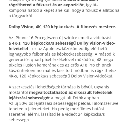
rögzítheted a fókuszt és az expozíciót,
így át­
komponálhatod a képet anélkül, hogy a fókusz elállítódna
a tárgyadról.
Dolby Vision, 4K, 120 képkocka/s. A filmezés mestere.
Az iPhone 16 Pro egészen új szintre emeli a videózást
a
4K‑s, 120 képkocka/s sebességű Dolby Vision-video­
felvétellel
– ez az Apple eszközökön eddig elérhető
legnagyobb felbontás és képkocka­sebesség. A második
generációs quad pixel érzékelővel működő új 48 mega­
pixeles Fusion kamerának és az erős A18 Pro chipnek
köszönhetően normál és lassított módban is rögzíthetsz
4K‑s, 120 képkocka/s sebességű Dolby Vision-videókat.
A szerkesztési lehetőségek tárháza is bővül, ugyanis
mostantól
megváltoztat­hatod az elkészült felvételek
lejátszási sebességét
a megújult Fotók appban.
Az új 50%‑os lejátszási sebességgel például álom­szerűvé
teheted a jeleneteket. Ha pedig mozi­filmes hatást
szeretnél elérni, lassítsd le a videót 24 képkocka/s
sebességre.