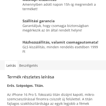
Amennyiben adott napon 15h-ig megrendeli a
terméket!
Szállítási garancia
Garantáljuk, hogy csomagja biztonságban
megérkezik az ön által rendelt helyre!
Házhozszállitás, valamit csomagautomata!
GLS kiszállítás, minden rendelés esetében 1999
Ft
Leírás
Beszélgetés
Termék részletes leírása
Erős. Szépséges. Titán.
Az iPhone 16 Pro 5. fokozatú titán dizájnt kapott, mikro­
szemcse­szórással finomra csiszolt új felülettel. A titán
fajlagos szakító­szilárdsága az egyik legjobb a fémek