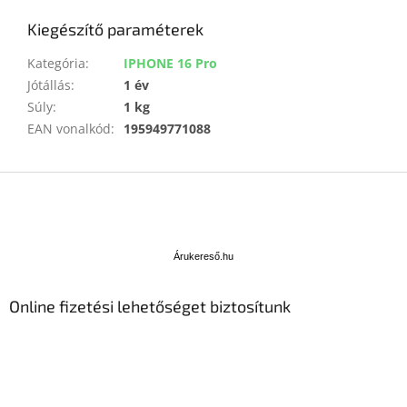
Kiegészítő paraméterek
Kategória
:
IPHONE 16 Pro
Jótállás
:
1 év
Súly
:
1 kg
EAN vonalkód
:
195949771088
L
á
b
Á
l
r
u
é
Árukereső.hu
k
c
e
Online fizetési lehetőséget biztosítunk
r
e
s
ő