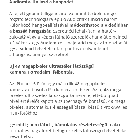
Audiomix.
Hallasd a hangodat.
A fejlett gépi intelligenciára, valamint térbeli hangot
rögzítő technológiára épülő Audiomix funkció három
különböző hang­beállításával
módosíthatod a videóid­ban
a beszéd hangzását.
Szeretnéd lehalkítani a háttér­
zajokat? Vagy a képen látható szereplők hangját emelnéd
ki? Válassz egy Audiomixet, majd add meg az intenzitását,
így a videód felvétele után pontosan olyan lehet
a hangzás, amilyet szeretnél
Új 48 mega­pixeles ultraszéles látószögű
kamera. Forradalmi felbontás.
Az iPhone 16 Prón egy második 48 mega­pixeles
kamerával bővül a Pro kamera­rendszer. Az új 48 mega­
pixeles ultra­széles látó­szögű kamera fejlettebb quad
pixel érzékelőt kapott a szuper­nagy felbontású, 48 mega­
pixeles, auto­matikus élesség­állítással készült ProRAW- és
HEIF-fotókhoz.
Így
eddig nem látott, bámulatos részletességű
makro­
fotókat és nagy teret befogó, széles látó­szögű felvételeket
készíthetsz.