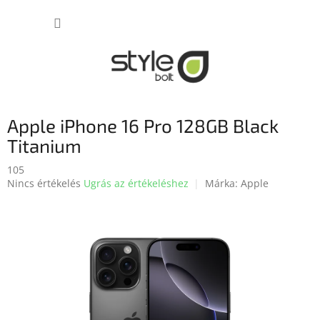
Ugrás
KOSÁR
a
fő
tartalomhoz
Apple iPhone 16 Pro 128GB Black
Titanium
105
A
Nincs értékelés
Ugrás az értékeléshez
Márka:
Apple
termék
átlagos
értékelése
5-
ből
0,0
csillag.