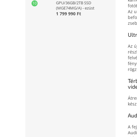
GPU/36GB/2TB SSD
fotó
(MGE74MG/A) - ezüst
Az u
1 799 990 Ft
befo
zseb
Ult
Az ú
rész
felv
fény
rögz
Tér
vid
Átre
kész
Aud
A fe
Audi