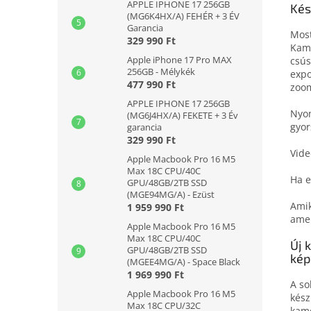
APPLE IPHONE 17 256GB
Kés
(MG6K4HX/A) FEHÉR + 3 ÉV
Garancia
Most
329 990 Ft
Kame
Apple iPhone 17 Pro MAX
csús
256GB - Mélykék
expo
477 990 Ft
zoom
APPLE IPHONE 17 256GB
Nyom
(MG6J4HX/A) FEKETE + 3 Év
gyor
garancia
329 990 Ft
Vide
Apple Macbook Pro 16 M5
Max 18C CPU/40C
Ha e
GPU/48GB/2TB SSD
(MGE94MG/A) - Ezüst
Amik
1 959 990 Ft
amel
Apple Macbook Pro 16 M5
Max 18C CPU/40C
Új 
GPU/48GB/2TB SSD
kép
(MGEE4MG/A) - Space Black
1 969 990 Ft
A so
Apple Macbook Pro 16 M5
kész
Max 18C CPU/32C
kame