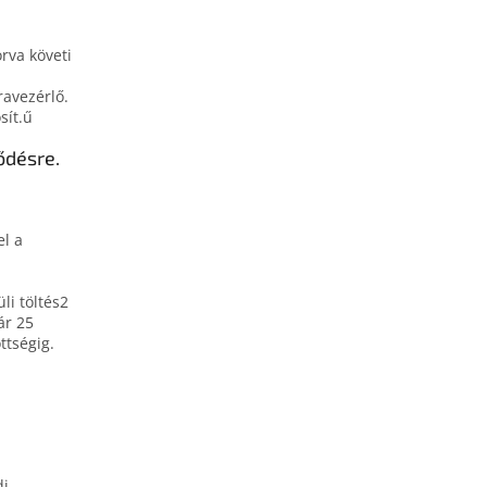
rva követi
ravezérlő.
sít.ű
ődésre.
el a
li töltés2
ár 25
ttségig.
i,