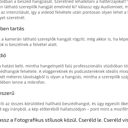
óidban a beszéd hangzását. Szeretnéd lehalkítani a háttérzajokat?
n látható szereplők hangját emelnéd ki? Válassz egy Audiomixet, 
az intenzitását, így a videód felvétele után pontosan olyan lehet a
yet szeretnél.
ben tartás
 a kamerán látható szereplők hangját rögzíti, még akkor is, ha képe
k is beszélnek a felvétel alatt.
dió
a hatást kelti, mintha hangelnyelő falú professzionális stúdióban t
édhangok felvétele. A vloggereknek és podcastereknek ideális mix
két méteres távolságból is olyan a hangzás, mintha a szereplők szá
lében lenne a mikrofon.
mszerű
íti az összes körülötted hallható beszédhangot, és úgy egyesíti őke
 egy irányból, a kép előteréből hallatszódjon – pont mint a mozifi
assz a Fotografikus stílusok közül. Cseréld le. Cseréld vi