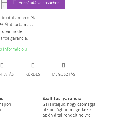
Hozzáadás a kosárhoz
, bontatlan termék.
% Áfát tartalmaz.
rópai modell.
ártói garancia.
s információ
MTATÁS
KÉRDÉS
MEGOSZTÁS
ás
Szállítási garancia
 napon
Garantáljuk, hogy csomagja
a
biztonságban megérkezik
az ön által rendelt helyre!