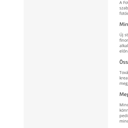
A Fo
szab
fotó
Min
Új s
fino
alka
előn
Öss
Tová
krea
megj
Meg
Mind
könn
pedi
mind