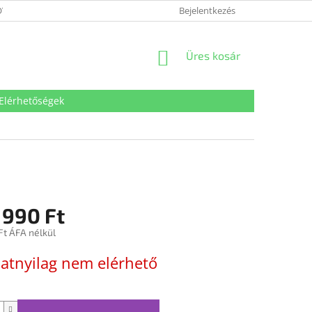
VÉDELMI TÁJÉKOZTATÓ
SÜTI TÁJÉKOZTATÓ
Bejelentkezés
IMPRESSZUM
KOSÁR
Üres kosár
Elérhetőségek
 990 Ft
Ft ÁFA nélkül
:
natnyilag nem elérhető