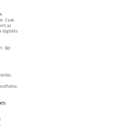
 A
t. Csak
int az
 digitális
, így
rlőit.
szthatsz,
tes
t
n