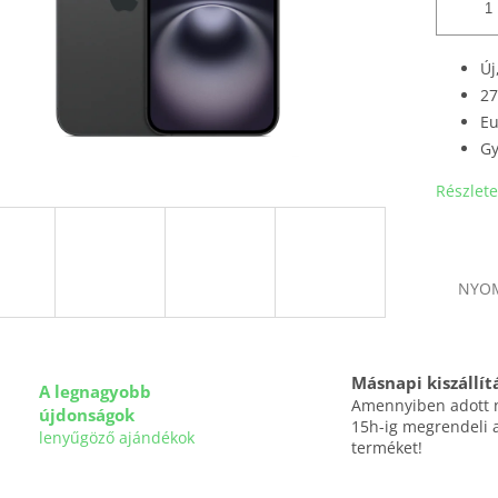
Új
27
Eu
Gy
Részlete
NYO
Másnapi kiszállít
A legnagyobb
Amennyiben adott
újdonságok
15h-ig megrendeli 
lenyűgöző ajándékok
terméket!