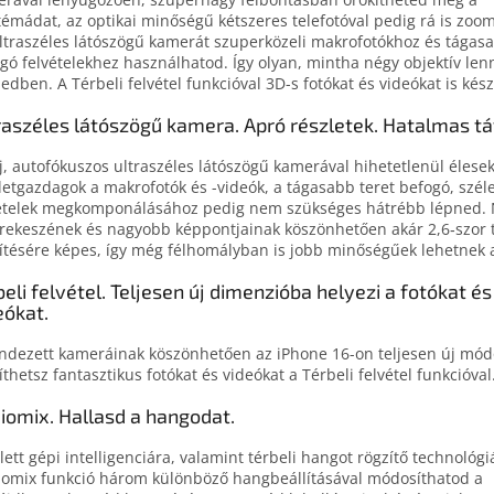
témádat, az optikai minőségű kétszeres telefotóval pedig rá is zoo
ltraszéles látószögű kamerát szuperközeli makrofotókhoz és tágasa
gó felvételekhez használhatod. Így olyan, mintha négy objektív len
edben. A Térbeli felvétel funkcióval 3D-s fotókat és videókat is kész
raszéles látószögű kamera. Apró részletek. Hatalmas tá
j, autofókuszos ultraszéles látószögű kamerával hihetetlenül élesek
letgazdagok a makrofotók és -videók, a tágasabb teret befogó, szé
ételek megkomponálásához pedig nem szükséges hátrébb lépned.
rekeszének és nagyobb képpontjainak köszönhetően akár 2,6‑szor 
ítésére képes, így még félhomályban is jobb minőségűek lehetnek 
beli felvétel. Teljesen új dimenzióba helyezi a fotókat és
eókat.
ndezett kameráinak köszönhetően az iPhone 16-on teljesen új mó
íthetsz fantasztikus fotókat és videókat a Térbeli felvétel funkcióval
iomix. Hallasd a hangodat.
jlett gépi intelligenciára, valamint térbeli hangot rögzítő technológ
omix funkció három különböző hangbeállításával módosíthatod a