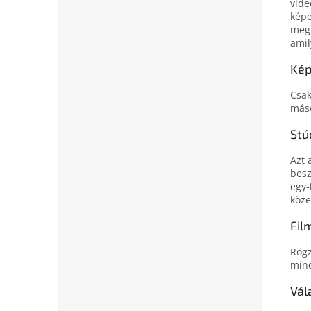
vide
képe
meg 
amil
Kép
Csak
máso
Stú
Azt 
besz
egy-
köze
Fil
Rögz
mind
Vál