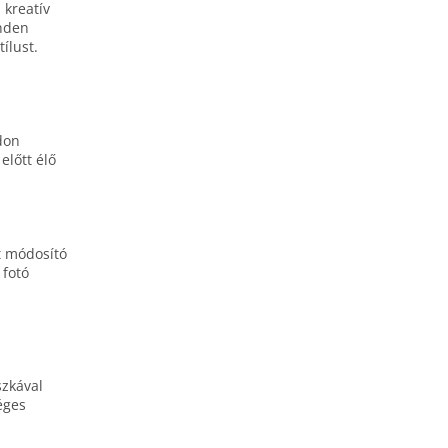
 kreatív
inden
ílust.
don
előtt élő
t módosító
 fotó
szkával
éges