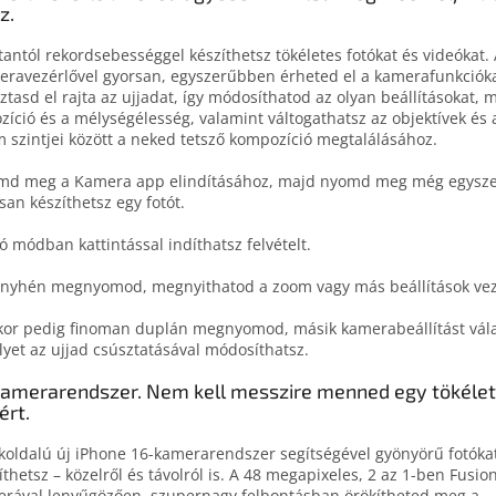
z.
antól rekordsebességgel készíthetsz tökéletes fotókat és videókat.
ravezérlővel gyorsan, egyszerűbben érheted el a kamerafunkcióka
ztasd el rajta az ujjadat, így módosíthatod az olyan beállításokat, m
zíció és a mélységélesség, valamint váltogathatsz az objektívek és a
 szintjei között a neked tetsző kompozíció megtalálásához.
d meg a Kamera app elindításához, majd nyomd meg még egyszer
san készíthetsz egy fotót.
ó módban kattintással indíthatsz felvételt.
nyhén megnyomod, megnyithatod a zoom vagy más beállítások vezé
or pedig finoman duplán megnyomod, másik kamerabeállítást vála
yet az ujjad csúsztatásával módosíthatsz.
kamera­rendszer. Nem kell messzire menned egy tökéle
ért.
koldalú új iPhone 16-kamerarendszer segítségével gyönyörű fotóka
íthetsz – közelről és távolról is. A 48 megapixeles, 2 az 1-ben Fusio
rával lenyűgözően, szupernagy felbontásban örökítheted meg a