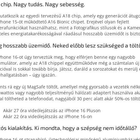
 chip. Nagy tudás. Nagy sebesség.
tatkozik az egyedi tervezésű A18 chip, amely egy generációt átugo
Phone 15-öt működtető A16 Bionic chipet. Erejével olyan fejlett
rafunkciókat használhatsz, mint a Fotografikus stílusok és a Kame
teles energiatakarékosságával ráadásul hosszabb üzemidőt is bizto
 hosszabb üzemidő. Neked előbb lesz szükséged a tölt
Phone 16-ot úgy terveztük meg, hogy elférjen benne egy nagyobb
mulátor, amely az A18 chippel együttműködve még a számtalan új
cióval is sokkal tovább bírja. Játssz, daráld a sorozatokat és merülj 
hallgatásban – úgy igazán.
ints rá egy új MagSafe töltőt, amellyel még gyorsabb a vezeték nélkü
 wattos vagy nagyobb teljesítményű hálózati adaptert használva ak
al töltheted a telefonodat, nagyjából 30 perc alatt akár 50%-os töltö
Akár 27 óra videólejátszás az iPhone 16 Pluson
Akár 22 óra videólejátszás az iPhone 16-on
tós kialakítás. Ki mondta, hogy a szépség nem időtálló?
Phone 16-ot strapabíró, űrtechnológiai minőségű alumíniumház véd