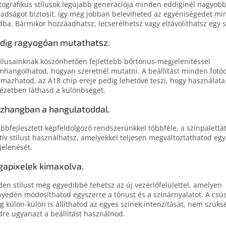
tografikus stílusok legújabb generációja minden eddiginél nagyobb
adságot biztosít, így még jobban beleviheted az egyéniségedet m
dba. Bármikor hozzáadhatsz, lecserélhetsz vagy eltávolíthatsz egy st
dig ragyogóan mutathatsz.
tílusainknak köszönhetően fejlettebb bőrtónus-megjelenítéssel
mhangolhatod, hogyan szeretnél mutatni. A beállítást minden fotó
lmazhatod, az A18 chip ereje pedig lehetővé teszi, hogy használata 
ézetben láthasd a különbséget.
zhangban a hangulatoddal.
bbfejlesztett képfeldolgozó rendszerünkkel többféle, a színpalettá
tív stílust használhatsz, amelyekkel teljesen megváltoztathatod egy
elenését.
apixelek kimaxolva.
en stílust még egyedibbé tehetsz az új vezérlőfelülettel, amelyen
yedén módosíthatod egyszerre a tónust és a színárnyalatot. A csú
g külön-külön is állíthatod az egyes színek intenzitását, nem szüks
re ugyanazt a beállítást használnod.