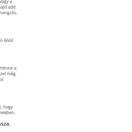
 Vagy a
majd add
 hangzás,
n kívül
örténne a
szel még
ja
t, hogy
lmekben.
ssza.