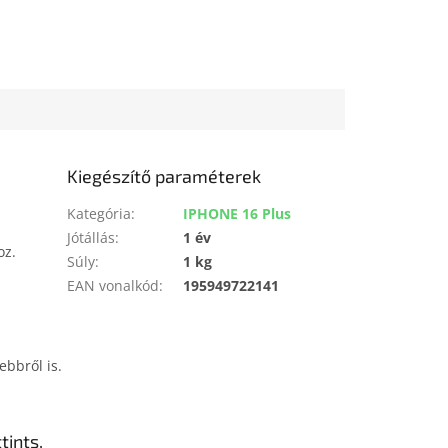
Kiegészítő paraméterek
Kategória
:
IPHONE 16 Plus
Jótállás
:
1 év
oz.
Súly
:
1 kg
EAN vonalkód
:
195949722141
ebbről is.
tints.