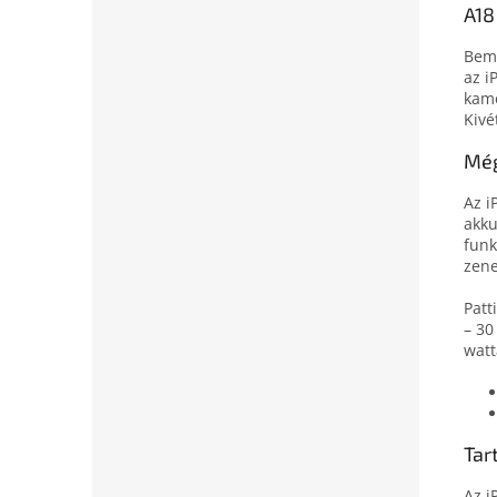
A18
Bemu
az i
kame
Kivé
Még
Az i
akku
funk
zene
Patt
– 30
watt
Tar
Az i