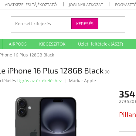
ADATKEZELÉSI TÁJÉKOZTATÓ
JOGI NYILATKOZAT
FOGYASZTÓ
KERESÉS
AIRPODS
KIEGÉSZÍTŐK
Üzleti feltételek (ÁSZF)
iPhone 16 Plus 128GB Black
e iPhone 16 Plus 128GB Black
90
rtékelés
Ugrás az értékeléshez
Márka:
Apple
354
ése
279 520 
Egységár
Pilla