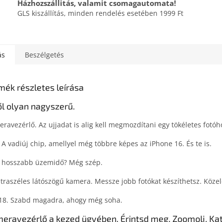
Házhozszállitás, valamit csomagautomata!
GLS kiszállítás, minden rendelés esetében 1999 Ft
ás
Beszélgetés
mék részletes leírása
ől olyan nagyszerű.
ra­vezérlő. Az ujjadat is alig kell megmozdítani egy tökéletes fotóh
 A vadiúj chip, amellyel még többre képes az iPhone 16. És te is.
 hosszabb üzemidő? Még szép.
ltraszéles látószögű kamera. Messze jobb fotókat készíthetsz. Közel
18. Szabd magadra, ahogy még soha.
era­vezérlő a kezed ügyében. Érintsd meg. Zoomolj. Kat