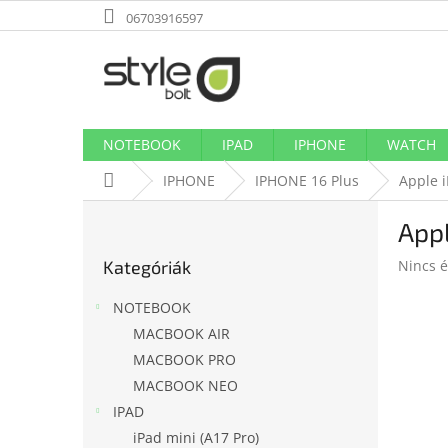
Ugrás
06703916597
a
fő
tartalomhoz
NOTEBOOK
IPAD
IPHONE
WATCH
Kezdőlap
IPHONE
IPHONE 16 Plus
Apple 
O
Appl
l
Kategóriák
d
A
Kategóriák
Nincs é
átugrása
a
termék
l
átlagos
NOTEBOOK
s
értékel
MACBOOK AIR
ó
5-
MACBOOK PRO
ből
p
0,0
a
MACBOOK NEO
csillag.
n
IPAD
e
iPad mini (A17 Pro)