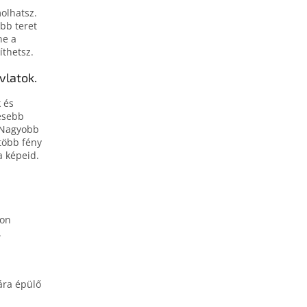
molhatsz.
bb teret
ne a
íthetsz.
vlatok.
 és
lesebb
 Nagyobb
több fény
a képeid.
don
.
iára épülő