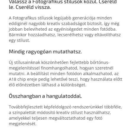
Válassz a Fotografikus stílusok közül. Cseréld
le. Cseréld vissza.
A Fotografikus stílusok legújabb generációja minden
eddiginél nagyobb kreatív szabadságot biztosít, így még
jobban beleviheted az egyéniségedet minden fotódba.
Bármikor hozzáadhatsz, lecserélhetsz vagy eltávolíthatsz
egy stílust.
Mindig ragyogóan mutathatsz.
Új stílusainknak köszönhetően fejlettebb bőrtónus-
megjelenítéssel finomhangolhatod, hogyan szeretnél
mutatni. A beállítást minden fotódon alkalmazhatod, az
A18 chip ereje pedig lehetővé teszi, hogy használata előtt
élő előnézetben láthasd a különbséget.
Összhangban a hangulatoddal.
Továbbfejlesztett képfeldolgozó rendszerünkkel többféle,
a színpalettát módosító kreatív stílust használhatsz,
amelyekkel teljesen megváltoztathatod egy fotó
megjelenését.