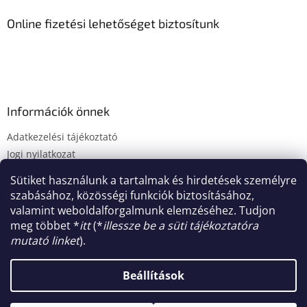
k
c
e
Online fizetési lehetőséget biztosítunk
r
e
s
ő
Információk önnek
Adatkezelési tájékoztató
Jogi nyilatkozat
Fogyasztóvédelmi tájékoztató
Sütiket használunk a tartalmak és hirdetések személyre
Süti tájékoztató
szabásához, közösségi funkciók biztosításához,
Impresszum
valamint weboldalforgalmunk elemzéséhez. Tudjon
meg többet *
itt
(*
illessze be a süti tájékoztatóra
mutató linket
).
Shoptet készítette
Beállítások