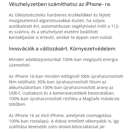
Vészhelyzetben számíthatsz az iPhone‑ra.
Az Ütközésészlelés hardveres érzékelőkkel és fejlett
mozgáselemző algoritmusokkal észleli, ha súlyos
autóbaleset ért, automatikusan segély­hívást indít a 112-
es számra, és a vész­helyzet esetére beállított
kontaktjaidat is értesíti, amikor te éppen nem tudod.
Innovációk a változásért. Környezetvédelem
Minden adatközpontunkat 100%-ban megújuló energia
üzemelteti.
Az iPhone 16‑ban minden eddiginél több újra­hasznosított
fém található: 95%‑ban újra­hasznosított lítium az
akkumulátorban.100%‑ban újrahasznosított arany az
USB‑C csatlakozó és a kamera­vezetékek bevonatában.
100%‑ban újrahasznosított rézfólia a MagSafe indukciós
töltőben.
Az iPhone 16 az első iPhone, amelynek csomagolása
100%-ban rostalapú. A doboz emellett vékonyabb is, így
szállítása kevesebb szén-dioxid-kibocsátással jár.