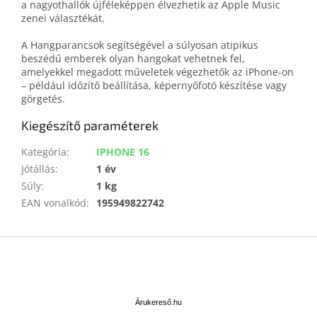
a nagyothallók újféleképpen élvezhetik az Apple Music
zenei választékát.
A Hangparancsok segítségével a súlyosan atipikus
beszédű emberek olyan hangokat vehetnek fel,
amelyekkel megadott műveletek végezhetők az iPhone-on
– például időzítő beállítása, képernyőfotó készítése vagy
görgetés.
Kiegészítő paraméterek
Kategória
:
IPHONE 16
Jótállás
:
1 év
Súly
:
1 kg
EAN vonalkód
:
195949822742
L
á
b
Á
l
r
u
é
Árukereső.hu