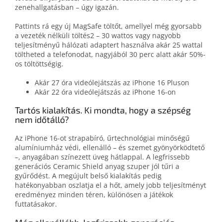
zenehallgatásban – úgy igazán.
Pattints rá egy új MagSafe töltőt, amellyel még gyorsabb
a vezeték nélküli töltés2 – 30 wattos vagy nagyobb
teljesítményű hálózati adaptert használva akár 25 wattal
töltheted a telefonodat, nagyjából 30 perc alatt akár 50%-
os töltöttségig.
Akár 27 óra videólejátszás az iPhone 16 Pluson
Akár 22 óra videólejátszás az iPhone 16-on
Tartós kialakítás. Ki mondta, hogy a szépség
nem időtálló?
Az iPhone 16-ot strapabíró, űrtechnológiai minőségű
alumíniumház védi, ellenálló – és szemet gyönyörködtető
–, anyagában színezett üveg hátlappal. A legfrissebb
generációs Ceramic Shield anyag szuper jól tűri a
gyűrődést. A megújult belső kialakítás pedig
hatékonyabban oszlatja el a hőt, amely jobb teljesítményt
eredményez minden téren, különösen a játékok
futtatásakor.