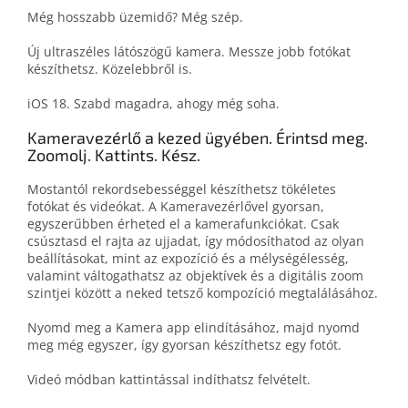
Még hosszabb üzemidő? Még szép.
Új ultraszéles látószögű kamera. Messze jobb fotókat
készíthetsz. Közelebbről is.
iOS 18. Szabd magadra, ahogy még soha.
Kamera­vezérlő a kezed ügyében. Érintsd meg.
Zoomolj. Kattints. Kész.
Mostantól rekordsebességgel készíthetsz tökéletes
fotókat és videókat. A Kameravezérlővel gyorsan,
egyszerűbben érheted el a kamerafunkciókat. Csak
csúsztasd el rajta az ujjadat, így módosíthatod az olyan
beállításokat, mint az expozíció és a mélységélesség,
valamint váltogathatsz az objektívek és a digitális zoom
szintjei között a neked tetsző kompozíció megtalálásához.
Nyomd meg a Kamera app elindításához, majd nyomd
meg még egyszer, így gyorsan készíthetsz egy fotót.
Videó módban kattintással indíthatsz felvételt.