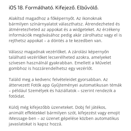
iOS 18. Formálható. Kifejező. Elbűvölő.
Alakítsd magadhoz a főképernyőt. Az ikonoknak
bármilyen színárnyalatot választhatsz. Átrendezheted és
átméretezheted az appokat és a widgeteket. Az érzékeny
információk megóvásához pedig akár zárolhatsz vagy el is
rejthetsz appokat – a döntés a te kezedben van.
Válassz magadnak vezérlőket. A zárolási képernyőn
található vezérlőket lecserélheted azokra, amelyeket
szívesen használnál gyakrabban. Emellett a Művelet
gombhoz is hozzárendelhetsz egy vezérlőt.
Találd meg a kedvenc felvételeidet gyorsabban. Az
áttervezett Fotók app Gyűjteményei automatikusan témák
– például Személyek és háziállatok – szerint rendezik a
fotóidat.
Küldj még kifejezőbb üzeneteket. Dobj fel játékos,
animált effektekkel bármilyen szót, kifejezést vagy emojit
iMessage-ben – az üzenet gépelése közben automatikus
javaslatokat is kapsz hozzá.