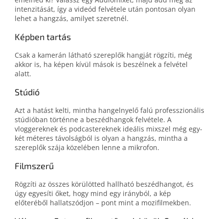
intenzitását, így a videód felvétele után pontosan olyan
lehet a hangzás, amilyet szeretnél.
Képben tartás
Csak a kamerán látható szereplők hangját rögzíti, még
akkor is, ha képen kívül mások is beszélnek a felvétel
alatt.
Stúdió
Azt a hatást kelti, mintha hangelnyelő falú professzionális
stúdióban történne a beszédhangok felvétele. A
vloggereknek és podcastereknek ideális mixszel még egy-
két méteres távolságból is olyan a hangzás, mintha a
szereplők szája közelében lenne a mikrofon.
Filmszerű
Rögzíti az összes körülötted hallható beszédhangot, és
úgy egyesíti őket, hogy mind egy irányból, a kép
előteréből hallatszódjon – pont mint a mozifilmekben.