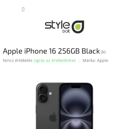
Ugrás
KOSÁR
a
fő
tartalomhoz
Apple iPhone 16 256GB Black
80
A
Nincs értékelés
Ugrás az értékeléshez
Márka:
Apple
termék
átlagos
értékelése
5-
ből
0,0
csillag.