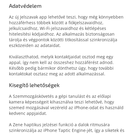
Adatvédelem
Az új Jelszavak app lehetővé teszi, hogy még könnyebben
hozzáférhess többek között a fiókjelszavaidhoz,
jelkulcsaidhoz, Wi‑Fi-jelszavaidhoz és kétlépéses
hitelesítési kódjaidhoz. Az alkalmazás biztonságosan
tárolja és végpontok közötti titkosítással szinkronizálja
eszközeiden az adataidat.
Kiválaszthatod, melyik kontaktjaidat osztod meg egy
appal, így nem kell az összeshez hozzáférést adnod.
Később pedig bármikor dönthetsz úgy, hogy további
kontaktokat osztasz meg az adott alkalmazással.
Kisegítő lehetőségek
A Szemmozgáskövetés a gépi tanulást és az előlapi
kamera képességeit kihasználva teszi lehetővé, hogy
szemed mozgásával vezéreld az iPhone-odat és használd
kedvenc appjaidat.
A Zene haptikus jelzései funkció a dalok ritmusára
szinkronizálja az iPhone Taptic Engine-jét, így a siketek és