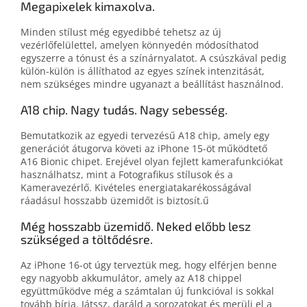
Megapixelek kimaxolva.
Minden stílust még egyedibbé tehetsz az új
vezérlőfelülettel, amelyen könnyedén módosíthatod
egyszerre a tónust és a színárnyalatot. A csúszkával pedig
külön-külön is állíthatod az egyes színek intenzitását,
nem szükséges mindre ugyanazt a beállítást használnod.
A18 chip. Nagy tudás. Nagy sebesség.
Bemutatkozik az egyedi tervezésű A18 chip, amely egy
generációt átugorva követi az iPhone 15-öt működtető
A16 Bionic chipet. Erejével olyan fejlett kamerafunkciókat
használhatsz, mint a Fotografikus stílusok és a
Kameravezérlő. Kivételes energiatakarékosságával
ráadásul hosszabb üzemidőt is biztosít.ű
Még hosszabb üzemidő. Neked előbb lesz
szükséged a töltődésre.
Az iPhone 16-ot úgy terveztük meg, hogy elférjen benne
egy nagyobb akkumulátor, amely az A18 chippel
együttműködve még a számtalan új funkcióval is sokkal
tovább bírja. Játssz, daráld a sorozatokat és merülj el a