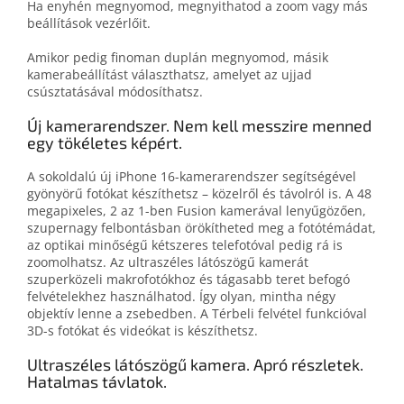
Ha enyhén megnyomod, megnyithatod a zoom vagy más
beállítások vezérlőit.
Amikor pedig finoman duplán megnyomod, másik
kamerabeállítást választhatsz, amelyet az ujjad
csúsztatásával módosíthatsz.
Új kamera­rendszer. Nem kell messzire menned
egy tökéletes képért.
A sokoldalú új iPhone 16-kamerarendszer segítségével
gyönyörű fotókat készíthetsz – közelről és távolról is. A 48
megapixeles, 2 az 1-ben Fusion kamerával lenyűgözően,
szupernagy felbontásban örökítheted meg a fotótémádat,
az optikai minőségű kétszeres telefotóval pedig rá is
zoomolhatsz. Az ultraszéles látószögű kamerát
szuperközeli makrofotókhoz és tágasabb teret befogó
felvételekhez használhatod. Így olyan, mintha négy
objektív lenne a zsebedben. A Térbeli felvétel funkcióval
3D-s fotókat és videókat is készíthetsz.
Ultraszéles látószögű kamera. Apró részletek.
Hatalmas távlatok.