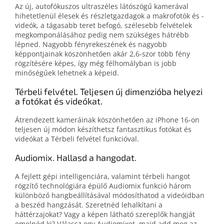
Az új, autofókuszos ultraszéles látószögű kamerával
hihetetlenül élesek és részletgazdagok a makrofotók és -
videók, a tágasabb teret befogó, szélesebb felvételek
megkomponálásához pedig nem szükséges hátrébb
lépned. Nagyobb fényrekeszének és nagyobb
képpontjainak köszönhetően akár 2,6‑szor több fény
rögzítésére képes, így még félhomályban is jobb
minőségűek lehetnek a képeid.
Térbeli felvétel. Teljesen új dimenzióba helyezi
a fotókat és videókat.
Átrendezett kameráinak köszönhetően az iPhone 16-on
teljesen új módon készíthetsz fantasztikus fotókat és
videókat a Térbeli felvétel funkcióval.
Audiomix. Hallasd a hangodat.
A fejlett gépi intelligenciára, valamint térbeli hangot
rögzítő technológiára épülő Audiomix funkció három
különböző hangbeállításával módosíthatod a videóidban
a beszéd hangzását. Szeretnéd lehalkítani a
háttérzajokat? Vagy a képen látható szereplők hangját
emelnéd ki? Válassz egy Audiomixet, majd add meg az