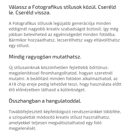
Válassz a Fotografikus stílusok közül. Cseréld
le. Cseréld vissza.
A Fotografikus stílusok legújabb generációja minden
eddiginél nagyobb kreatív szabadságot biztosít, így még
jobban beleviheted az egyéniségedet minden fotódba.
Bármikor hozzáadhatsz, lecserélhetsz vagy eltávolíthatsz
egy stílust.
Mindig ragyogóan mutathatsz.
Új stílusainknak köszönhetően fejlettebb bőrtónus-
megjelenítéssel finomhangolhatod, hogyan szeretnél
mutatni. A beállítást minden fotódon alkalmazhatod, az
A18 chip ereje pedig lehetővé teszi, hogy használata előtt
élő előnézetben láthasd a különbséget.
Összhangban a hangulatoddal.
Továbbfejlesztett képfeldolgozó rendszerünkkel többféle,
a színpalettát módosító kreatív stílust használhatsz,
amelyekkel teljesen megváltoztathatod egy fotó
megjelenését.