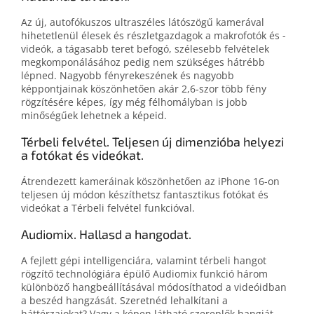
Az új, autofókuszos ultraszéles látószögű kamerával
hihetetlenül élesek és részletgazdagok a makrofotók és -
videók, a tágasabb teret befogó, szélesebb felvételek
megkomponálásához pedig nem szükséges hátrébb
lépned. Nagyobb fényrekeszének és nagyobb
képpontjainak köszönhetően akár 2,6‑szor több fény
rögzítésére képes, így még félhomályban is jobb
minőségűek lehetnek a képeid.
Térbeli felvétel. Teljesen új dimenzióba helyezi
a fotókat és videókat.
Átrendezett kameráinak köszönhetően az iPhone 16-on
teljesen új módon készíthetsz fantasztikus fotókat és
videókat a Térbeli felvétel funkcióval.
Audiomix. Hallasd a hangodat.
A fejlett gépi intelligenciára, valamint térbeli hangot
rögzítő technológiára épülő Audiomix funkció három
különböző hangbeállításával módosíthatod a videóidban
a beszéd hangzását. Szeretnéd lehalkítani a
háttérzajokat? Vagy a képen látható szereplők hangját