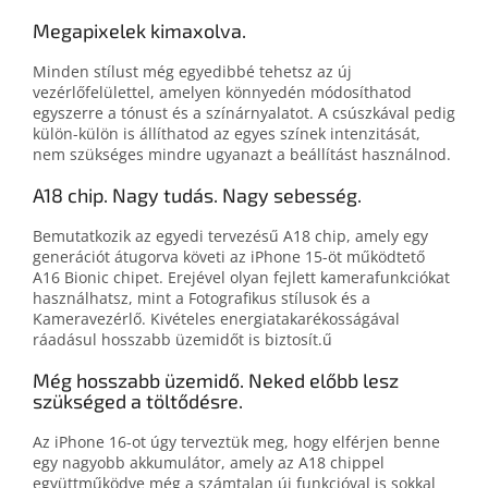
Megapixelek kimaxolva.
Minden stílust még egyedibbé tehetsz az új
vezérlőfelülettel, amelyen könnyedén módosíthatod
egyszerre a tónust és a színárnyalatot. A csúszkával pedig
külön-külön is állíthatod az egyes színek intenzitását,
nem szükséges mindre ugyanazt a beállítást használnod.
A18 chip. Nagy tudás. Nagy sebesség.
Bemutatkozik az egyedi tervezésű A18 chip, amely egy
generációt átugorva követi az iPhone 15-öt működtető
A16 Bionic chipet. Erejével olyan fejlett kamerafunkciókat
használhatsz, mint a Fotografikus stílusok és a
Kameravezérlő. Kivételes energiatakarékosságával
ráadásul hosszabb üzemidőt is biztosít.ű
Még hosszabb üzemidő. Neked előbb lesz
szükséged a töltődésre.
Az iPhone 16-ot úgy terveztük meg, hogy elférjen benne
egy nagyobb akkumulátor, amely az A18 chippel
együttműködve még a számtalan új funkcióval is sokkal