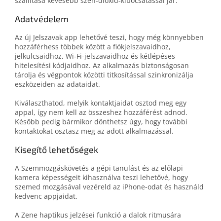
szállítása kevesebb szén-dioxid-kibocsátással jár.
Adatvédelem
Az új Jelszavak app lehetővé teszi, hogy még könnyebben
hozzáférhess többek között a fiókjelszavaidhoz,
jelkulcsaidhoz, Wi‑Fi-jelszavaidhoz és kétlépéses
hitelesítési kódjaidhoz. Az alkalmazás biztonságosan
tárolja és végpontok közötti titkosítással szinkronizálja
eszközeiden az adataidat.
Kiválaszthatod, melyik kontaktjaidat osztod meg egy
appal, így nem kell az összeshez hozzáférést adnod.
Később pedig bármikor dönthetsz úgy, hogy további
kontaktokat osztasz meg az adott alkalmazással.
Kisegítő lehetőségek
A Szemmozgáskövetés a gépi tanulást és az előlapi
kamera képességeit kihasználva teszi lehetővé, hogy
szemed mozgásával vezéreld az iPhone-odat és használd
kedvenc appjaidat.
A Zene haptikus jelzései funkció a dalok ritmusára