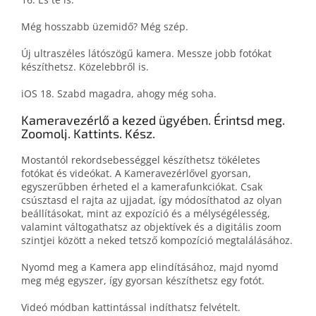
Még hosszabb üzemidő? Még szép.
Új ultraszéles látószögű kamera. Messze jobb fotókat
készíthetsz. Közelebbről is.
iOS 18. Szabd magadra, ahogy még soha.
Kamera­vezérlő a kezed ügyében. Érintsd meg.
Zoomolj. Kattints. Kész.
Mostantól rekordsebességgel készíthetsz tökéletes
fotókat és videókat. A Kameravezérlővel gyorsan,
egyszerűbben érheted el a kamerafunkciókat. Csak
csúsztasd el rajta az ujjadat, így módosíthatod az olyan
beállításokat, mint az expozíció és a mélységélesség,
valamint váltogathatsz az objektívek és a digitális zoom
szintjei között a neked tetsző kompozíció megtalálásához.
Nyomd meg a Kamera app elindításához, majd nyomd
meg még egyszer, így gyorsan készíthetsz egy fotót.
Videó módban kattintással indíthatsz felvételt.