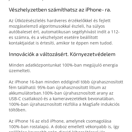
Vészhelyzetben számíthatsz az iPhone‑ra.
Az Ütközésészlelés hardveres érzékelőkkel és fejlett
mozgáselemző algoritmusokkal észleli, ha súlyos
autóbaleset ért, automatikusan segély­hívást indít a 112-
es számra, és a vész­helyzet esetére beállított
kontaktjaidat is értesíti, amikor te éppen nem tudod.
Innovációk a változásért. Környezetvédelem
Minden adatközpontunkat 100%-ban megújuló energia
üzemelteti.
Az iPhone 16‑ban minden eddiginél több újra­hasznosított
fém található: 95%‑ban újra­hasznosított lítium az
akkumulátorban.100%‑ban újrahasznosított arany az
USB‑C csatlakozó és a kamera­vezetékek bevonatában.
100%‑ban újrahasznosított rézfólia a MagSafe indukciós
töltőben.
Az iPhone 16 az első iPhone, amelynek csomagolása
100%-ban rostalapú. A doboz emellett vékonyabb is, így