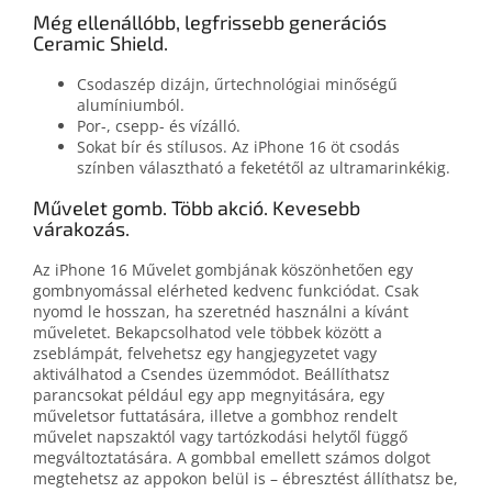
Még ellenállóbb, legfrissebb generációs
Ceramic Shield.
Csodaszép dizájn, űrtechnológiai minőségű
alumíniumból.
Por-, csepp- és vízálló.
Sokat bír és stílusos. Az iPhone 16 öt csodás
színben választható a feketétől az ultramarinkékig.
Művelet gomb. Több akció. Kevesebb
várakozás.
Az iPhone 16 Művelet gombjának köszönhetően egy
gombnyomással elérheted kedvenc funkciódat. Csak
nyomd le hosszan, ha szeretnéd használni a kívánt
műveletet. Bekapcsolhatod vele többek között a
zseblámpát, felvehetsz egy hangjegyzetet vagy
aktiválhatod a Csendes üzemmódot. Beállíthatsz
parancsokat például egy app megnyitására, egy
műveletsor futtatására, illetve a gombhoz rendelt
művelet napszaktól vagy tartózkodási helytől függő
megváltoztatására. A gombbal emellett számos dolgot
megtehetsz az appokon belül is – ébresztést állíthatsz be,