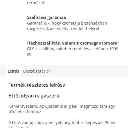
terméket!
Szállítási garancia
Garantáljuk, hogy csomagja biztonságban
megérkezik az ön által rendelt helyre!
Házhozszállitás, valamit csomagautomata!
GLS kiszállítás, minden rendelés esetében 1999
Ft
Leírás
Beszélgetés (1)
Termék részletes leírása
Ettől olyan nagyszerű.
Kamera­vezérlő. Az ujjadat is alig kell megmozdítani egy
tökéletes fotóhoz.
A18. A vadiúj chip, amellyel még többre képes az iPhone
16. És te is.