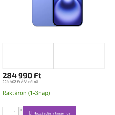
284 990 Ft
224 402 Ft ÁFA nélkül
Egységár:
Raktáron (1-3nap)
Hozzáadás a kosárhoz