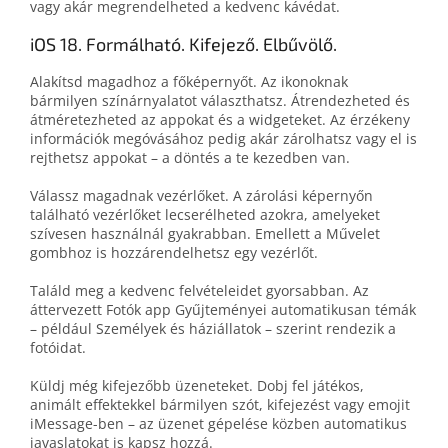
vagy akár megrendelheted a kedvenc kávédat.
iOS 18. Formálható. Kifejező. Elbűvölő.
Alakítsd magadhoz a főképernyőt. Az ikonoknak
bármilyen színárnyalatot választhatsz. Átrendezheted és
átméretezheted az appokat és a widgeteket. Az érzékeny
információk megóvásához pedig akár zárolhatsz vagy el is
rejthetsz appokat – a döntés a te kezedben van.
Válassz magadnak vezérlőket. A zárolási képernyőn
található vezérlőket lecserélheted azokra, amelyeket
szívesen használnál gyakrabban. Emellett a Művelet
gombhoz is hozzárendelhetsz egy vezérlőt.
Találd meg a kedvenc felvételeidet gyorsabban. Az
áttervezett Fotók app Gyűjteményei automatikusan témák
– például Személyek és háziállatok – szerint rendezik a
fotóidat.
Küldj még kifejezőbb üzeneteket. Dobj fel játékos,
animált effektekkel bármilyen szót, kifejezést vagy emojit
iMessage-ben – az üzenet gépelése közben automatikus
javaslatokat is kapsz hozzá.