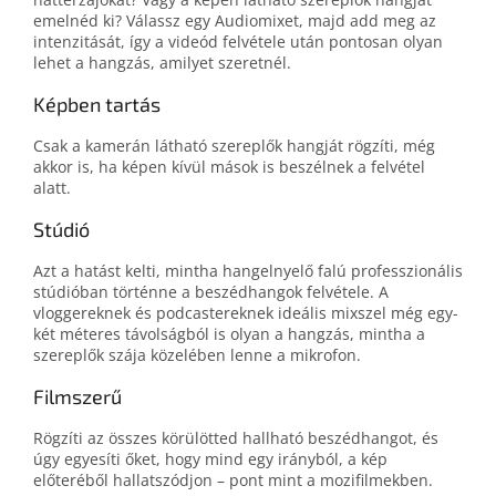
emelnéd ki? Válassz egy Audiomixet, majd add meg az
intenzitását, így a videód felvétele után pontosan olyan
lehet a hangzás, amilyet szeretnél.
Képben tartás
Csak a kamerán látható szereplők hangját rögzíti, még
akkor is, ha képen kívül mások is beszélnek a felvétel
alatt.
Stúdió
Azt a hatást kelti, mintha hangelnyelő falú professzionális
stúdióban történne a beszédhangok felvétele. A
vloggereknek és podcastereknek ideális mixszel még egy-
két méteres távolságból is olyan a hangzás, mintha a
szereplők szája közelében lenne a mikrofon.
Filmszerű
Rögzíti az összes körülötted hallható beszédhangot, és
úgy egyesíti őket, hogy mind egy irányból, a kép
előteréből hallatszódjon – pont mint a mozifilmekben.