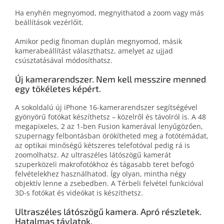
Ha enyhén megnyomod, megnyithatod a zoom vagy más
beállítások vezérlőit.
Amikor pedig finoman duplán megnyomod, másik
kamerabeállítást választhatsz, amelyet az ujjad
csúsztatásával módosíthatsz.
Új kamera­rendszer. Nem kell messzire menned
egy tökéletes képért.
A sokoldalú új iPhone 16-kamerarendszer segítségével
gyönyörű fotókat készíthetsz – közelről és távolról is. A 48
megapixeles, 2 az 1-ben Fusion kamerával lenyűgözően,
szupernagy felbontásban örökítheted meg a fotótémádat,
az optikai minőségű kétszeres telefotóval pedig rá is
zoomolhatsz. Az ultraszéles látószögű kamerát
szuperközeli makrofotókhoz és tágasabb teret befogó
felvételekhez használhatod. Így olyan, mintha négy
objektív lenne a zsebedben. A Térbeli felvétel funkcióval
3D-s fotókat és videókat is készíthetsz.
Ultraszéles látószögű kamera. Apró részletek.
Hatalmas távlatok.