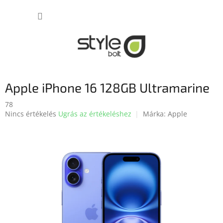
Ugrás
KOSÁR
a
fő
tartalomhoz
Apple iPhone 16 128GB Ultramarine
78
A
Nincs értékelés
Ugrás az értékeléshez
Márka:
Apple
termék
átlagos
értékelése
5-
ből
0,0
csillag.