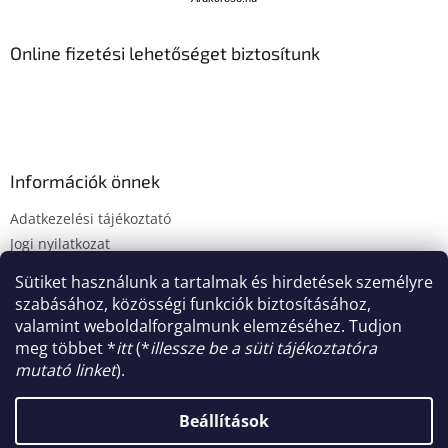
u
é
k
c
e
Online fizetési lehetőséget biztosítunk
r
e
s
ő
Információk önnek
Adatkezelési tájékoztató
Jogi nyilatkozat
Fogyasztóvédelmi tájékoztató
Sütiket használunk a tartalmak és hirdetések személyre
Süti tájékoztató
szabásához, közösségi funkciók biztosításához,
Impresszum
valamint weboldalforgalmunk elemzéséhez. Tudjon
meg többet *
itt
(*
illessze be a süti tájékoztatóra
mutató linket
).
Shoptet készítette
Beállítások