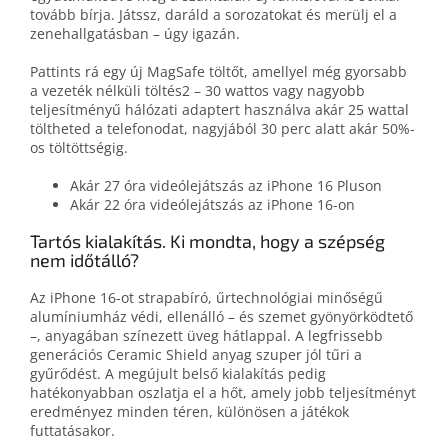
tovább bírja. Játssz, daráld a sorozatokat és merülj el a
zenehallgatásban – úgy igazán.
Pattints rá egy új MagSafe töltőt, amellyel még gyorsabb
a vezeték nélküli töltés2 – 30 wattos vagy nagyobb
teljesítményű hálózati adaptert használva akár 25 wattal
töltheted a telefonodat, nagyjából 30 perc alatt akár 50%-
os töltöttségig.
Akár 27 óra videólejátszás az iPhone 16 Pluson
Akár 22 óra videólejátszás az iPhone 16-on
Tartós kialakítás. Ki mondta, hogy a szépség
nem időtálló?
Az iPhone 16-ot strapabíró, űrtechnológiai minőségű
alumíniumház védi, ellenálló – és szemet gyönyörködtető
–, anyagában színezett üveg hátlappal. A legfrissebb
generációs Ceramic Shield anyag szuper jól tűri a
gyűrődést. A megújult belső kialakítás pedig
hatékonyabban oszlatja el a hőt, amely jobb teljesítményt
eredményez minden téren, különösen a játékok
futtatásakor.