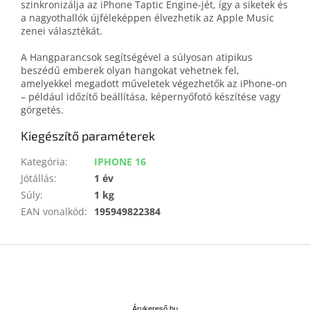
szinkronizálja az iPhone Taptic Engine-jét, így a siketek és
a nagyothallók újféleképpen élvezhetik az Apple Music
zenei választékát.
A Hangparancsok segítségével a súlyosan atipikus
beszédű emberek olyan hangokat vehetnek fel,
amelyekkel megadott műveletek végezhetők az iPhone-on
– például időzítő beállítása, képernyőfotó készítése vagy
görgetés.
Kiegészítő paraméterek
Kategória
:
IPHONE 16
Jótállás
:
1 év
Súly
:
1 kg
EAN vonalkód
:
195949822384
L
á
b
Á
l
r
Árukereső.hu