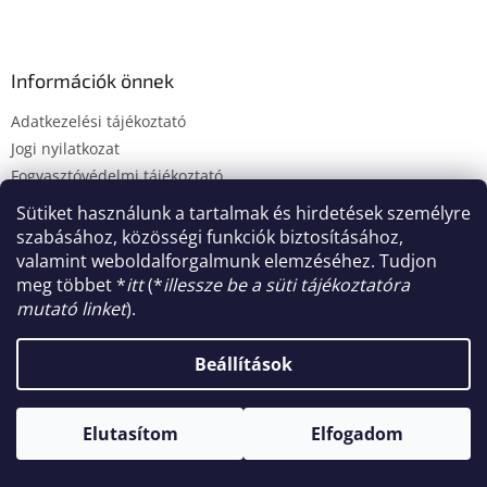
ő
Információk önnek
Adatkezelési tájékoztató
Jogi nyilatkozat
Fogyasztóvédelmi tájékoztató
Süti tájékoztató
Sütiket használunk a tartalmak és hirdetések személyre
Impresszum
szabásához, közösségi funkciók biztosításához,
valamint weboldalforgalmunk elemzéséhez. Tudjon
meg többet *
itt
(*
illessze be a süti tájékoztatóra
mutató linket
).
Shoptet készítette
Beállítások
Copyright 2026
MaCorner.hu Kft.
. Minden jog fenntartva.
Süti beállítások szerkesztése
Elutasítom
Elfogadom