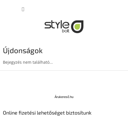
Ugrás
KOSÁR
a
fő
tartalomhoz
Újdonságok
Bejegyzés nem található...
L
á
b
Á
l
r
u
é
Árukereső.hu
k
c
e
Online fizetési lehetőséget biztosítunk
r
e
s